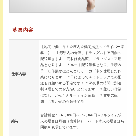
募集内容
【地元で働こう！☆庄内☆鶴岡拠点のドライバー業
務！】 ・山形県内の倉庫、ドラッグストア店舗へ
配送頂きます！ 商材は食品類、ドラッグストア用
品となります。 ＊ルート配送業務となり、手積み
手下し作業がほとんどなく、 カゴ車を使用した作
仕事内容
業になります！ ＊日によって４ｔトラックでの配
送もお願いする予定です！ ＊深夜帯の時間は別途
割り増しでのお支払いとなります！ ＊難しい作業
はなし！かんたんルーティン業務！ ＊変更の範
囲：会社が定める業務全般
合計賃金：241,960円～267,960円 ※フルタイム求
給与
人の場合は月額（換算額）、パート求人の場合は時
間額を表示しています。