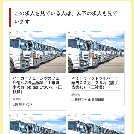
この求人を見ている人は、以下の求人も見て
います
バーガーチェーンやカフェ
４ｔトラックドライバー／
店舗への食品配送／山形県
給与２３万～２８万（諸手
米沢市 job tagについて（正
当含む）（正社員）
社員）
勤務地
山形県西村山郡朝日町
勤務地
山形県米沢市