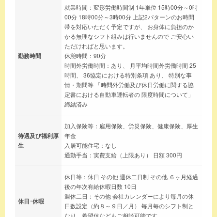
就業時間：変形労働時間制 1年単位 15時00分～0時
00分 18時00分～3時00分 上記2パターンのお時間
帯を対応いただく予定ですが、 お身体に負担のか
かる無理なシフト組みは行いませんので ご安心い
ただければと思います。
勤務時間
休憩時間：90分
時間外労働時間：あり、 月平均時間外労働時間 25
時間、 36協定における特別条項 あり、 特別な事
情・期間等 「時間外労働及び休日労働に関する協
定書における自動車運転者の 限度時間について」
締結済み
加入保険等：雇用保険、労災保険、健康保険、厚生
待遇及び福利厚
年金
生
入居可能住宅：なし
通勤手当：実費支給（上限あり） 日額 300円
休日等：休日 その他 週休二日制 その他 ６ヶ月経過
後の年次有給休暇日数 10日
週休二日：その他 会社カレンダーにより毎月の休
休日･休暇
日数設定（約８～９日／月） 毎月毎のシフト制と
なり、希望休などもご相談可能です。