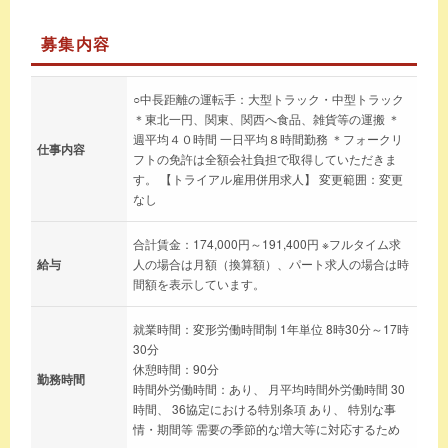
募集内容
○中長距離の運転手：大型トラック・中型トラック
＊東北一円、関東、関西へ食品、雑貨等の運搬 ＊
週平均４０時間 一日平均８時間勤務 ＊フォークリ
仕事内容
フトの免許は全額会社負担で取得していただきま
す。 【トライアル雇用併用求人】 変更範囲：変更
なし
合計賃金：174,000円～191,400円 ※フルタイム求
給与
人の場合は月額（換算額）、パート求人の場合は時
間額を表示しています。
就業時間：変形労働時間制 1年単位 8時30分～17時
30分
休憩時間：90分
勤務時間
時間外労働時間：あり、 月平均時間外労働時間 30
時間、 36協定における特別条項 あり、 特別な事
情・期間等 需要の季節的な増大等に対応するため