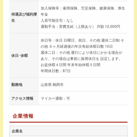
加入保険等：雇用保険、労災保険、健康保険、厚生
待遇及び福利厚
年金
生
入居可能住宅：なし
通勤手当：実費支給（上限あり） 月額 12,000円
休日等：休日 日曜日、祝日、その他 週休二日制 そ
の他 ６ヶ月経過後の年次有給休暇日数 10日
週休二日：その他 運行により休日にかかる場合が
休日･休暇
あり、その場合は事前に振替休日を 設定します。
お盆休暇４日間 年末年始休暇５日間
年間休日数：87日
勤務地
山形県 鶴岡市
アクセス情報
マイカー通勤：可
企業情報
企業名