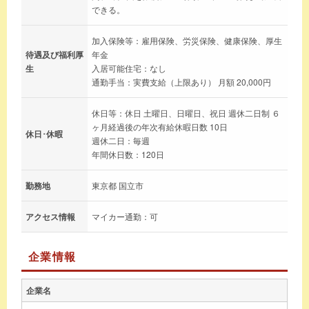
できる。
加入保険等：雇用保険、労災保険、健康保険、厚生
待遇及び福利厚
年金
生
入居可能住宅：なし
通勤手当：実費支給（上限あり） 月額 20,000円
休日等：休日 土曜日、日曜日、祝日 週休二日制 ６
ヶ月経過後の年次有給休暇日数 10日
休日･休暇
週休二日：毎週
年間休日数：120日
勤務地
東京都 国立市
アクセス情報
マイカー通勤：可
企業情報
企業名