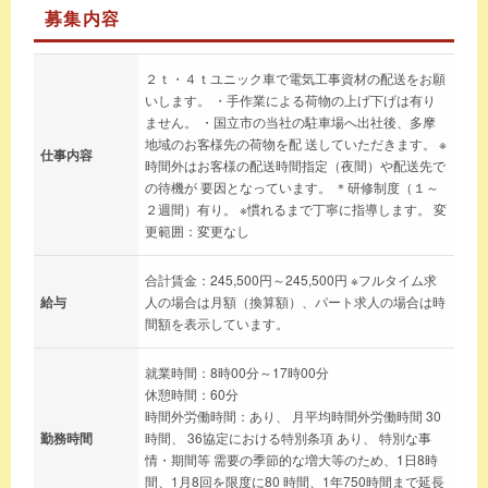
募集内容
２ｔ・４ｔユニック車で電気工事資材の配送をお願
いします。 ・手作業による荷物の上げ下げは有り
ません。 ・国立市の当社の駐車場へ出社後、多摩
地域のお客様先の荷物を配 送していただきます。 ※
仕事内容
時間外はお客様の配送時間指定（夜間）や配送先で
の待機が 要因となっています。 ＊研修制度（１～
２週間）有り。 ※慣れるまで丁寧に指導します。 変
更範囲：変更なし
合計賃金：245,500円～245,500円 ※フルタイム求
給与
人の場合は月額（換算額）、パート求人の場合は時
間額を表示しています。
就業時間：8時00分～17時00分
休憩時間：60分
時間外労働時間：あり、 月平均時間外労働時間 30
勤務時間
時間、 36協定における特別条項 あり、 特別な事
情・期間等 需要の季節的な増大等のため、1日8時
間、1月8回を限度に80 時間、1年750時間まで延長