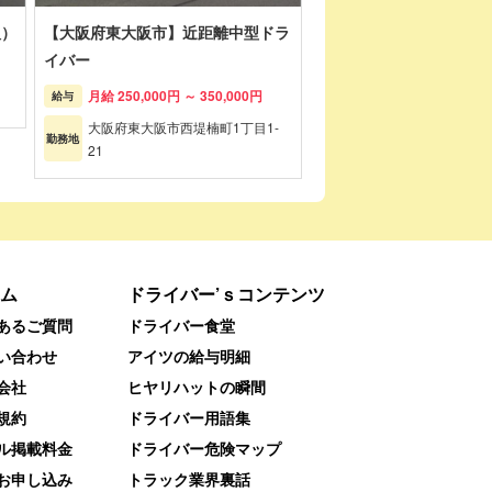
阪）
【大阪府東大阪市】近距離中型ドラ
イバー
月給 250,000円 ～ 350,000円
給与
大阪府東大阪市西堤楠町1丁目1-
勤務地
21
ム
ドライバー’ｓコンテンツ
あるご質問
ドライバー食堂
い合わせ
アイツの給与明細
会社
ヒヤリハットの瞬間
規約
ドライバー用語集
ル掲載料金
ドライバー危険マップ
お申し込み
トラック業界裏話