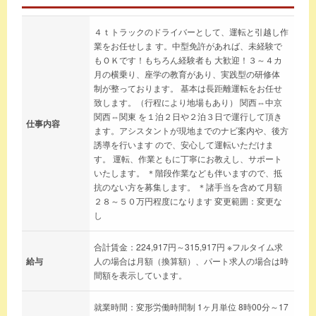
４ｔトラックのドライバーとして、運転と引越し作
業をお任せしま す。中型免許があれば、未経験で
もＯＫです！もちろん経験者も 大歓迎！３～４カ
月の横乗り、座学の教育があり、実践型の研修体
制が整っております。 基本は長距離運転をお任せ
致します。（行程により地場もあり） 関西⇔中京
関西⇔関東 を１泊２日や２泊３日で運行して頂き
仕事内容
ます。アシスタントが現地までのナビ案内や、後方
誘導を行います ので、安心して運転いただけま
す。 運転、作業ともに丁寧にお教えし、サポート
いたします。 ＊階段作業なども伴いますので、抵
抗のない方を募集します。 ＊諸手当を含めて月額
２８～５０万円程度になります 変更範囲：変更な
し
合計賃金：224,917円～315,917円 ※フルタイム求
給与
人の場合は月額（換算額）、パート求人の場合は時
間額を表示しています。
就業時間：変形労働時間制 1ヶ月単位 8時00分～17