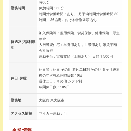
時00分
勤務時間
休憩時間：60分
時間外労働時間：あり、 月平均時間外労働時間 30
時間、 36協定における特別条項 なし
加入保険等：雇用保険、労災保険、健康保険、厚生
年金
待遇及び福利厚
入居可能住宅：単身用あり，世帯用あり 家賃半額
生
会社負担
通勤手当：実費支給（上限あり） 日額 1,500円
休日等：休日 その他 週休二日制 その他 ６ヶ月経過
後の年次有給休暇日数 10日
休日･休暇
週休二日：その他 シフト制
年間休日数：105日
勤務地
大阪府 東大阪市
アクセス情報
マイカー通勤：可
企業情報