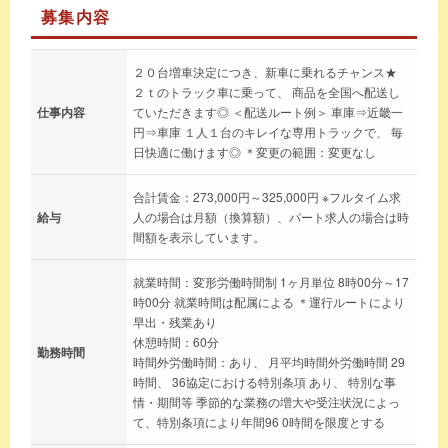
募集内容
２０台増車決定につき、新車に乗れるチャンス★
２ｔのトラック車に乗って、 商品を全国へ配送し
仕事内容
ていただきます◎ ＜配送ルート例＞ 車庫⇒近畿一
円⇒車庫 １人１台のキレイな専用トラックで、 毎
日快適に働けます◎ ＊変更の範囲：変更なし
合計賃金：273,000円～325,000円 ※フルタイム求
給与
人の場合は月額（換算額）、パート求人の場合は時
間額を表示しています。
就業時間：変形労働時間制 1ヶ月単位 8時00分～17
時00分 就業時間は配属による ＊運行ルートにより
早出・残業あり
休憩時間：60分
勤務時間
時間外労働時間：あり、 月平均時間外労働時間 29
時間、 36協定における特別条項 あり、 特別な事
情・期間等 季節的な業務の増大や受注状況によっ
て、特別条項により年間96 0時間を限度とする