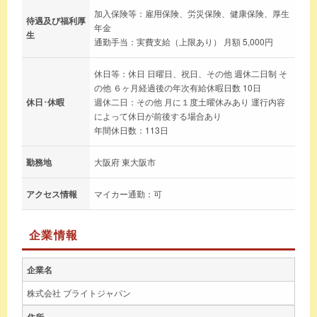
加入保険等：雇用保険、労災保険、健康保険、厚生
待遇及び福利厚
年金
生
通勤手当：実費支給（上限あり） 月額 5,000円
休日等：休日 日曜日、祝日、その他 週休二日制 そ
の他 ６ヶ月経過後の年次有給休暇日数 10日
休日･休暇
週休二日：その他 月に１度土曜休みあり 運行内容
によって休日が前後する場合あり
年間休日数：113日
勤務地
大阪府 東大阪市
アクセス情報
マイカー通勤：可
企業情報
企業名
株式会社 ブライトジャパン
住所