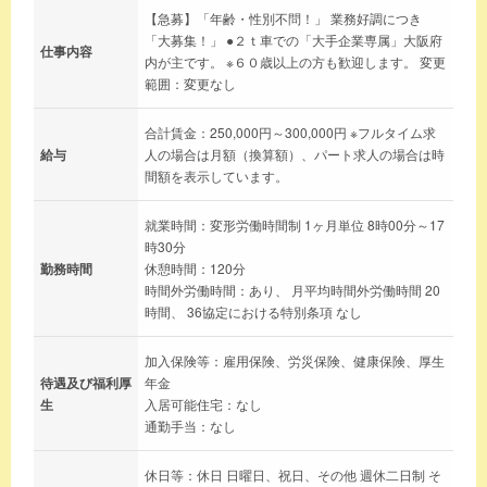
【急募】「年齢・性別不問！」 業務好調につき
「大募集！」 ●２ｔ車での「大手企業専属」大阪府
仕事内容
内が主です。 ※６０歳以上の方も歓迎します。 変更
範囲：変更なし
合計賃金：250,000円～300,000円 ※フルタイム求
給与
人の場合は月額（換算額）、パート求人の場合は時
間額を表示しています。
就業時間：変形労働時間制 1ヶ月単位 8時00分～17
時30分
勤務時間
休憩時間：120分
時間外労働時間：あり、 月平均時間外労働時間 20
時間、 36協定における特別条項 なし
加入保険等：雇用保険、労災保険、健康保険、厚生
待遇及び福利厚
年金
生
入居可能住宅：なし
通勤手当：なし
休日等：休日 日曜日、祝日、その他 週休二日制 そ