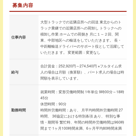
募集内容
大型トラックでの近隣店所への回送 東北からのト
ラック乗継での近隣店所への荷卸し トラックへの
積卸し作業 ホームでの荷捌き 月に１～２回、関
仕事内容
東、中部地区への輸送をしていただきます。 長・
中距離輸送ドライバーのサポート役として活躍して
いただきま す。 変更範囲：変更なし
合計賃金：252,920円～274,540円 ※フルタイム求
給与
人の場合は月額（換算額）、パート求人の場合は時
間額を表示しています。
就業時間：変形労働時間制 1年単位 9時00分～18時
45分
休憩時間：90分
勤務時間
時間外労働時間：あり、 月平均時間外労働時間 27
時間、 36協定における特別条項 あり、 特別な事
情・期間等 繁忙時、年間の時間外労働時間は960時
間まで 1ヶ月100時間未満、6ヶ月平均80時間未満