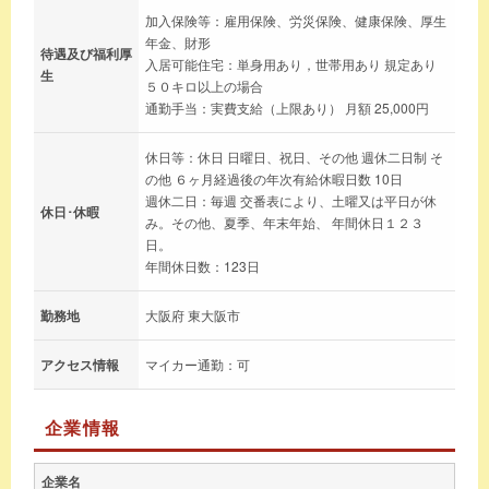
加入保険等：雇用保険、労災保険、健康保険、厚生
年金、財形
待遇及び福利厚
入居可能住宅：単身用あり，世帯用あり 規定あり
生
５０キロ以上の場合
通勤手当：実費支給（上限あり） 月額 25,000円
休日等：休日 日曜日、祝日、その他 週休二日制 そ
の他 ６ヶ月経過後の年次有給休暇日数 10日
週休二日：毎週 交番表により、土曜又は平日が休
休日･休暇
み。その他、夏季、年末年始、 年間休日１２３
日。
年間休日数：123日
勤務地
大阪府 東大阪市
アクセス情報
マイカー通勤：可
企業情報
企業名