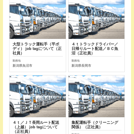
大型トラック運転手（平ボ
４ｔトラックドライバー／
ディ） job tagについて（正
日帰りルート配送／ＢＣ魚
社員）
沼（正社員）
勤務地
勤務地
新潟県魚沼市
新潟県長岡市
４ｔ／ＪＴ長岡ルート配送
集配運転手（クリーニング
（上越） job tagについて
関係）（正社員）
（正社員）