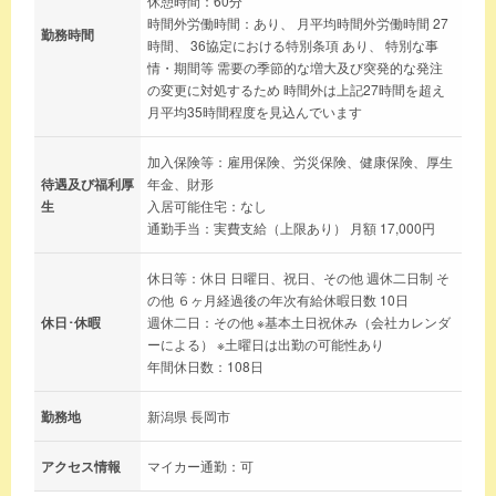
休憩時間：60分
時間外労働時間：あり、 月平均時間外労働時間 27
勤務時間
時間、 36協定における特別条項 あり、 特別な事
情・期間等 需要の季節的な増大及び突発的な発注
の変更に対処するため 時間外は上記27時間を超え
月平均35時間程度を見込んでいます
加入保険等：雇用保険、労災保険、健康保険、厚生
待遇及び福利厚
年金、財形
生
入居可能住宅：なし
通勤手当：実費支給（上限あり） 月額 17,000円
休日等：休日 日曜日、祝日、その他 週休二日制 そ
の他 ６ヶ月経過後の年次有給休暇日数 10日
休日･休暇
週休二日：その他 ※基本土日祝休み（会社カレンダ
ーによる） ※土曜日は出勤の可能性あり
年間休日数：108日
勤務地
新潟県 長岡市
アクセス情報
マイカー通勤：可