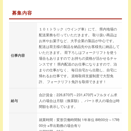
募集内容
１０ｔトラック（ウイング車）にて、 県内地場の
配送業務を行っていただきます。 取り扱い商品は
お米やお菓子など、大手企業の製品が中心です。
配送は荷主様の製品を納品先やお客様先に納品して
いただきます。 荷下ろしはフォークリフトを使う
仕事内容
場合もありますので お持ちの資格が活かせるチャ
ンスです！ 県内配送のお仕事になりますので、泊
まりの仕事がなく、 毎日自宅から出勤し、自宅に
帰れるお仕事です。 資格取得支援制度で大型免
許、 フォークリフト免許を取得できます！
合計賃金：226,870円～231,470円 ※フルタイム求
給与
人の場合は月額（換算額）、パート求人の場合は時
間額を表示しています。
就業時間：変形労働時間制 1年単位 8時00分～17時
00分 ※早出勤務の場合有り