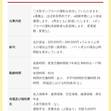
◇大型ダンプカーの運転を担当していただきます。
※運搬は、ほぼ奈良県内です。※経験年数により賃金
仕事内容
優遇します。 ※男女ともに歓迎いたします。 ※ダン
プカーの運転未経験者も歓迎致します。 変更範
囲：変更なし
合計賃金：200,000円～260,000円 ※フルタイム求
給与
人の場合は月額（換算額）、パート求人の場合は時
間額を表示しています。
就業時間：変形労働時間制 1年単位 8時00分～17時
00分
勤務時間
休憩時間：60分
時間外労働時間：あり、 月平均時間外労働時間 26
時間、 36協定における特別条項 なし
加入保険等：雇用保険、労災保険、健康保険、厚生
待遇及び福利厚
年金
生
入居可能住宅：なし
通勤手当：実費支給（上限あり） 月額 5,000円