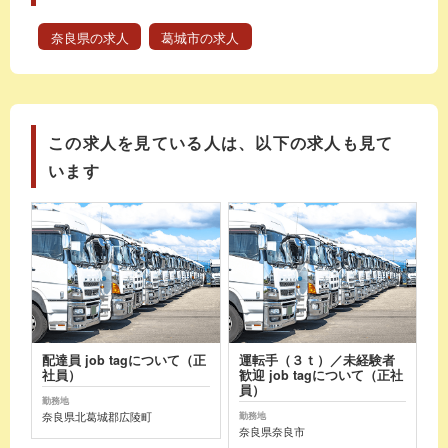
奈良県の求人
葛城市の求人
この求人を見ている人は、以下の求人も見て
います
配達員 job tagについて（正
運転手（３ｔ）／未経験者
社員）
歓迎 job tagについて（正社
員）
勤務地
奈良県北葛城郡広陵町
勤務地
奈良県奈良市