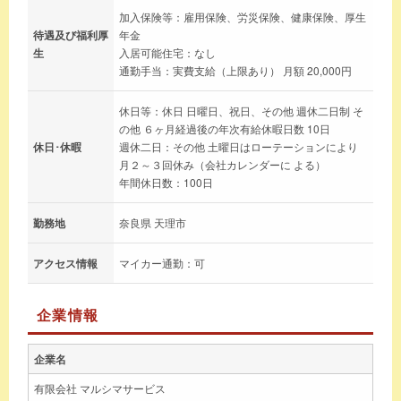
加入保険等：雇用保険、労災保険、健康保険、厚生
待遇及び福利厚
年金
生
入居可能住宅：なし
通勤手当：実費支給（上限あり） 月額 20,000円
休日等：休日 日曜日、祝日、その他 週休二日制 そ
の他 ６ヶ月経過後の年次有給休暇日数 10日
休日･休暇
週休二日：その他 土曜日はローテーションにより
月２～３回休み（会社カレンダーに よる）
年間休日数：100日
勤務地
奈良県 天理市
アクセス情報
マイカー通勤：可
企業情報
企業名
有限会社 マルシマサービス