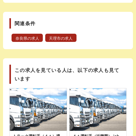
関連条件
奈良県の求人
天理市の求人
この求人を見ている人は、以下の求人も見て
います
トラック運転手（４ｔ）週
４ｔ運転手（近畿圏） job