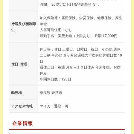
時間、 36協定における特別条項 なし
加入保険等：雇用保険、労災保険、健康保険、厚生
待遇及び福利厚
年金
生
入居可能住宅：なし
通勤手当：実費支給（上限あり） 月額 17,000円
休日等：休日 土曜日、日曜日、祝日、その他 週休
二日制 その他 ６ヶ月経過後の年次有給休暇日数 10
日
休日･休暇
週休二日：毎週 月８～１０日休み 年末年始、お盆
休み
年間休日数：120日
勤務地
奈良県 奈良市
アクセス情報
マイカー通勤：可
企業情報