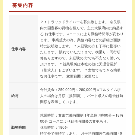
募集内容
２ｔトラックドライバーを募集致します。 奈良県
内の固定客の荷物を積んで、主に大阪府内に納品す
る お仕事です。 ※コースにより勤務時間等が変わり
ます。 事業拡大の為、業務内容などの詳細は面接
時に説明致します。 ＊未経験の方も丁寧に指導い
仕事内容
たします。 慣れていただくまで、横乗り・同行研
修ありますので、未経験の 方でも不安なく働いて
頂けます。 ＊就業場所は本社の他に天理営業所
（別求人）もございます。 ＊女性でもできる簡単
なお仕事です。 変更範囲：変更なし
合計賃金：250,000円～280,000円 ※フルタイム求
給与
人の場合は月額（換算額）、パート求人の場合は時
間額を表示しています。
就業時間：変形労働時間制 1年単位 7時00分～18時
00分 コースにより勤務時間帯の変更あり。
勤務時間
休憩時間：180分
時間外労働時間：あり、 月平均時間外労働時間 40