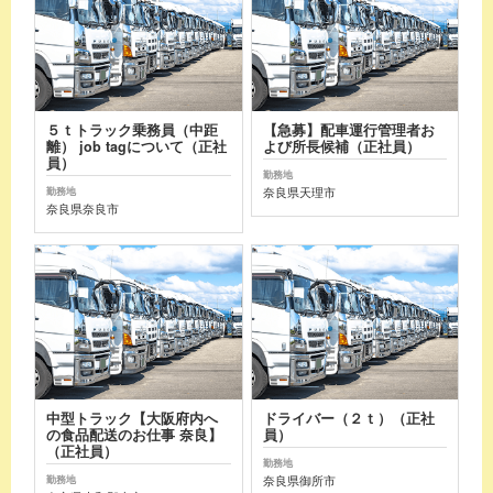
５ｔトラック乗務員（中距
【急募】配車運行管理者お
離） job tagについて（正社
よび所長候補（正社員）
員）
勤務地
奈良県天理市
勤務地
奈良県奈良市
中型トラック【大阪府内へ
ドライバー（２ｔ）（正社
の食品配送のお仕事 奈良】
員）
（正社員）
勤務地
奈良県御所市
勤務地