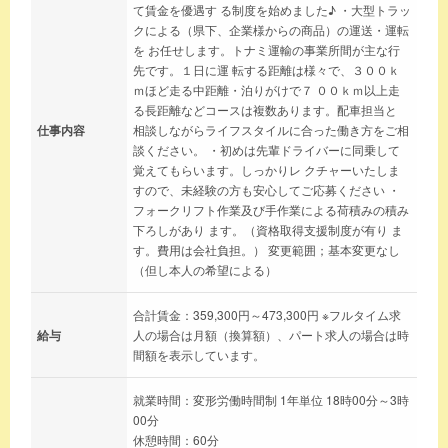
て賃金を優遇す る制度を始めました♪ ・大型トラッ
クによる（県下、企業様からの商品）の運送・運転
を お任せします。トナミ運輸の事業所間が主な行
先です。１日に運 転する距離は様々で、３００ｋ
ｍほど走る中距離・泊りがけで７ ００ｋｍ以上走
る長距離などコースは複数あります。配車担当と
仕事内容
相談しながらライフスタイルに合った働き方をご相
談ください。 ・初めは先輩ドライバーに同乗して
覚えてもらいます。しっかりレ クチャーいたしま
すので、未経験の方も安心してご応募ください ・
フォークリフト作業及び手作業による荷積みの積み
下ろしがあり ます。（資格取得支援制度が有り ま
す。費用は会社負担。） 変更範囲；基本変更なし
（但し本人の希望による）
合計賃金：359,300円～473,300円 ※フルタイム求
給与
人の場合は月額（換算額）、パート求人の場合は時
間額を表示しています。
就業時間：変形労働時間制 1年単位 18時00分～3時
00分
休憩時間：60分