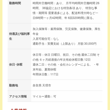
勤務時間
時間外労働時間：あり、 月平均時間外労働時間 26
時間、 36協定における特別条項 あり、 特別な事
情・期間等 需要過多による、配送料増大時など一
日6時間一ヶ月42時間、年 6回320時間に限る。
加入保険等：雇用保険、労災保険、健康保険、厚生
待遇及び福利厚
年金
生
入居可能住宅：なし
通勤手当：実費支給（上限あり） 月額 30,000円
休日等：休日 日曜日、祝日、その他 週休二日制 そ
の他 ６ヶ月経過後の年次有給休暇日数 12日
休日･休暇
週休二日：その他 ・会社カレンダーによる。 ・年
末年始、夏期休暇
年間休日数：117日
勤務地
奈良県 天理市
アクセス情報
マイカー通勤：可