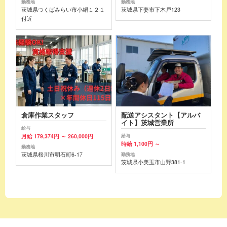
勤務地
勤務地
茨城県つくばみらい市小絹１２１
茨城県下妻市下木戸123
付近
倉庫作業スタッフ
配送アシスタント【アルバ
イト】茨城営業所
給与
月給 179,374円 ～ 260,000円
給与
時給 1,100円 ～
勤務地
茨城県桜川市明石町6-17
勤務地
茨城県小美玉市山野381-1