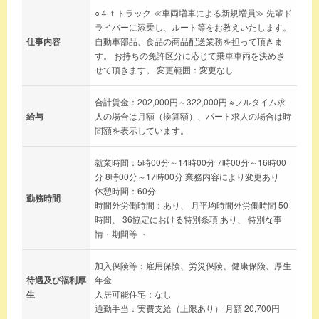
○４ｔトラック ≪車両増車による新規増員≫ 先輩ド
ライバーに添乗し、ルート等をお教えいたします。
仕事内容
自動車部品、食品の商品配送業務を担って頂きま
す。 お持ちの免許区分に応じて乗車車両を決めさ
せて頂きます。 変更範囲：変更なし
合計賃金：202,000円～322,000円 ※フルタイム求
給与
人の場合は月額（換算額）、パート求人の場合は時
間額を表示しています。
就業時間：5時00分～14時00分 7時00分～16時00
分 8時00分～17時00分 業務内容により変更あり
休憩時間：60分
勤務時間
時間外労働時間：あり、 月平均時間外労働時間 50
時間、 36協定における特別条項 あり、 特別な事
情・期間等 ・
加入保険等：雇用保険、労災保険、健康保険、厚生
待遇及び福利厚
年金
生
入居可能住宅：なし
通勤手当：実費支給（上限あり） 月額 20,700円