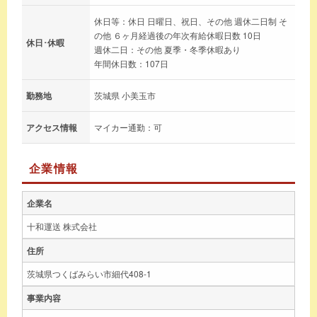
休日等：休日 日曜日、祝日、その他 週休二日制 そ
の他 ６ヶ月経過後の年次有給休暇日数 10日
休日･休暇
週休二日：その他 夏季・冬季休暇あり
年間休日数：107日
勤務地
茨城県 小美玉市
アクセス情報
マイカー通勤：可
企業情報
企業名
十和運送 株式会社
住所
茨城県つくばみらい市細代408-1
事業内容