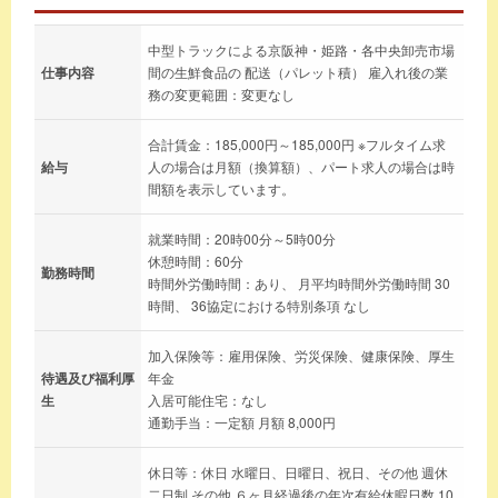
中型トラックによる京阪神・姫路・各中央卸売市場
仕事内容
間の生鮮食品の 配送（パレット積） 雇入れ後の業
務の変更範囲：変更なし
合計賃金：185,000円～185,000円 ※フルタイム求
給与
人の場合は月額（換算額）、パート求人の場合は時
間額を表示しています。
就業時間：20時00分～5時00分
休憩時間：60分
勤務時間
時間外労働時間：あり、 月平均時間外労働時間 30
時間、 36協定における特別条項 なし
加入保険等：雇用保険、労災保険、健康保険、厚生
待遇及び福利厚
年金
生
入居可能住宅：なし
通勤手当：一定額 月額 8,000円
休日等：休日 水曜日、日曜日、祝日、その他 週休
二日制 その他 ６ヶ月経過後の年次有給休暇日数 10