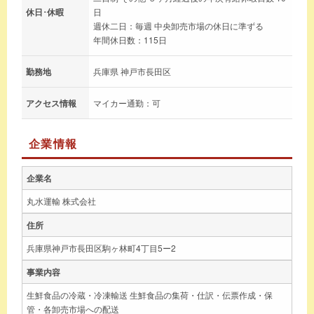
休日･休暇
日
週休二日：毎週 中央卸売市場の休日に準ずる
年間休日数：115日
勤務地
兵庫県 神戸市長田区
アクセス情報
マイカー通勤：可
企業情報
企業名
丸水運輸 株式会社
住所
兵庫県神戸市長田区駒ヶ林町4丁目5ー2
事業内容
生鮮食品の冷蔵・冷凍輸送 生鮮食品の集荷・仕訳・伝票作成・保
管・各卸売市場への配送