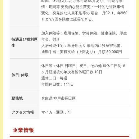
時間、 36協定における特別条項 あり、 特別な事
情・期間等 突発的な発注変更・一時的な道路事情
変化・突発的な人員不足等の 場合、月92Ｈ、年960
Ｈまで9回を限度に延長できる。
加入保険等：雇用保険、労災保険、健康保険、厚生
待遇及び福利厚
年金、財形
生
入居可能住宅：単身用あり 敷地内に独身寮完備。
通勤手当：実費支給（上限あり） 月額 50,000円
休日等：休日 日曜日、祝日、その他 週休二日制 ６
ヶ月経過後の年次有給休暇日数 10日
休日･休暇
週休二日：毎週
年間休日数：111日
勤務地
兵庫県 神戸市長田区
アクセス情報
マイカー通勤：可
企業情報