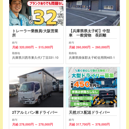
トレーラー乗務員/大阪営業
【兵庫県県太子町】中型
所
車 一般貨物 長距離
給与
給与
月給 320,000円 ～ 515,000円
月給 260,000円 ～ 260,000円
勤務地
勤務地
兵庫県川西市東久代1丁目331-10
兵庫県揖保郡太子町佐用岡465-1
2Tアルミバン車ドライバー
天然ガス配送ドライバー
給与
給与
月給 278,000円 ～ 278,000円
月給 317,700円 ～ 378,000円