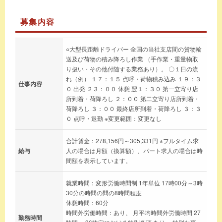
募集内容
○大型長距離ドライバー 全国の当社支店間の貨物輸
送及び荷物の積み降ろし作業 （手作業・重量物取
り扱い・その他付随する業務あり）。 〇１日の流
れ（例） １７：１５ 点呼・荷物積み込み １９：３
仕事内容
０ 出発 ２３：００ 休憩 翌１：３０ 第一立寄り店
所到着・荷降ろし ２：００ 第二立寄り店所到着・
荷降ろし ３：００ 最終店所到着・荷降ろし ３：３
０ 点呼・退勤 ※変更範囲：変更なし
合計賃金：278,156円～305,331円 ※フルタイム求
給与
人の場合は月額（換算額）、パート求人の場合は時
間額を表示しています。
就業時間：変形労働時間制 1年単位 17時00分～3時
30分の時間の間の8時間程度
休憩時間：60分
時間外労働時間：あり、 月平均時間外労働時間 27
勤務時間