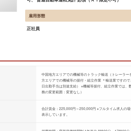
雇用形態
正社員
中国地方エリアでの機械等のトラック輸送（トレーラーを
方エリアでの機械等の据付・組立作業 ＊輸送業ですので
日出勤手当は別途支給） ※機械等据付、組立作業では、
務の変更範囲：変更なし）
合計賃金：225,000円～250,000円 ※フルタイム
表示しています。
就業時間：変形労働時間制 1年単位 8時00分～17時00分