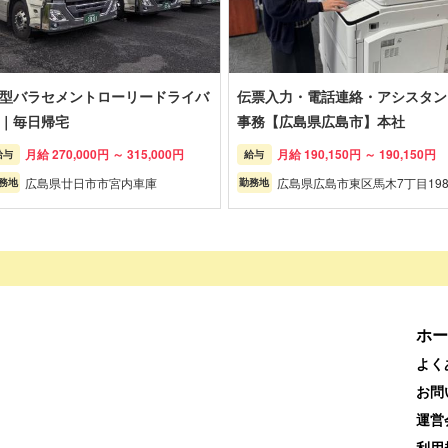
型バラセメントローリードライバ
伝票入力・電話連絡・アシスタン
｜毎日帰宅
事務【広島県広島市】本社
月給 270,000円 ～ 315,000円
月給 190,150円 ～ 190,150円
給与
給与
広島県廿日市市宮内車庫
広島県広島市東区馬木7丁目198
務地
勤務地
ホー
よく
お問
運営
利用