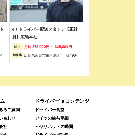
ト
4ｔドライバー配送スタッフ【正社
員】広島本社
月給 275,000円 ～ 325,000円
給与
4
広島県広島市東区馬木7丁目1984
勤務地
ム
ドライバー’ｓコンテンツ
あるご質問
ドライバー食堂
い合わせ
アイツの給与明細
会社
ヒヤリハットの瞬間
規約
ドライバー用語集