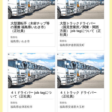
大型運転手（木材チップ等
大型トラックドライバー
の運搬 福島県いわき市）
（国見営業所／関東・関西
（正社員）
方面） job tagについて（正
社員）
勤務地
福島県いわき市
勤務地
福島県伊達郡国見町
４ｔドライバー job tagにつ
４ｔトラック ドライバー
いて（正社員）
（正社員）
勤務地
勤務地
福島県会津若松市
福島県安達郡大玉村