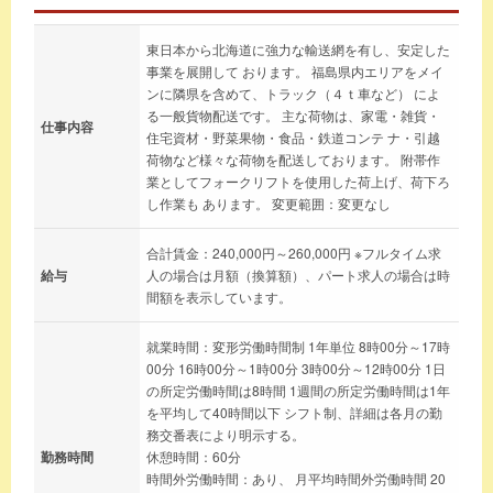
東日本から北海道に強力な輸送網を有し、安定した
事業を展開して おります。 福島県内エリアをメイ
ンに隣県を含めて、トラック（４ｔ車など） によ
る一般貨物配送です。 主な荷物は、家電・雑貨・
仕事内容
住宅資材・野菜果物・食品・鉄道コンテ ナ・引越
荷物など様々な荷物を配送しております。 附帯作
業としてフォークリフトを使用した荷上げ、荷下ろ
し作業も あります。 変更範囲：変更なし
合計賃金：240,000円～260,000円 ※フルタイム求
給与
人の場合は月額（換算額）、パート求人の場合は時
間額を表示しています。
就業時間：変形労働時間制 1年単位 8時00分～17時
00分 16時00分～1時00分 3時00分～12時00分 1日
の所定労働時間は8時間 1週間の所定労働時間は1年
を平均して40時間以下 シフト制、詳細は各月の勤
務交番表により明示する。
勤務時間
休憩時間：60分
時間外労働時間：あり、 月平均時間外労働時間 20