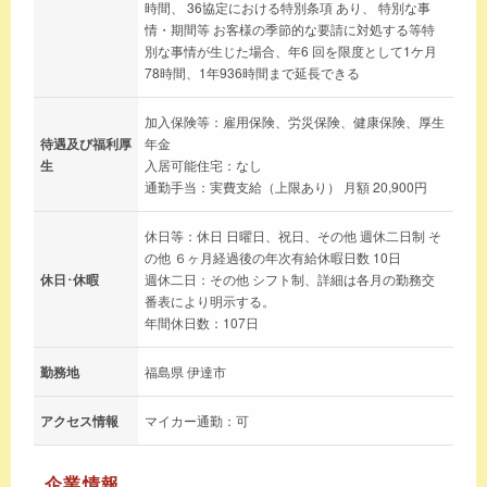
時間、 36協定における特別条項 あり、 特別な事
情・期間等 お客様の季節的な要請に対処する等特
別な事情が生じた場合、年6 回を限度として1ケ月
78時間、1年936時間まで延長できる
加入保険等：雇用保険、労災保険、健康保険、厚生
待遇及び福利厚
年金
生
入居可能住宅：なし
通勤手当：実費支給（上限あり） 月額 20,900円
休日等：休日 日曜日、祝日、その他 週休二日制 そ
の他 ６ヶ月経過後の年次有給休暇日数 10日
休日･休暇
週休二日：その他 シフト制、詳細は各月の勤務交
番表により明示する。
年間休日数：107日
勤務地
福島県 伊達市
アクセス情報
マイカー通勤：可
企業情報