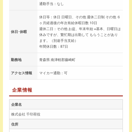
通勤手当：なし
休日等：休日 日曜日、その他 週休二日制 その他 ６
ヶ月経過後の年次有給休暇日数 10日
週休二日：その他 お盆、年末年始 ※基本、日曜日は
休日･休暇
休みですが、繁忙期は出勤して もらうことがあり
ます。（別途手当支給）
年間休日数：87日
勤務地
青森県 南津軽郡藤崎町
アクセス情報
マイカー通勤：可
企業情報
企業名
株式会社 千印荷役
住所