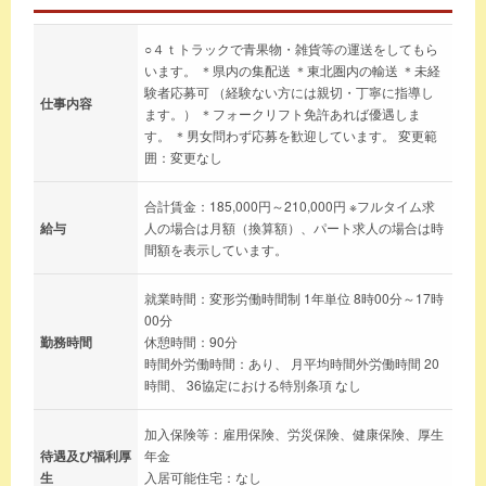
○４ｔトラックで青果物・雑貨等の運送をしてもら
います。 ＊県内の集配送 ＊東北圏内の輸送 ＊未経
験者応募可 （経験ない方には親切・丁寧に指導し
仕事内容
ます。） ＊フォークリフト免許あれば優遇しま
す。 ＊男女問わず応募を歓迎しています。 変更範
囲：変更なし
合計賃金：185,000円～210,000円 ※フルタイム求
給与
人の場合は月額（換算額）、パート求人の場合は時
間額を表示しています。
就業時間：変形労働時間制 1年単位 8時00分～17時
00分
勤務時間
休憩時間：90分
時間外労働時間：あり、 月平均時間外労働時間 20
時間、 36協定における特別条項 なし
加入保険等：雇用保険、労災保険、健康保険、厚生
待遇及び福利厚
年金
生
入居可能住宅：なし