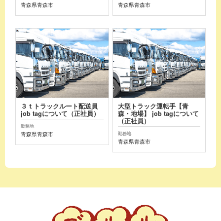
青森県青森市
青森県青森市
３ｔトラックルート配送員
大型トラック運転手【青
job tagについて（正社員）
森・地場】 job tagについて
（正社員）
勤務地
青森県青森市
勤務地
青森県青森市