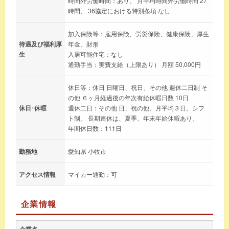
時間外労働時間：あり、 月平均時間外労働時間 27
時間、 36協定における特別条項 なし
加入保険等：雇用保険、労災保険、健康保険、厚生
待遇及び福利厚
年金、財形
生
入居可能住宅：なし
通勤手当：実費支給（上限あり） 月額 50,000円
休日等：休日 日曜日、祝日、その他 週休二日制 そ
の他 ６ヶ月経過後の年次有給休暇日数 10日
休日･休暇
週休二日：その他 日、祝の他、月平均３日。シフ
ト制。 長期連休は、夏季、年末年始休暇あり。
年間休日数：111日
勤務地
愛知県 小牧市
アクセス情報
マイカー通勤：可
企業情報
企業名