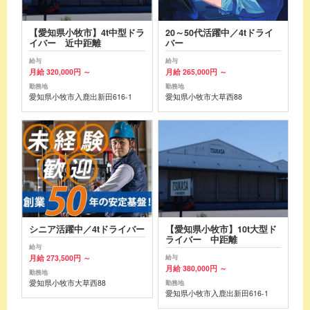
【愛知県小牧市】4t中型ドラ
20～50代活躍中／4tドライ
イバー 近中距離
バー
給与
給与
月給 320,000円 ～
月給 265,000円 ～
勤務地
勤務地
愛知県小牧市入鹿出新田616-1
愛知県小牧市大草西88
シニア活躍中／4tドライバー
【愛知県小牧市】10t大型ド
ライバー 中距離
給与
月給 273,500円 ～
給与
月給 380,000円 ～
勤務地
愛知県小牧市大草西88
勤務地
愛知県小牧市入鹿出新田616-1