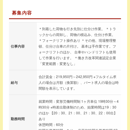
募集内容
＊到着した荷物を行き先別に仕分け作業。 ＊トラ
ックからの荷卸し、荷物の積込み、仕分け作業。
＊フォークリフト操作あり ＊その他、現場整理整
仕事内容
頓、仕分け台車の片付け。 基本は手作業です。フ
ォークリフトのほか、 台車やハンドリフトも使用
して作業を行います。 ＊働き方改革関連認定企業
「変更範囲：変更なし」
合計賃金：219,950円～242,950円 ※フルタイム求
給与
人の場合は月額（換算額）、パート求人の場合は時
間額を表示しています。
就業時間：変形労働時間制 1ヶ月単位 19時30分～4
時30分 ※時差出勤体制のため、始業時間は19：30
のほか 【20：30、21：00、21：30、22：00出】
勤務時間
あり
休憩時間：60分