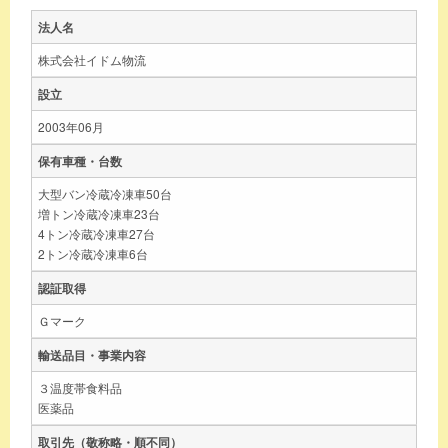
法人名
株式会社イドム物流
設立
2003年06月
保有車種・台数
大型バン冷蔵冷凍車50台
増トン冷蔵冷凍車23台
4トン冷蔵冷凍車27台
2トン冷蔵冷凍車6台
認証取得
Ｇマーク
輸送品目・事業内容
３温度帯食料品
医薬品
取引先（敬称略・順不同）