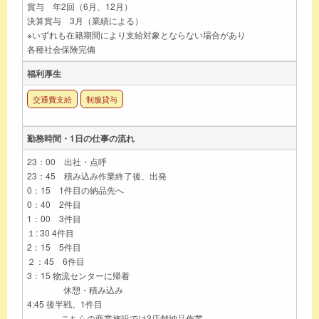
賞与 年2回（6月、12月）
決算賞与 3月（業績による）
※いずれも在籍期間により支給対象とならない場合があり
各種社会保険完備
福利厚生
交通費支給
制服貸与
勤務時間・1日の仕事の流れ
23：00 出社・点呼
23：45 積み込み作業終了後、出発
0：15 1件目の納品先へ
0：40 2件目
1：00 3件目
１: 30 4件目
2：15 5件目
２：45 6件目
3：15 物流センターに帰着
休憩・積み込み
4:45 後半戦。1件目
こちらの商業施設では3店舗納品作業