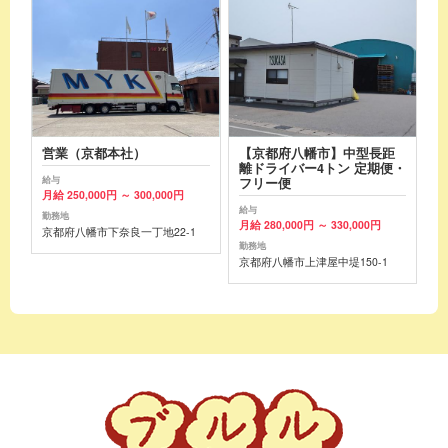
営業（京都本社）
【京都府八幡市】中型長距
離ドライバー4トン 定期便・
給与
フリー便
月給 250,000円 ～ 300,000円
給与
勤務地
月給 280,000円 ～ 330,000円
京都府八幡市下奈良一丁地22-1
勤務地
京都府八幡市上津屋中堤150-1