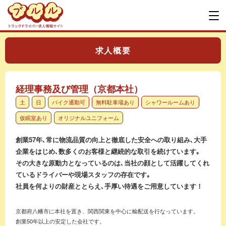
求人概要
経理事務及び管理（京都本社）
土
日
バイク通勤可
無料駐車場あり
シャワールームあり
仮眠室あり
オリジナルユニフォーム
創業57年､常に物流品質の向上と徹底した安全への取り組み､大手
企業をはじめ､数多くのお客様と継続的な取引を続けています｡
その大きな原動力となっているのは､当社の顔として活躍してくれ
ているドライバーや現場スタッフの存在です｡
社員を何よりの財産ととらえ､手厚い待遇をご用意しています！
京都府八幡市に本社を置き、関西関東を中心に輸配送を行なっています。
創業50年以上の安定した会社です。