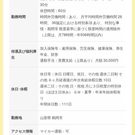
30分
休憩時間：60分
勤務時間
時間外労働時間：あり、 月平均時間外労働時間 26
時間、 36協定における特別条項 あり、 特別な事
情・期間等 限度基準に基づく限度時間の適用除外
（上限は、月78時間・年936時間以内）
加入保険等：雇用保険、労災保険、健康保険、厚生
待遇及び福利厚
年金、財形
生
通勤手当：実費支給（上限あり） 月額 30,000円
休日等：休日 日曜日、祝日、その他 週休二日制 そ
の他 ６ヶ月経過後の年次有給休暇日数 10日
週休二日：その他 日・祝他 月に３日程度の特別休
休日･休暇
日（ほぼ土日休み） ＧＷ・夏季・年末年始休暇有
り
年間休日数：111日
勤務地
山形県 鶴岡市
アクセス情報
マイカー通勤：可