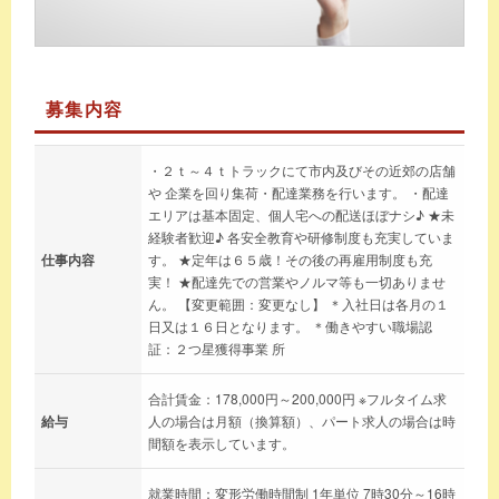
募集内容
・２ｔ～４ｔトラックにて市内及びその近郊の店舗
や 企業を回り集荷・配達業務を行います。 ・配達
エリアは基本固定、個人宅への配送ほぼナシ♪ ★未
経験者歓迎♪ 各安全教育や研修制度も充実していま
仕事内容
す。 ★定年は６５歳！その後の再雇用制度も充
実！ ★配達先での営業やノルマ等も一切ありませ
ん。 【変更範囲：変更なし】 ＊入社日は各月の１
日又は１６日となります。 ＊働きやすい職場認
証：２つ星獲得事業 所
合計賃金：178,000円～200,000円 ※フルタイム求
給与
人の場合は月額（換算額）、パート求人の場合は時
間額を表示しています。
就業時間：変形労働時間制 1年単位 7時30分～16時