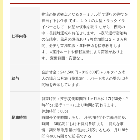
物流の輸送拠点となるターミナル間で運行の往復を
担当するお仕事 です。１０ｔの大型トラックドラ
イバーとして、休憩や仮眠を取り ながら、夜間の
中・長距離運転をお任せします。 ※夜間運行宿泊時
仕事内容
の仮眠室、風呂の設備あり ※教育期間は２～３ヵ月
間、必要な業務知識・運転技術を指導教育 しま
す。 ※運行ルートや積載重量により変動がありま
す。 変更範囲：変更なし
合計賃金：241,500円～312,500円 ※フルタイム求
給与
人の場合は月額（換算額）、パート求人の場合は時
間額を表示しています。
就業時間：変形労働時間制 1ヶ月単位 17時30分～2
時30分 運行コースにより時間が変わります。
休憩時間：60分
勤務時間
時間外労働時間：あり、 月平均時間外労働時間 60
時間、 36協定における特別条項 あり、 特別な事
情・期間等 取引量の増加に対応するため、月118時
間 年960時間まで延 長できる