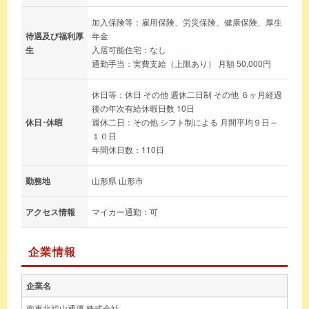
加入保険等：雇用保険、労災保険、健康保険、厚生
待遇及び福利厚
年金
生
入居可能住宅：なし
通勤手当：実費支給（上限あり） 月額 50,000円
休日等：休日 その他 週休二日制 その他 ６ヶ月経過
後の年次有給休暇日数 10日
休日･休暇
週休二日：その他 シフト制による 月間平均９日～
１０日
年間休日数：110日
勤務地
山形県 山形市
アクセス情報
マイカー通勤：可
企業情報
企業名
南東北福山通運 株式会社