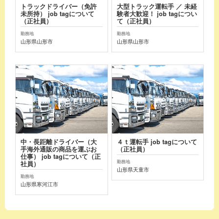
トラックドライバー（免許
大型トラック運転手 ／ 未経
未所持） job tagについて
験者大歓迎！ job tagについ
（正社員）
て（正社員）
勤務地
勤務地
山形県山形市
山形県山形市
中・長距離ドライバー（大
４ｔ運転手 job tagについて
手海外通販の商品を運ぶお
（正社員）
仕事） job tagについて（正
勤務地
社員）
山形県天童市
勤務地
山形県寒河江市