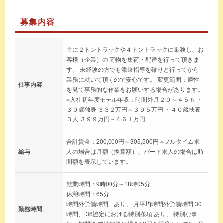
募集内容
主に２トントラックや４トントラックに乗務し、お
客様（企業）の 荷物を集荷・配達を行って頂きま
す。 未経験の方でも添乗指導を確りと行ってから
業務に就いて頂くので安心です。 変更範囲：適性
仕事内容
を見て事務的な作業をお願いする場合があります。
※入社初年度モデル年収：時間外月２０～４５ｈ ・
３０歳独身 ３３２万円～３９５万円 ・４０歳扶養
３人 ３９９万円～４６１万円
合計賃金：200,000円～305,500円 ※フルタイム求
給与
人の場合は月額（換算額）、パート求人の場合は時
間額を表示しています。
就業時間：9時00分～18時05分
休憩時間：65分
時間外労働時間：あり、 月平均時間外労働時間 30
勤務時間
時間、 36協定における特別条項 あり、 特別な事