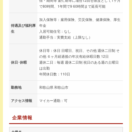
情・期間等 繁忙期等に場合12回を限度として1ヶ月
で80時間、1年間で9 60時間まで延長可能
加入保険等：雇用保険、労災保険、健康保険、厚生
待遇及び福利厚
年金
生
入居可能住宅：なし
通勤手当：実費支給（上限なし）
休日等：休日 日曜日、祝日、その他 週休二日制 そ
の他 ６ヶ月経過後の年次有給休暇日数 12日
休日･休暇
週休二日：毎週 週休二日制 祝日のある週の土曜日
は出勤
年間休日数：110日
勤務地
和歌山県 和歌山市
アクセス情報
マイカー通勤：可
企業情報
企業名