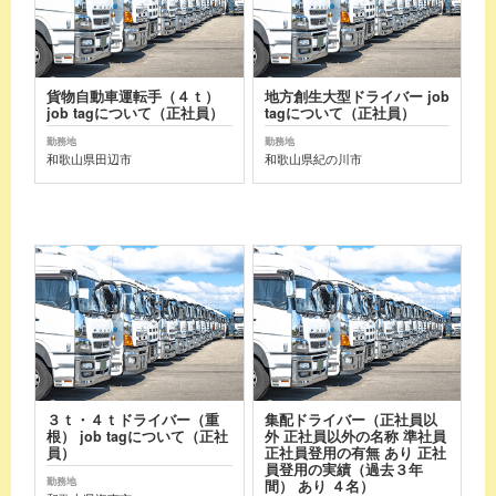
貨物自動車運転手（４ｔ）
地方創生大型ドライバー job
job tagについて（正社員）
tagについて（正社員）
勤務地
勤務地
和歌山県田辺市
和歌山県紀の川市
３ｔ・４ｔドライバー（重
集配ドライバー（正社員以
根） job tagについて（正社
外 正社員以外の名称 準社員
員）
正社員登用の有無 あり 正社
員登用の実績（過去３年
勤務地
間） あり ４名）