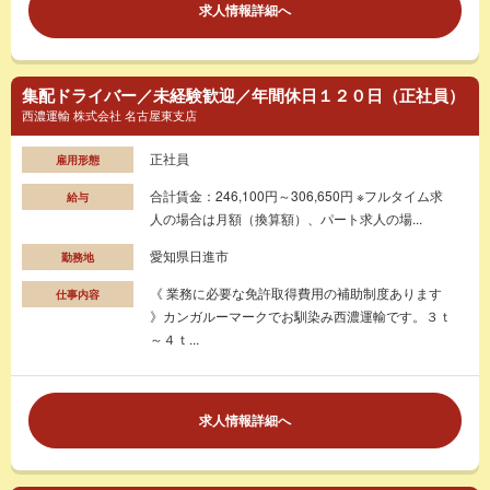
求人情報詳細へ
集配ドライバー／未経験歓迎／年間休日１２０日（正社員）
西濃運輸 株式会社 名古屋東支店
正社員
雇用形態
合計賃金：246,100円～306,650円 ※フルタイム求
給与
人の場合は月額（換算額）、パート求人の場...
愛知県日進市
勤務地
《 業務に必要な免許取得費用の補助制度あります
仕事内容
》カンガルーマークでお馴染み西濃運輸です。３ｔ
～４ｔ...
求人情報詳細へ