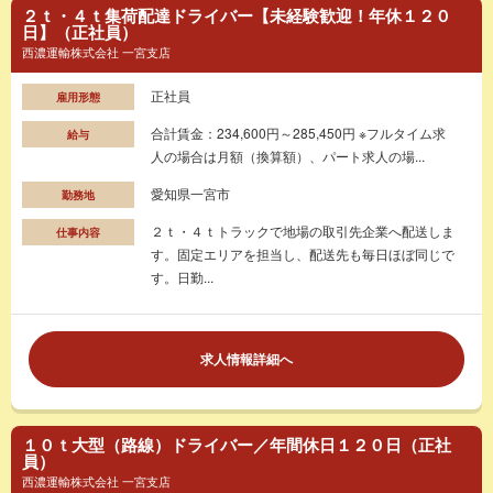
２ｔ・４ｔ集荷配達ドライバー【未経験歓迎！年休１２０
日】（正社員）
西濃運輸株式会社 一宮支店
正社員
雇用形態
合計賃金：234,600円～285,450円 ※フルタイム求
給与
人の場合は月額（換算額）、パート求人の場...
愛知県一宮市
勤務地
２ｔ・４ｔトラックで地場の取引先企業へ配送しま
仕事内容
す。固定エリアを担当し、配送先も毎日ほぼ同じで
す。日勤...
求人情報詳細へ
１０ｔ大型（路線）ドライバー／年間休日１２０日（正社
員）
西濃運輸株式会社 一宮支店