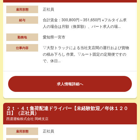
正社員
雇用形態
合計賃金：300,800円～351,650円 ※フルタイム求
給与
人の場合は月額（換算額）、パート求人の場...
愛知県一宮市
勤務地
▽大型トラックによる当社支店間の運行および貨物
仕事内容
の積み下ろし 作業。▽ルート固定の定期便ですの
で、休日...
求人情報詳細へ
２ｔ・４ｔ集荷配達ドライバー【未経験歓迎／年休１２０
日】（正社員）
西濃運輸株式会社 岡崎支店
正社員
雇用形態