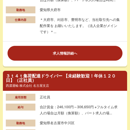
愛知県大府市
勤務地
＊大府市、刈谷市、豊明市など、当社取引先への集
仕事内容
配作業を お願いいたします。（法人企業がメイン
です）＊...
求人情報詳細へ
３ｔ４ｔ集荷配達ドライバー 【未経験歓迎！年休１２０
日】（正社員）
西濃運輸 株式会社 名古屋支店
正社員
雇用形態
合計賃金：246,100円～306,650円 ※フルタイム求
給与
人の場合は月額（換算額）、パート求人の場...
愛知県名古屋市中川区
勤務地