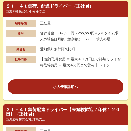
２ｔ・４ｔ集荷、配達ドライバー（正社員）
西濃運輸株式会社 知多支店
正社員
雇用形態
合計賃金：247,300円～266,659円 ※フルタイム求
給与
人の場合は月額（換算額）、パート求人の場...
愛知県知多郡阿久比町
勤務地
【 免許取得費用 ⇒ 最大４９万円まで貸与 リフト資
仕事内容
格取得費用 ⇒ 最大４万円まで貸与 】 ２トン・...
求人情報詳細へ
３ｔ・４ｔ集荷配達ドライバー【未経験歓迎／年休１２０
日】（正社員）
西濃運輸株式会社 津島支店
正社員