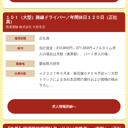
１０ｔ（大型）路線ドライバー／年間休日１２０日（正社
員）
西濃運輸 株式会社 大府支店
正社員
雇用形態
合計賃金：310,800円～371,350円 ※フルタイム求
給与
人の場合は月額（換算額）、パート求人の場...
愛知県大府市
勤務地
≪２０２７年９月末・新店舗ＯＰＥＮ予定≫▽大型
仕事内容
トラックによる当社支店間の運行および貨物の積み
下ろし ...
求人情報詳細へ