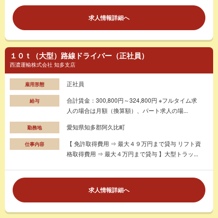
求人情報詳細へ
１０ｔ（大型）路線ドライバー（正社員）
西濃運輸株式会社 知多支店
正社員
雇用形態
合計賃金：300,800円～324,800円 ※フルタイム求
給与
人の場合は月額（換算額）、パート求人の場...
愛知県知多郡阿久比町
勤務地
【 免許取得費用 ⇒ 最大４９万円まで貸与 リフト資
仕事内容
格取得費用 ⇒ 最大４万円まで貸与 】大型トラッ...
求人情報詳細へ