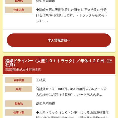
愛知県岡崎市
勤務地
◆岡崎支店に夜間到着した荷物を“行き先別に仕分
仕事内容
ける作業”を お願いします。・トラックからの荷下
しや、...
求人情報詳細へ
路線ドライバー（大型１０ｔトラック）／年休１２０日（正
社員）
西濃運輸株式会社 岡崎支店
正社員
雇用形態
合計賃金：300,800円～351,650円 ※フルタイム求
給与
人の場合は月額（換算額）、パート求人の場...
愛知県岡崎市
勤務地
◆大型トラック（１０トン車）による西濃運輸支店
仕事内容
間の “拠点間輸送”業務です。・運行及び貨物の積み