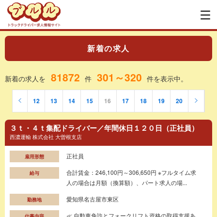
新着の求人
81872
301～320
新着の求人を
件
件を表示中。
12
13
14
15
16
17
18
19
20
３ｔ・４ｔ集配ドライバー／年間休日１２０日（正社員）
西濃運輸 株式会社 大曽根支店
正社員
雇用形態
合計賃金：246,100円～306,650円 ※フルタイム求
給与
人の場合は月額（換算額）、パート求人の場...
愛知県名古屋市東区
勤務地
≪ 自動車免許とフォークリフト資格の取得支援あ
仕事内容