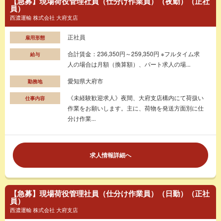
【急募】現場荷役管理社員（仕分け作業員）（夜勤）（正社
員）
西濃運輸 株式会社 大府支店
正社員
雇用形態
合計賃金：236,350円～259,350円 ※フルタイム求
給与
人の場合は月額（換算額）、パート求人の場...
愛知県大府市
勤務地
《未経験歓迎求人》夜間、大府支店構内にて荷扱い
仕事内容
作業をお願いします。主に、荷物を発送方面別に仕
分け作業...
求人情報詳細へ
【急募】現場荷役管理社員（仕分け作業員）（日勤）（正社
員）
西濃運輸 株式会社 大府支店