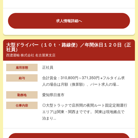
求人情報詳細へ
大型ドライバー（１０ｔ・路線便）／年間休日１２０日（正
社員）
西濃運輸 株式会社 名古屋東支店
正社員
雇用形態
合計賃金：310,800円～371,350円 ※フルタイム求
給与
人の場合は月額（換算額）、パート求人の場...
愛知県日進市
勤務地
◎大型トラックで店所間の夜間ルート固定定期運行
仕事内容
エリアは関東・関西までです。 関東は現地拠点で
泊まり...