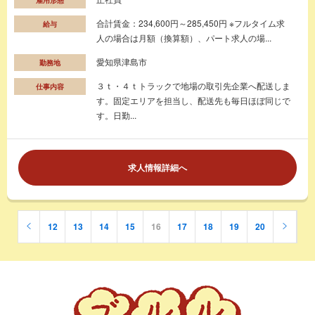
雇用形態
合計賃金：234,600円～285,450円 ※フルタイム求
給与
人の場合は月額（換算額）、パート求人の場...
愛知県津島市
勤務地
３ｔ・４ｔトラックで地場の取引先企業へ配送しま
仕事内容
す。固定エリアを担当し、配送先も毎日ほぼ同じで
す。日勤...
求人情報詳細へ
12
13
14
15
16
17
18
19
20