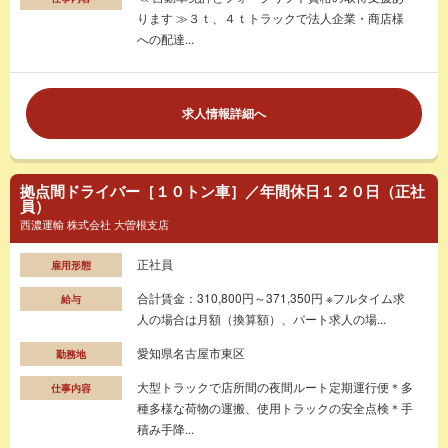
ります ≫３ｔ、４ｔトラックで法人企業・商店様
への配達...
求人情報詳細へ
拠点間ドライバー［１０トン車］／年間休日１２０日（正社
員）
西濃運輸 株式会社 大曽根支店
正社員
雇用形態
合計賃金：310,800円～371,350円 ※フルタイム求
給与
人の場合は月額（換算額）、パート求人の場...
愛知県名古屋市東区
勤務地
大型トラックで店所間の夜間ルート定期運行便＊多
仕事内容
種多様な荷物の運搬、使用トラックの安全点検＊手
積み手降...