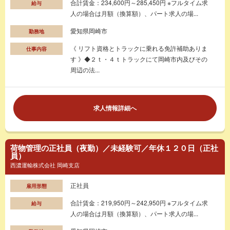
合計賃金：234,600円～285,450円 ※フルタイム求
給与
人の場合は月額（換算額）、パート求人の場...
愛知県岡崎市
勤務地
《 リフト資格とトラックに乗れる免許補助ありま
仕事内容
す 》◆２ｔ・４ｔトラックにて岡崎市内及びその
周辺の法...
求人情報詳細へ
荷物管理の正社員（夜勤）／未経験可／年休１２０日（正社
員）
西濃運輸株式会社 岡崎支店
正社員
雇用形態
合計賃金：219,950円～242,950円 ※フルタイム求
給与
人の場合は月額（換算額）、パート求人の場...