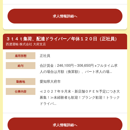
求人情報詳細へ
３ｔ４ｔ集荷、配達ドライバー／年休１２０日（正社員）
西濃運輸 株式会社 大府支店
正社員
雇用形態
合計賃金：246,100円～306,650円 ※フルタイム求
給与
人の場合は月額（換算額）、パート求人の場...
愛知県大府市
勤務地
≪２０２７年９月末・新店舗ＯＰＥＮ予定につき大
仕事内容
募集！≫未経験者も歓迎！ブランク歓迎！トラック
ドライバ...
求人情報詳細へ