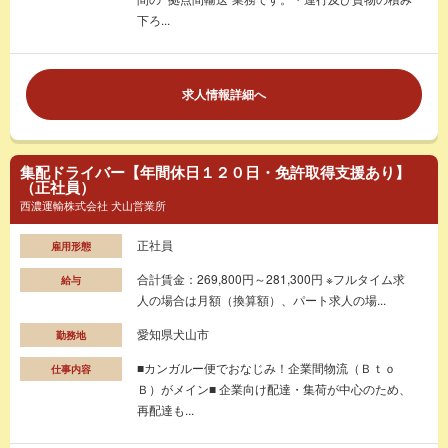
下ろ...
求人情報詳細へ
集配ドライバー【年間休日１２０日・免許取得支援あり】
（正社員）
西濃運輸株式会社 犬山営業所
正社員
雇用形態
合計賃金：269,800円～281,300円 ※フルタイム求
給与
人の場合は月額（換算額）、パート求人の場...
愛知県犬山市
勤務地
■カンガルー便でおなじみ！企業間物流（Ｂｔｏ
仕事内容
Ｂ）がメイン■ 企業向け配達・集荷が中心のため、
再配達も...