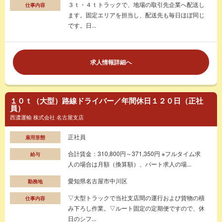
３ｔ・４ｔトラックで、地場の取引先企業へ配送し
仕事内容
ます。固定エリアを担当し、配送先も毎日ほぼ同じ
です。日...
求人情報詳細へ
１０ｔ（大型）路線ドライバー／年間休日１２０日（正社
員）
西濃運輸 株式会社 名古屋支店
正社員
雇用形態
合計賃金：310,800円～371,350円 ※フルタイム求
給与
人の場合は月額（換算額）、パート求人の場...
愛知県名古屋市中川区
勤務地
▽大型トラックで当社支店間の運行および貨物の積
仕事内容
み下ろし作業。▽ルート固定の定期便ですので、休
日のシフ...