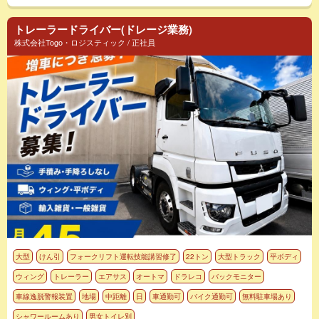
トレーラードライバー(ドレージ業務)
株式会社Togo・ロジスティック / 正社員
大型
けん引
フォークリフト運転技能講習修了
22トン
大型トラック
平ボディ
ウィング
トレーラー
エアサス
オートマ
ドラレコ
バックモニター
車線逸脱警報装置
地場
中距離
日
車通勤可
バイク通勤可
無料駐車場あり
シャワールームあり
男女トイレ別