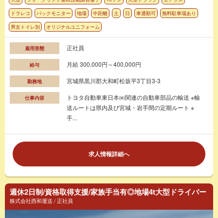
ドラレコ
バックモニター
地場
中距離
土
日
車通勤可
無料駐車場あり
男女トイレ別
オリジナルユニフォーム
正社員
雇用形態
月給 300,000円～400,000円
給与
宮城県黒川郡大和町松坂平3丁目3-3
勤務地
トヨタ自動車東日本㈱関連の自動車部品の輸送 ※輸
仕事内容
送ルートは県内及び宮城・岩手間の定期ルート ※
手...
求人情報詳細へ
週休2日制/資格取得支援/家族手当有◎地場4t大型ドライバー
株式会社西和運送 / 正社員