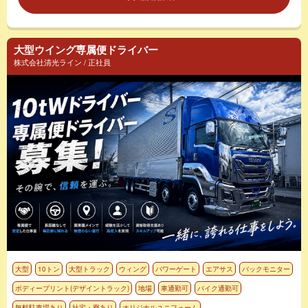
大型ウイング専属便ドライバー
株式会社清光ライン / 正社員
大型
10トン
大型トラック
ウィング
パワーゲート
エアサス
バックモニター
ボディープリント(デザイントラック)
地場
車通勤可
バイク通勤可
無料駐車場あり
社宅・寮あり
オリジナルユニフォーム