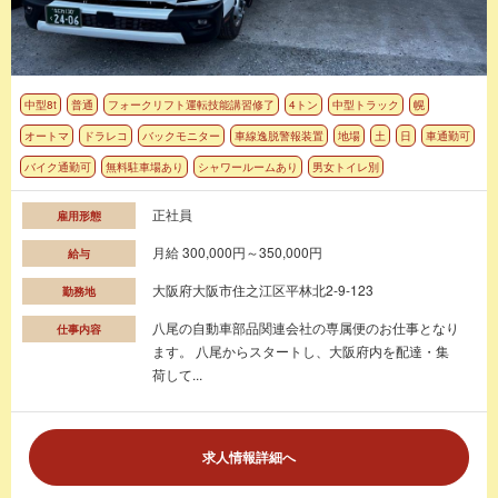
中型8t
普通
フォークリフト運転技能講習修了
4トン
中型トラック
幌
オートマ
ドラレコ
バックモニター
車線逸脱警報装置
地場
土
日
車通勤可
バイク通勤可
無料駐車場あり
シャワールームあり
男女トイレ別
正社員
雇用形態
月給 300,000円～350,000円
給与
大阪府大阪市住之江区平林北2-9-123
勤務地
八尾の自動車部品関連会社の専属便のお仕事となり
仕事内容
ます。 八尾からスタートし、大阪府内を配達・集
荷して...
求人情報詳細へ