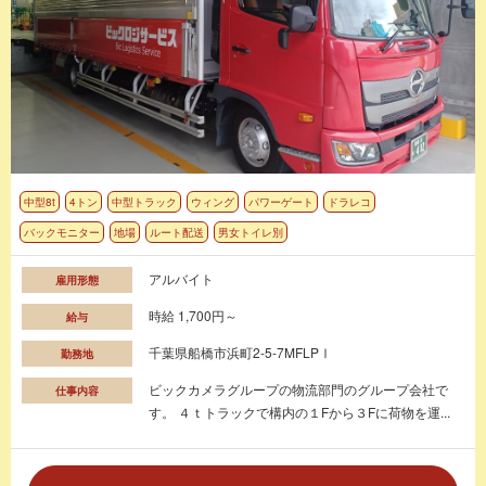
中型8t
4トン
中型トラック
ウィング
パワーゲート
ドラレコ
バックモニター
地場
ルート配送
男女トイレ別
アルバイト
雇用形態
時給 1,700円～
給与
千葉県船橋市浜町2-5-7MFLPⅠ
勤務地
ビックカメラグループの物流部門のグループ会社で
仕事内容
す。 ４ｔトラックで構内の１Fから３Fに荷物を運...