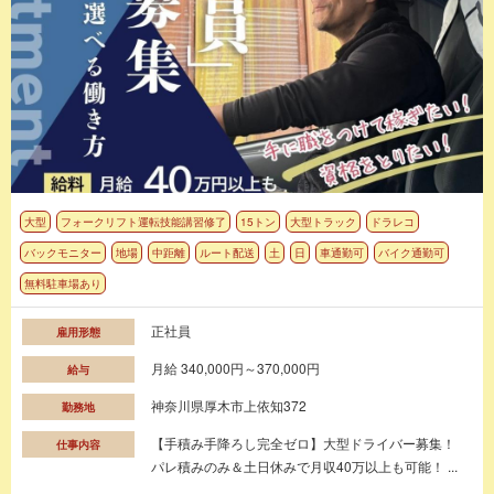
大型
フォークリフト運転技能講習修了
15トン
大型トラック
ドラレコ
バックモニター
地場
中距離
ルート配送
土
日
車通勤可
バイク通勤可
無料駐車場あり
正社員
雇用形態
月給 340,000円～370,000円
給与
神奈川県厚木市上依知372
勤務地
【手積み手降ろし完全ゼロ】大型ドライバー募集！
仕事内容
パレ積みのみ＆土日休みで月収40万以上も可能！ ...