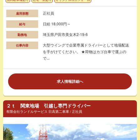
正社員
雇用形態
日給 18,000円～
給与
埼玉県戸田市美女木2-19-6
勤務地
大型ウイングで企業専属ドライバーとして地場配送
仕事内容
を手がけてください。 ★荷物はカゴ台車で運ぶの
で...
求人情報詳細へ
２ｔ 関東地場 引越し専門ドライバー
有限会社ランドルサービス 日高第二車庫 / 正社員