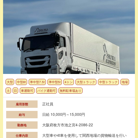
大型
中型8t
準中型7.5t
準中型5t
4トン
大型トラック
中型トラック
地場
土
日
車通勤可
バイク通勤可
無料駐車場あり
正社員
雇用形態
日給 10,000円～15,000円
給与
大阪府枚方市池之宮4-2086-22
勤務地
大型車や4t車を使用して関西地場の貨物輸送を行い
仕事内容