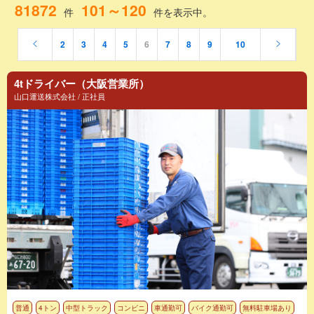
81872
101～120
件
件を表示中。
2
3
4
5
6
7
8
9
10
4tドライバー（大阪営業所）
山口運送株式会社 / 正社員
普通
4トン
中型トラック
コンビニ
車通勤可
バイク通勤可
無料駐車場あり