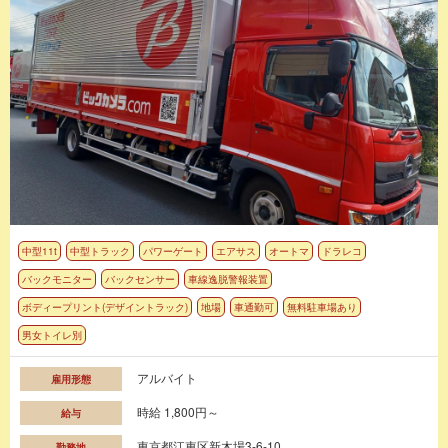
中型11t
中型トラック
パワーゲート
エアサス
オートマ
ドラレコ
バックモニター
バックセンサー
車線逸脱警報装置
ボディープリント(デザイントラック)
地場
車通勤可
無料駐車場あり
男女トイレ別
アルバイト
雇用形態
時給 1,800円～
給与
東京都江東区新木場3-6-10
勤務地