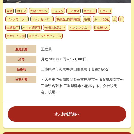
大型
10トン
大型トラック
ウィング
エアサス
オートマ
ドラレコ
バックモニター
バックセンサー
車線逸脱警報装置
地場
ルート配送
土
日
車通勤可
バイク通勤可
無料駐車場あり
インタンクあり
洗車機あり
男女トイレ別
オリジナルユニフォーム
正社員
雇用形態
月給 300,000円～450,000円
給与
三重県津市久居井戸山町東興１６番地の２
勤務地
・大型車で金属製品を三重県津市〜滋賀県湖南市〜
仕事内容
三重県名張市 三重県津市へ配送する。会社説明
会、現場...
求人情報詳細へ