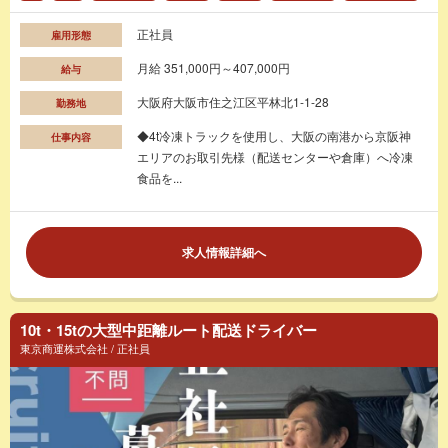
正社員
雇用形態
月給 351,000円～407,000円
給与
大阪府大阪市住之江区平林北1-1-28
勤務地
◆4t冷凍トラックを使用し、大阪の南港から京阪神
仕事内容
エリアのお取引先様（配送センターや倉庫）へ冷凍
食品を...
求人情報詳細へ
10t・15tの大型中距離ルート配送ドライバー
東京商運株式会社 / 正社員