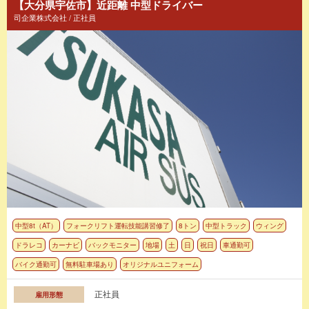
【大分県宇佐市】近距離 中型ドライバー
司企業株式会社 / 正社員
中型8t（AT）
フォークリフト運転技能講習修了
8トン
中型トラック
ウィング
ドラレコ
カーナビ
バックモニター
地場
土
日
祝日
車通勤可
バイク通勤可
無料駐車場あり
オリジナルユニフォーム
正社員
雇用形態