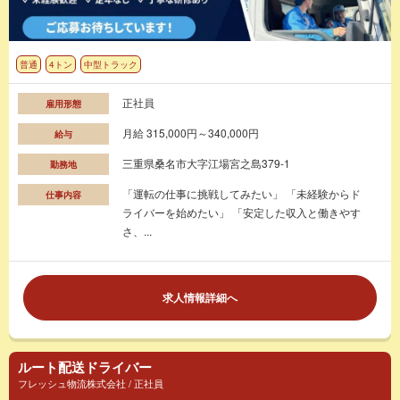
普通
4トン
中型トラック
正社員
雇用形態
月給 315,000円～340,000円
給与
三重県桑名市大字江場宮之島379-1
勤務地
「運転の仕事に挑戦してみたい」 「未経験からド
仕事内容
ライバーを始めたい」 「安定した収入と働きやす
さ、...
求人情報詳細へ
ルート配送ドライバー
フレッシュ物流株式会社 / 正社員