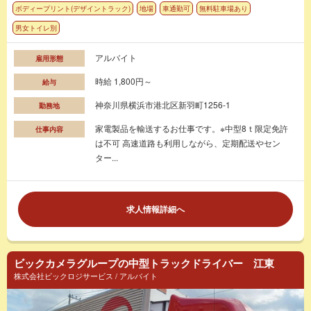
ボディープリント(デザイントラック)
地場
車通勤可
無料駐車場あり
男女トイレ別
アルバイト
雇用形態
時給 1,800円～
給与
神奈川県横浜市港北区新羽町1256-1
勤務地
家電製品を輸送するお仕事です。※中型8ｔ限定免許
仕事内容
は不可 高速道路も利用しながら、定期配送やセン
ター...
求人情報詳細へ
ビックカメラグループの中型トラックドライバー 江東
株式会社ビックロジサービス / アルバイト