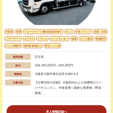
中型8t
普通
フォークリフト運転技能講習修了
4トン
中型トラック
冷蔵・冷凍
パワーゲート
エアサス
ドラレコ
バックモニター
地場
ルート配送
車通勤可
バイク通勤可
無料駐車場あり
男女トイレ別
正社員
雇用形態
月給 300,000円～350,000円
給与
大阪府大阪市東住吉区今林2-6-3
勤務地
【仕事内容の詳細】 大阪府内および近隣県のスー
仕事内容
パーやコンビニ、外食産業へ新鮮な青果物（野菜・
果物）...
求人情報詳細へ