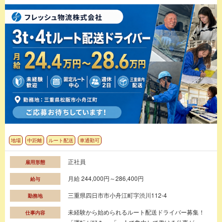
地場
中距離
ルート配送
車通勤可
正社員
雇用形態
月給 244,000円～286,400円
給与
三重県四日市市小舟江町字渋川112-4
勤務地
未経験から始められるルート配送ドライバー募集！
仕事内容