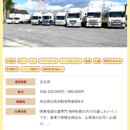
中型8t
2トン
バン
パワーゲート
バックモニター
地場
引越
希望日休める
車通勤可
バイク通勤可
無料駐車場あり
正社員
雇用形態
月給 220,000円～380,000円
給与
埼玉県日高市駒寺野新田9-9
勤務地
関東地場引越専門 海外転勤の方の引越しがメイン
仕事内容
です。倉庫で荷物を積込み、お客様のお宅へお届
け。 ...