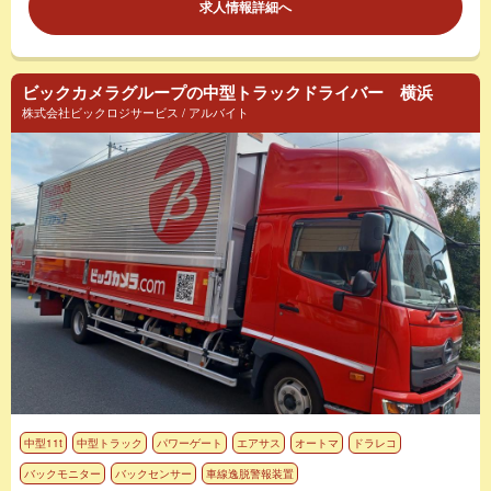
求人情報詳細へ
ビックカメラグループの中型トラックドライバー 横浜
株式会社ビックロジサービス / アルバイト
中型11t
中型トラック
パワーゲート
エアサス
オートマ
ドラレコ
バックモニター
バックセンサー
車線逸脱警報装置