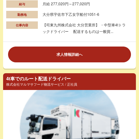
月給 277,020円～277,020円
給与
大分県宇佐市下乙女字船付1051-6
勤務地
【司東九州株式会社 大分営業所】 ・中型車4tトラ
仕事内容
ックドライバー 配送するものは一般貨...
求人情報詳細へ
4t車でのルート配送ドライバー
株式会社マルマサフード物流サービス / 正社員