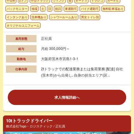
中型8t
2トン
中型トラック
ウィング
箱
オートマ
ドラレコ
カーナビ
バックモニター
地場
土
日
祝日
車通勤可
バイク通勤可
無料駐車場あり
インタンクあり
洗車機あり
シャワールームあり
男女トイレ別
オリジナルユニフォーム
正社員
雇用形態
月給 300,000円～
給与
大阪府茨木市宮島1-3-1
勤務地
2tトラックでの配達業務または集荷業務 [配達] 自社
仕事内容
(茨木市)から出発し､自身の担当エリア(区...
求人情報詳細へ
10tトラックドライバー
株式会社Togo・ロジスティック / 正社員