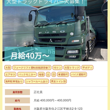
大型
フォークリフト運転技能講習修了
10トン
大型トラック
平ボディ
エアサス
バックモニター
地場
土
日
車通勤可
バイク通勤可
無料駐車場あり
シャワールームあり
男女トイレ別
正社員
雇用形態
月給 400,000円～400,000円
給与
大阪府大阪市住之江区平林北2-9-123
勤務地