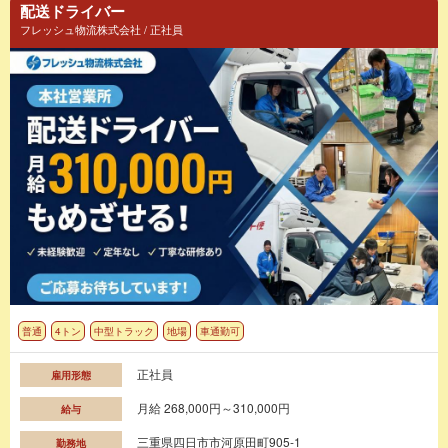
配送ドライバー
フレッシュ物流株式会社 / 正社員
普通
4トン
中型トラック
地場
車通勤可
正社員
雇用形態
月給 268,000円～310,000円
給与
三重県四日市市河原田町905-1
勤務地