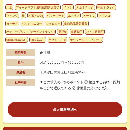
大型
フォークリフト運転技能講習修了
13トン
大型トラック
中型トラック
ウィング
箱
冷蔵・冷凍
パワーゲート
エアサス
オートマ
ドラレコ
カーナビ
バックモニター
ジョロダー
車線逸脱警報装置
ボディープリント(デザイントラック)
長距離
車通勤可
バイク通勤可
無料駐車場あり
仮眠室あり
男女トイレ別
オリジナルユニフォーム
正社員
雇用形態
月給 380,000円～480,000円
給与
千葉県山武郡芝山町宝馬32-1
勤務地
▼この求人の3つのポイント ① 輸送する荷物・距離
仕事内容
を自分で選択できる ② 稼働量に応じて収入...
求人情報詳細へ