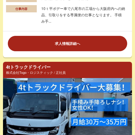
10ｔ平ボデー車で八尾市の工場から大阪府内への納
仕事内容
品、引取りをする専属便の仕事となります。 手積
み手...
求人情報詳細へ
4tトラックドライバー
株式会社Togo・ロジスティック / 正社員