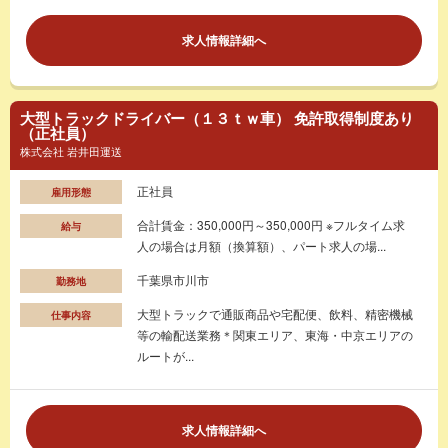
求人情報詳細へ
大型トラックドライバー（１３ｔｗ車） 免許取得制度あり
（正社員）
株式会社 岩井田運送
正社員
雇用形態
合計賃金：350,000円～350,000円 ※フルタイム求
給与
人の場合は月額（換算額）、パート求人の場...
千葉県市川市
勤務地
大型トラックで通販商品や宅配便、飲料、精密機械
仕事内容
等の輸配送業務＊関東エリア、東海・中京エリアの
ルートが...
求人情報詳細へ