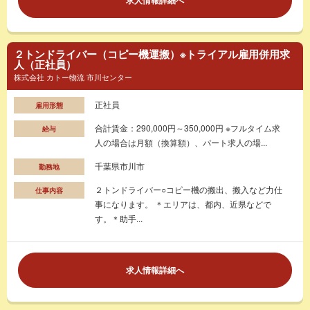
２トンドライバー（コピー機運搬）※トライアル雇用併用求
人（正社員）
株式会社 カトー物流 市川センター
正社員
雇用形態
合計賃金：290,000円～350,000円 ※フルタイム求
給与
人の場合は月額（換算額）、パート求人の場...
千葉県市川市
勤務地
２トンドライバー○コピー機の搬出、搬入など力仕
仕事内容
事になります。 ＊エリアは、都内、近県などで
す。＊助手...
求人情報詳細へ