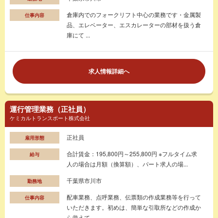
倉庫内でのフォークリフト中心の業務です・金属製
仕事内容
品、エレベーター、エスカレーターの部材を扱う倉
庫にて ...
求人情報詳細へ
運行管理業務（正社員）
ケミカルトランスポート株式会社
正社員
雇用形態
合計賃金：195,800円～255,800円 ※フルタイム求
給与
人の場合は月額（換算額）、パート求人の場...
千葉県市川市
勤務地
配車業務、点呼業務、伝票類の作成業務等を行って
仕事内容
いただきます。初めは、簡単な引取所などの作成か
ら覚えて...