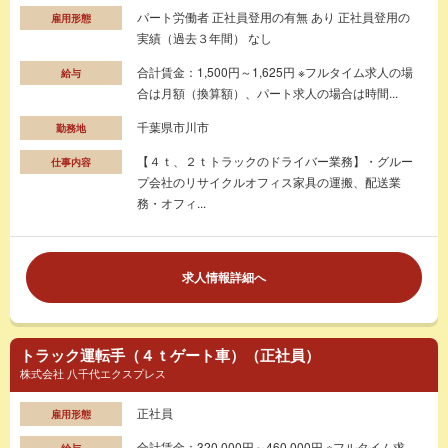
パート労働者 正社員登用の有無 あり 正社員登用の
雇用形態
実績（過去３年間） なし
合計賃金：1,500円～1,625円 ※フルタイム求人の場
給与
合は月額（換算額）、パート求人の場合は時間...
千葉県市川市
勤務地
【４ｔ、２ｔトラックのドライバー業務】・グルー
仕事内容
プ会社のリサイクルオフィス家具の運搬、配送業
務・オフィ...
求人情報詳細へ
トラック運転手（４ｔゲート車）（正社員）
株式会社 八千代エクスプレス
正社員
雇用形態
合計賃金：320,000円～460,000円 ※フルタイム求
給与