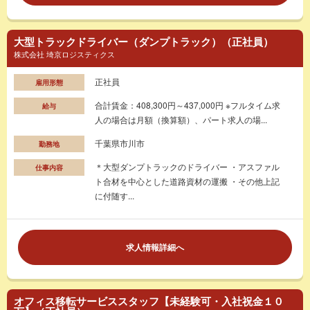
大型トラックドライバー（ダンプトラック）（正社員）
株式会社 埼京ロジスティクス
正社員
雇用形態
合計賃金：408,300円～437,000円 ※フルタイム求
給与
人の場合は月額（換算額）、パート求人の場...
千葉県市川市
勤務地
＊大型ダンプトラックのドライバー ・アスファル
仕事内容
ト合材を中心とした道路資材の運搬 ・その他上記
に付随す...
求人情報詳細へ
オフィス移転サービススタッフ【未経験可・入社祝金１０