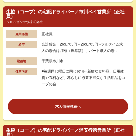
生協（コープ）の宅配ドライバー／市川ベイ営業所（正社
員）
ＳＢＳゼンツウ株式会社
正社員
雇用形態
合計賃金：263,705円～263,705円 ※フルタイム求
給与
人の場合は月額（換算額）、パート求人の場...
千葉県市川市
勤務地
■毎週同じ曜日に同じお宅へ新鮮な食料品、日用雑
仕事内容
貨や衣料など、暮らしに必要不可欠な生活用品をコ
ープの会...
求人情報詳細へ
生協（コープ）の宅配ドライバー／浦安行徳営業所（正社
員）