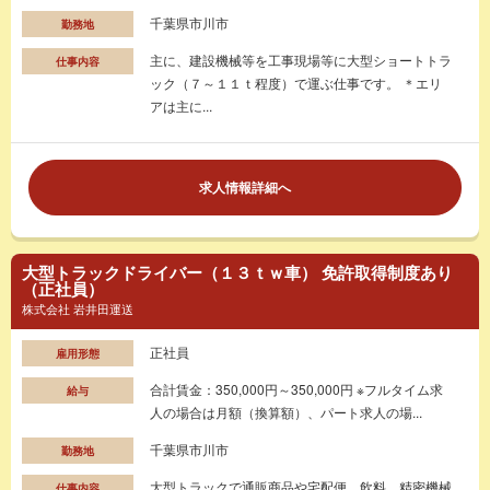
千葉県市川市
勤務地
主に、建設機械等を工事現場等に大型ショートトラ
仕事内容
ック（７～１１ｔ程度）で運ぶ仕事です。 ＊エリ
アは主に...
求人情報詳細へ
大型トラックドライバー（１３ｔｗ車） 免許取得制度あり
（正社員）
株式会社 岩井田運送
正社員
雇用形態
合計賃金：350,000円～350,000円 ※フルタイム求
給与
人の場合は月額（換算額）、パート求人の場...
千葉県市川市
勤務地
大型トラックで通販商品や宅配便、飲料、精密機械
仕事内容