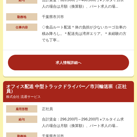
人の場合は月額（換算額）、パート求人の場...
千葉県市川市
勤務地
◇食品ルート配送＊体の負担が少ないカーゴ台車の
仕事内容
積み降ろし。＊配送先は湾岸エリア。＊未経験の方
でも丁寧...
求人情報詳細へ
オフィス配送 中型トラックドライバー／市川輸送班（正社
員）
株式会社 流通サービス
正社員
雇用形態
合計賃金：296,200円～296,200円 ※フルタイム求
給与
人の場合は月額（換算額）、パート求人の場...
千葉県市川市
勤務地