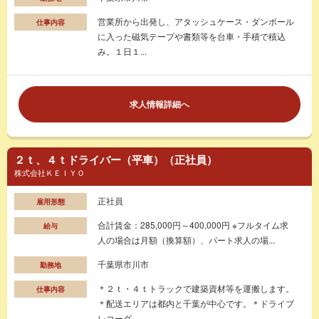
営業所から出発し、アタッシュケース・ダンボール
仕事内容
に入った磁気テープや書類等を台車・手積で積込
み。１日１...
求人情報詳細へ
２ｔ、４ｔドライバー（平車）（正社員）
株式会社ＫＥＩＹＯ
正社員
雇用形態
合計賃金：285,000円～400,000円 ※フルタイム求
給与
人の場合は月額（換算額）、パート求人の場...
千葉県市川市
勤務地
＊２ｔ・４ｔトラックで建築資材等を運搬します。
仕事内容
＊配送エリアは都内と千葉が中心です。＊ドライブ
レコーダ...