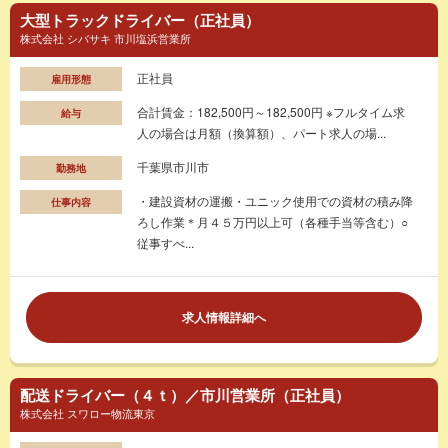
大型トラックドライバー（正社員）
株式会社 シバサキ 市川塩浜営業所
正社員
雇用形態
合計賃金：182,500円～182,500円 ※フルタイム求
給与
人の場合は月額（換算額）、パート求人の場...
千葉県市川市
勤務地
・建設資材の運搬・ユニック使用での資材の積み降
仕事内容
ろし作業＊月４５万円以上可（各種手当等含む）○
従事すべ...
求人情報詳細へ
配送ドライバー（４ｔ）／市川営業所（正社員）
株式会社 スワロー物流東京