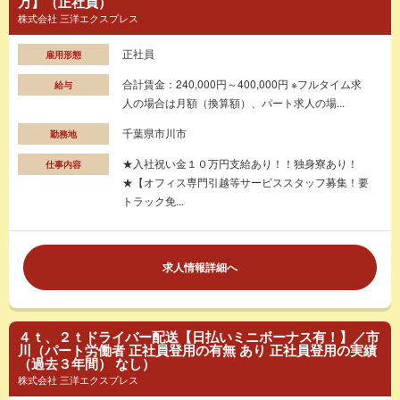
万】（正社員）
株式会社 三洋エクスプレス
正社員
雇用形態
合計賃金：240,000円～400,000円 ※フルタイム求
給与
人の場合は月額（換算額）、パート求人の場...
千葉県市川市
勤務地
★入社祝い金１０万円支給あり！！独身寮あり！
仕事内容
★【オフィス専門引越等サービススタッフ募集！要
トラック免...
求人情報詳細へ
４ｔ、２ｔドライバー配送【日払いミニボーナス有！】／市
川（パート労働者 正社員登用の有無 あり 正社員登用の実績
（過去３年間） なし）
株式会社 三洋エクスプレス