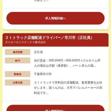
求人情報詳細へ
２ｔトラック店舗配送ドライバー／市川市（正社員）
ダイセーロジスティクス株式会社
正社員
雇用形態
合計賃金：305,000円～305,000円 ※フルタイム求
給与
人の場合は月額（換算額）、パート求人の場...
千葉県市川市
勤務地
２ｔトラックで衣料品の店舗配送、集荷業務をお任
仕事内容
せします。扱うものは、大手アパレルメーカーの衣
料品です...
求人情報詳細へ