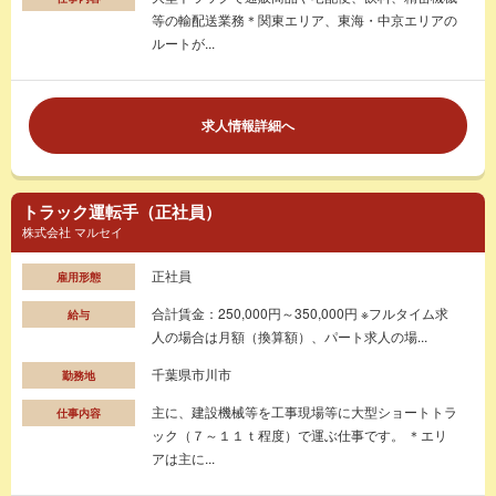
等の輸配送業務＊関東エリア、東海・中京エリアの
ルートが...
求人情報詳細へ
トラック運転手（正社員）
株式会社 マルセイ
正社員
雇用形態
合計賃金：250,000円～350,000円 ※フルタイム求
給与
人の場合は月額（換算額）、パート求人の場...
千葉県市川市
勤務地
主に、建設機械等を工事現場等に大型ショートトラ
仕事内容
ック（７～１１ｔ程度）で運ぶ仕事です。 ＊エリ
アは主に...