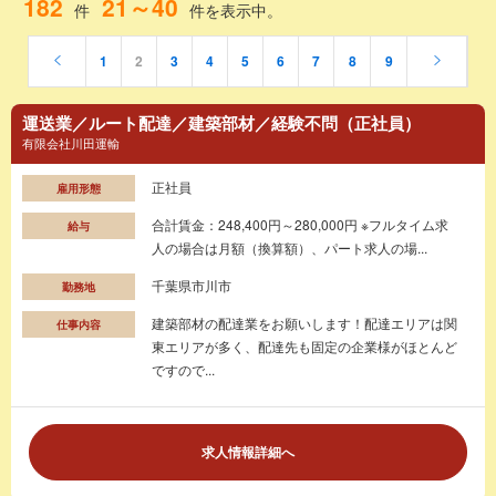
182
21～40
件
件を表示中。
1
2
3
4
5
6
7
8
9
運送業／ルート配達／建築部材／経験不問（正社員）
有限会社川田運輸
正社員
雇用形態
合計賃金：248,400円～280,000円 ※フルタイム求
給与
人の場合は月額（換算額）、パート求人の場...
千葉県市川市
勤務地
建築部材の配達業をお願いします！配達エリアは関
仕事内容
東エリアが多く、配達先も固定の企業様がほとんど
ですので...
求人情報詳細へ