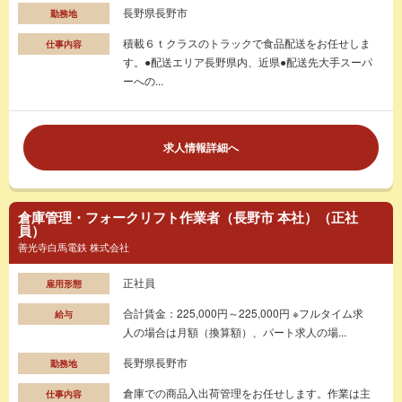
長野県長野市
勤務地
積載６ｔクラスのトラックで食品配送をお任せしま
仕事内容
す。●配送エリア長野県内、近県●配送先大手スーパ
ーへの...
求人情報詳細へ
倉庫管理・フォークリフト作業者（長野市 本社）（正社
員）
善光寺白馬電鉄 株式会社
正社員
雇用形態
合計賃金：225,000円～225,000円 ※フルタイム求
給与
人の場合は月額（換算額）、パート求人の場...
長野県長野市
勤務地
倉庫での商品入出荷管理をお任せします。作業は主
仕事内容