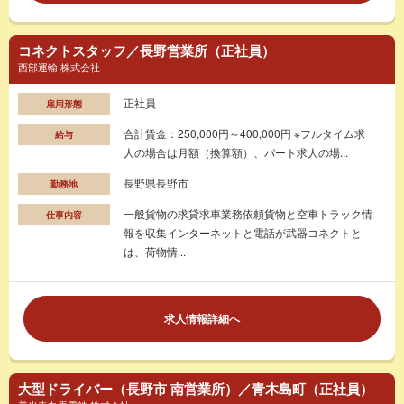
コネクトスタッフ／長野営業所（正社員）
西部運輸 株式会社
正社員
雇用形態
合計賃金：250,000円～400,000円 ※フルタイム求
給与
人の場合は月額（換算額）、パート求人の場...
長野県長野市
勤務地
一般貨物の求貸求車業務依頼貨物と空車トラック情
仕事内容
報を収集インターネットと電話が武器コネクトと
は、荷物情...
求人情報詳細へ
大型ドライバー（長野市 南営業所）／青木島町（正社員）