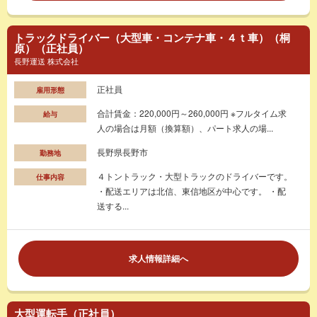
トラックドライバー（大型車・コンテナ車・４ｔ車）（桐
原）（正社員）
長野運送 株式会社
正社員
雇用形態
合計賃金：220,000円～260,000円 ※フルタイム求
給与
人の場合は月額（換算額）、パート求人の場...
長野県長野市
勤務地
４トントラック・大型トラックのドライバーです。
仕事内容
・配送エリアは北信、東信地区が中心です。 ・配
送する...
求人情報詳細へ
大型運転手（正社員）