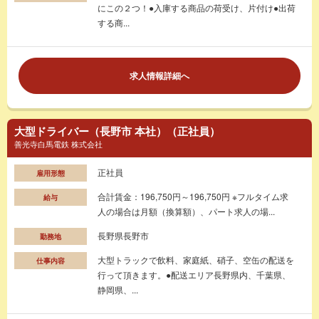
にこの２つ！●入庫する商品の荷受け、片付け●出荷
する商...
求人情報詳細へ
大型ドライバー（長野市 本社）（正社員）
善光寺白馬電鉄 株式会社
正社員
雇用形態
合計賃金：196,750円～196,750円 ※フルタイム求
給与
人の場合は月額（換算額）、パート求人の場...
長野県長野市
勤務地
大型トラックで飲料、家庭紙、硝子、空缶の配送を
仕事内容
行って頂きます。●配送エリア長野県内、千葉県、
静岡県、...