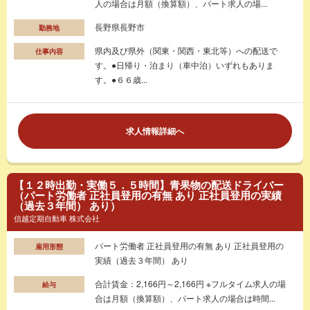
人の場合は月額（換算額）、パート求人の場...
長野県長野市
勤務地
県内及び県外（関東・関西・東北等）への配送で
仕事内容
す。●日帰り・泊まり（車中泊）いずれもありま
す。●６６歳...
求人情報詳細へ
【１２時出勤・実働５．５時間】青果物の配送ドライバー
（パート労働者 正社員登用の有無 あり 正社員登用の実績
（過去３年間） あり）
信越定期自動車 株式会社
パート労働者 正社員登用の有無 あり 正社員登用の
雇用形態
実績（過去３年間） あり
合計賃金：2,166円～2,166円 ※フルタイム求人の場
給与
合は月額（換算額）、パート求人の場合は時間...