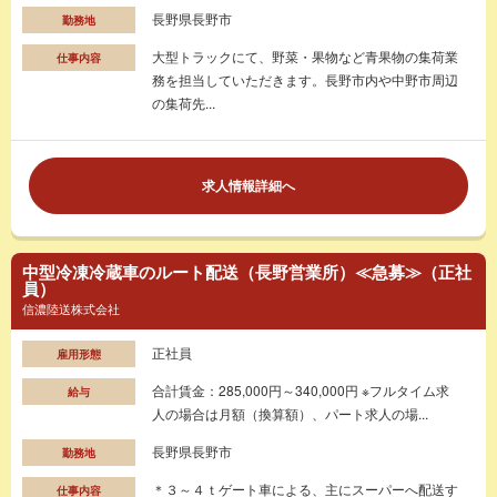
長野県長野市
勤務地
大型トラックにて、野菜・果物など青果物の集荷業
仕事内容
務を担当していただきます。長野市内や中野市周辺
の集荷先...
求人情報詳細へ
中型冷凍冷蔵車のルート配送（長野営業所）≪急募≫（正社
員）
信濃陸送株式会社
正社員
雇用形態
合計賃金：285,000円～340,000円 ※フルタイム求
給与
人の場合は月額（換算額）、パート求人の場...
長野県長野市
勤務地
＊３～４ｔゲート車による、主にスーパーへ配送す
仕事内容