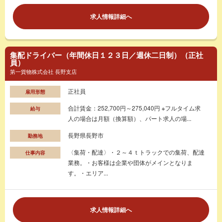
求人情報詳細へ
集配ドライバー（年間休日１２３日／週休二日制）（正社
員）
第一貨物株式会社 長野支店
正社員
雇用形態
合計賃金：252,700円～275,040円 ※フルタイム求
給与
人の場合は月額（換算額）、パート求人の場...
長野県長野市
勤務地
〈集荷・配達〉・２～４ｔトラックでの集荷、配達
仕事内容
業務。・お客様は企業や団体がメインとなりま
す。・エリア...
求人情報詳細へ