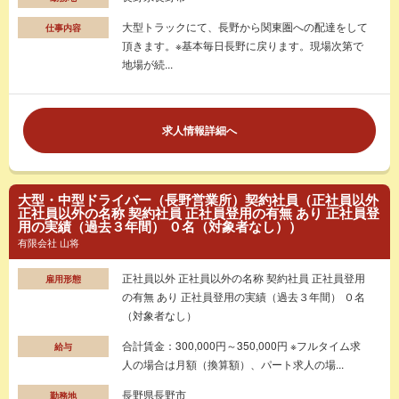
大型トラックにて、長野から関東圏への配達をして
仕事内容
頂きます。※基本毎日長野に戻ります。現場次第で
地場が続...
求人情報詳細へ
大型・中型ドライバー（長野営業所）契約社員（正社員以外
正社員以外の名称 契約社員 正社員登用の有無 あり 正社員登
用の実績（過去３年間） ０名（対象者なし））
有限会社 山将
正社員以外 正社員以外の名称 契約社員 正社員登用
雇用形態
の有無 あり 正社員登用の実績（過去３年間） ０名
（対象者なし）
合計賃金：300,000円～350,000円 ※フルタイム求
給与
人の場合は月額（換算額）、パート求人の場...
長野県長野市
勤務地