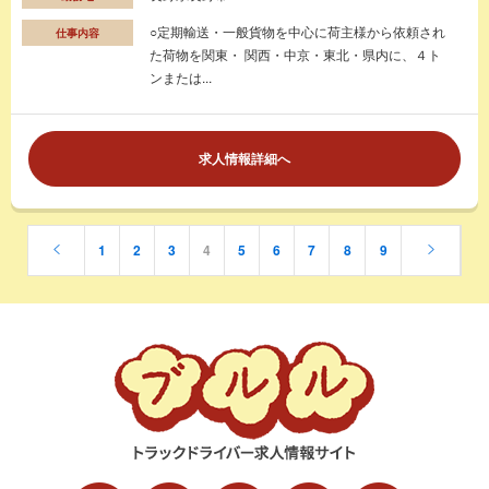
○定期輸送・一般貨物を中心に荷主様から依頼され
仕事内容
た荷物を関東・ 関西・中京・東北・県内に、４ト
ンまたは...
求人情報詳細へ
1
2
3
4
5
6
7
8
9