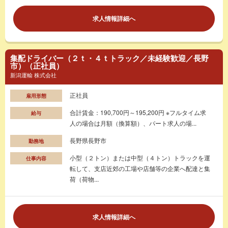
求人情報詳細へ
集配ドライバー（２ｔ・４ｔトラック／未経験歓迎／長野
市）（正社員）
新潟運輸 株式会社
正社員
雇用形態
合計賃金：190,700円～195,200円 ※フルタイム求
給与
人の場合は月額（換算額）、パート求人の場...
長野県長野市
勤務地
小型（２トン）または中型（４トン）トラックを運
仕事内容
転して、支店近郊の工場や店舗等の企業へ配達と集
荷（荷物...
求人情報詳細へ