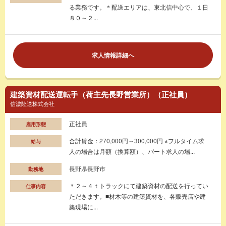
る業務です。＊配送エリアは、東北信中心で、１日
８０～２...
求人情報詳細へ
建築資材配送運転手（荷主先長野営業所）（正社員）
信濃陸送株式会社
正社員
雇用形態
合計賃金：270,000円～300,000円 ※フルタイム求
給与
人の場合は月額（換算額）、パート求人の場...
長野県長野市
勤務地
＊２～４ｔトラックにて建築資材の配送を行ってい
仕事内容
ただきます。■材木等の建築資材を、各販売店や建
築現場に...