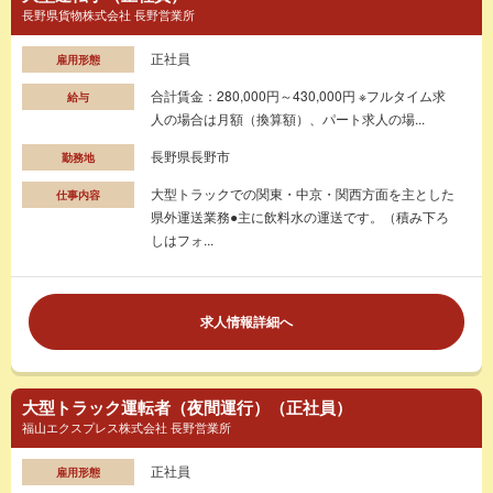
長野県貨物株式会社 長野営業所
正社員
雇用形態
合計賃金：280,000円～430,000円 ※フルタイム求
給与
人の場合は月額（換算額）、パート求人の場...
長野県長野市
勤務地
大型トラックでの関東・中京・関西方面を主とした
仕事内容
県外運送業務●主に飲料水の運送です。（積み下ろ
しはフォ...
求人情報詳細へ
大型トラック運転者（夜間運行）（正社員）
福山エクスプレス株式会社 長野営業所
正社員
雇用形態