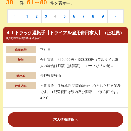
381
61～80
件
件を表示中。
1
2
3
4
5
6
7
8
9
４ｔトラック運転手【トライアル雇用併用求人】（正社員）
更埴貨物自動車株式会社
正社員
雇用形態
合計賃金：250,000円～330,000円 ※フルタイム求
給与
人の場合は月額（換算額）、パート求人の場...
長野県長野市
勤務地
＊青果物・生鮮食料品等市場を中心とした配送業務
仕事内容
です。 ●配送範囲は県内及び関東・中京方面です。
●２０...
求人情報詳細へ