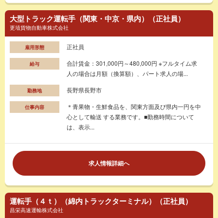
大型トラック運転手（関東・中京・県内）（正社員）
更埴貨物自動車株式会社
正社員
雇用形態
合計賃金：301,000円～480,000円 ※フルタイム求
給与
人の場合は月額（換算額）、パート求人の場...
長野県長野市
勤務地
＊青果物・生鮮食品を、関東方面及び県内一円を中
仕事内容
心として輸送 する業務です。■勤務時間について
は、表示...
求人情報詳細へ
運転手（４ｔ）（綿内トラックターミナル）（正社員）
昌栄高速運輸株式会社