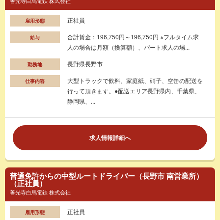
善光寺白馬電鉄 株式会社
正社員
雇用形態
合計賃金：196,750円～196,750円 ※フルタイム求
給与
人の場合は月額（換算額）、パート求人の場...
長野県長野市
勤務地
大型トラックで飲料、家庭紙、硝子、空缶の配送を
仕事内容
行って頂きます。●配送エリア長野県内、千葉県、
静岡県、...
求人情報詳細へ
普通免許からの中型ルートドライバー（長野市 南営業所）
（正社員）
善光寺白馬電鉄 株式会社
正社員
雇用形態