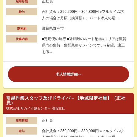
正社員
雇用形態
合計賃金：296,200円～304,800円 ※フルタイム求
給与
人の場合は月額（換算額）、パート求人の場...
滋賀県野洲市
勤務地
■定期便の運行 ■近距離のルート配送※エリアは滋賀
仕事内容
県内の集荷・集配業務がメインです。※希望、適正
を考...
求人情報詳細へ
引越作業スタッフ及びドライバ－【地域限定社員】（正社
員）
株式会社 サカイ引越センター 滋賀支社
正社員
雇用形態
合計賃金：250,000円～380,000円 ※フルタイム求
給与
人の場合は月額（換算額）、パート求人の場...