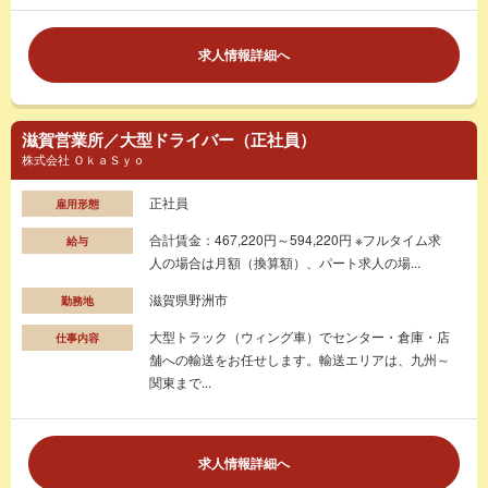
求人情報詳細へ
滋賀営業所／大型ドライバー（正社員）
株式会社 ＯｋａＳｙｏ
正社員
雇用形態
合計賃金：467,220円～594,220円 ※フルタイム求
給与
人の場合は月額（換算額）、パート求人の場...
滋賀県野洲市
勤務地
大型トラック（ウィング車）でセンター・倉庫・店
仕事内容
舗への輸送をお任せします。輸送エリアは、九州～
関東まで...
求人情報詳細へ