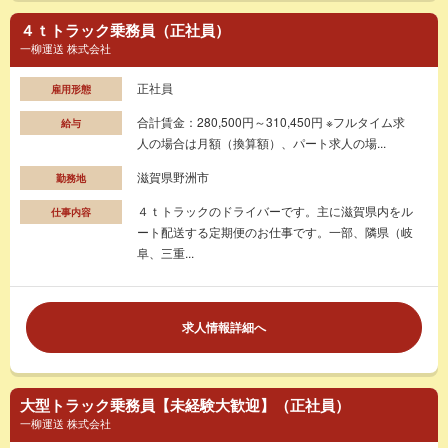
４ｔトラック乗務員（正社員）
一柳運送 株式会社
正社員
雇用形態
合計賃金：280,500円～310,450円 ※フルタイム求
給与
人の場合は月額（換算額）、パート求人の場...
滋賀県野洲市
勤務地
４ｔトラックのドライバーです。主に滋賀県内をル
仕事内容
ート配送する定期便のお仕事です。一部、隣県（岐
阜、三重...
求人情報詳細へ
大型トラック乗務員【未経験大歓迎】（正社員）
一柳運送 株式会社