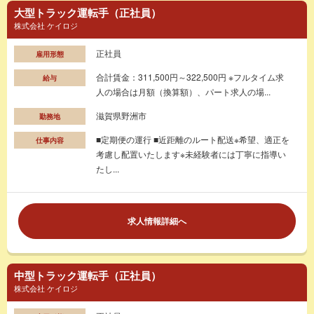
大型トラック運転手（正社員）
株式会社 ケイロジ
正社員
雇用形態
合計賃金：311,500円～322,500円 ※フルタイム求
給与
人の場合は月額（換算額）、パート求人の場...
滋賀県野洲市
勤務地
■定期便の運行 ■近距離のルート配送※希望、適正を
仕事内容
考慮し配置いたします※未経験者には丁寧に指導い
たし...
求人情報詳細へ
中型トラック運転手（正社員）
株式会社 ケイロジ