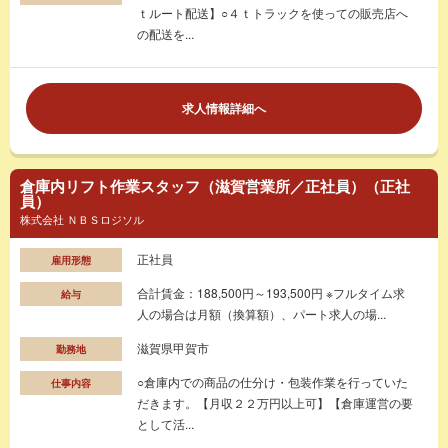
ｔルート配送】○４ｔトラックを使っての販売店へ
の配送を...
求人情報詳細へ
倉庫内リフト作業スタッフ（滋賀営業所／正社員）（正社
員）
株式会社 ＮＢＳロジソル
正社員
雇用形態
合計賃金：188,500円～193,500円 ※フルタイム求
給与
人の場合は月額（換算額）、パート求人の場...
滋賀県甲賀市
勤務地
○倉庫内での商品の仕分け・包装作業を行っていた
仕事内容
だきます。【月収２２万円以上可】【倉庫運営の要
として活...