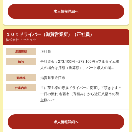
求人情報詳細へ
１０ｔドライバー（滋賀営業所）（正社員）
株式会社 トッキュウ
正社員
雇用形態
合計賃金：273,100円～273,100円 ※フルタイム求
給与
人の場合は月額（換算額）、パート求人の場...
滋賀県東近江市
勤務地
主に荷主様の専属ドライバーに従事して頂きます＊
仕事内容
一日の流れ 名張市（宵積み）から近江八幡市の荷
主様へバ...
求人情報詳細へ