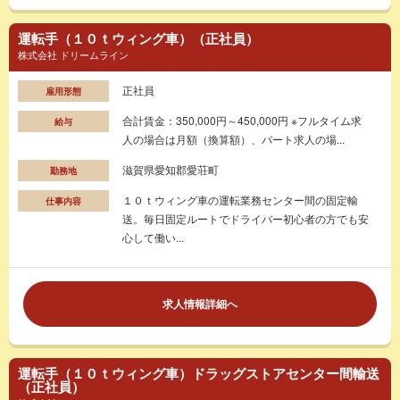
運転手（１０ｔウィング車）（正社員）
株式会社 ドリームライン
正社員
雇用形態
合計賃金：350,000円～450,000円 ※フルタイム求
給与
人の場合は月額（換算額）、パート求人の場...
滋賀県愛知郡愛荘町
勤務地
１０ｔウィング車の運転業務センター間の固定輸
仕事内容
送。毎日固定ルートでドライバー初心者の方でも安
心して働い...
求人情報詳細へ
運転手（１０ｔウィング車）ドラッグストアセンター間輸送
（正社員）