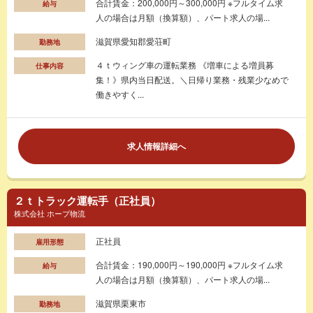
合計賃金：200,000円～300,000円 ※フルタイム求
給与
人の場合は月額（換算額）、パート求人の場...
滋賀県愛知郡愛荘町
勤務地
４ｔウィング車の運転業務 《増車による増員募
仕事内容
集！》県内当日配送。＼日帰り業務・残業少なめで
働きやすく...
求人情報詳細へ
２ｔトラック運転手（正社員）
株式会社 ホープ物流
正社員
雇用形態
合計賃金：190,000円～190,000円 ※フルタイム求
給与
人の場合は月額（換算額）、パート求人の場...
滋賀県栗東市
勤務地