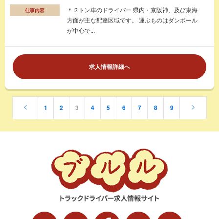
＊２トン車のドライバー 県内・京阪神、及び東海
仕事内容
方面が主な配達区域です。 運ぶものはダンボール
が中心で...
求人情報詳細へ
1
2
3
4
5
6
7
8
9