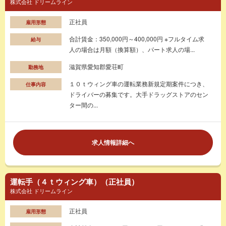
株式会社 ドリームライン
正社員
雇用形態
合計賃金：350,000円～400,000円 ※フルタイム求
給与
人の場合は月額（換算額）、パート求人の場...
滋賀県愛知郡愛荘町
勤務地
１０ｔウィング車の運転業務新規定期案件につき、
仕事内容
ドライバーの募集です。大手ドラッグストアのセン
ター間の...
求人情報詳細へ
運転手（４ｔウィング車）（正社員）
株式会社 ドリームライン
正社員
雇用形態