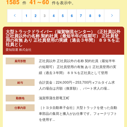
1585
41～60
件
件を表示中。
1
2
3
4
5
6
7
8
9
大型トラックドライバー（滋賀物流センター）（正社員以外
正社員以外の名称 契約社員（最短半年の短期可） 正社員登
用の有無 あり 正社員登用の実績（過去３年間） ８９％を正
社員とし
愛知陸運 株式会社
正社員以外 正社員以外の名称 契約社員（最短半年
雇用形態
の短期可） 正社員登用の有無 あり 正社員登用の実
績（過去３年間） ８９％を正社員として登用
合計賃金：224,000円～253,700円 ※フルタイム求
給与
人の場合は月額（換算額）、パート求人の場...
滋賀県蒲生郡竜王町
勤務地
［トヨタ自動車子会社］大型トラックを使った自動
仕事内容
車部品の集荷と搬入がお仕事です。フォークリフト
を使用す...