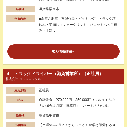
滋賀県栗東市
勤務地
■倉庫入出庫、整理作業・ピッキング、トラック積
仕事内容
込み・荷卸し（フォークリフト、パレットへの手積
み・手卸...
求人情報詳細へ
４ｔトラックドライバー（滋賀営業所）（正社員）
株式会社 ＮＢＳロジソル
正社員
雇用形態
合計賃金：270,000円～350,000円 ※フルタイム求
給与
人の場合は月額（換算額）、パート求人の場...
滋賀県甲賀市
勤務地
【土曜休み×月２７から３５万！金曜は即帰れる４
仕事内容