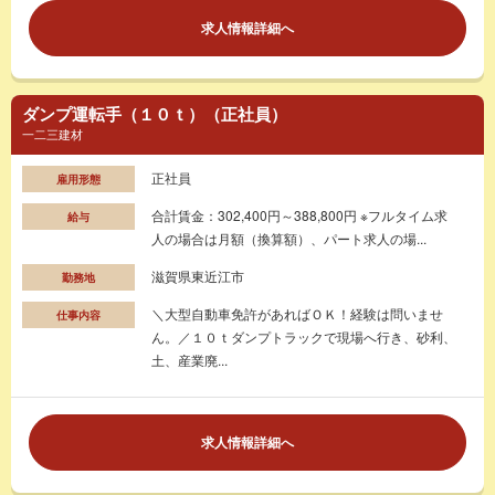
求人情報詳細へ
ダンプ運転手（１０ｔ）（正社員）
一二三建材
正社員
雇用形態
合計賃金：302,400円～388,800円 ※フルタイム求
給与
人の場合は月額（換算額）、パート求人の場...
滋賀県東近江市
勤務地
＼大型自動車免許があればＯＫ！経験は問いませ
仕事内容
ん。／１０ｔダンプトラックで現場へ行き、砂利、
土、産業廃...
求人情報詳細へ