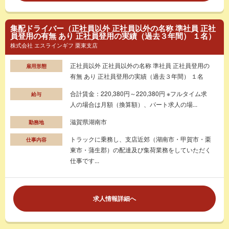
集配ドライバー（正社員以外 正社員以外の名称 準社員 正社
員登用の有無 あり 正社員登用の実績（過去３年間） １名）
株式会社 エスラインギフ 栗東支店
正社員以外 正社員以外の名称 準社員 正社員登用の
雇用形態
有無 あり 正社員登用の実績（過去３年間） １名
合計賃金：220,380円～220,380円 ※フルタイム求
給与
人の場合は月額（換算額）、パート求人の場...
滋賀県湖南市
勤務地
トラックに乗務し、支店近郊（湖南市・甲賀市・栗
仕事内容
東市・蒲生郡）の配達及び集荷業務をしていただく
仕事です...
求人情報詳細へ