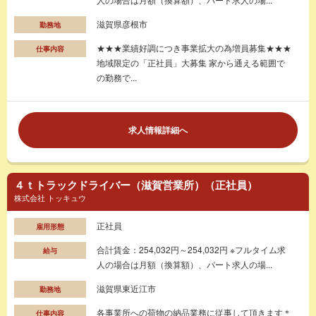
滋賀県彦根市
勤務地
★★★業績好調につき事業拡大の為増員募集★★★
仕事内容
地域限定の「正社員」大募集 家から通える範囲で
の勤務で...
求人情報詳細へ
４ｔトラックドライバー（滋賀営業所）（正社員）
株式会社 トッキュウ
正社員
雇用形態
合計賃金：254,032円～254,032円 ※フルタイム求
給与
人の場合は月額（換算額）、パート求人の場...
滋賀県東近江市
勤務地
各事業所への荷物の納品業務に従事して頂きます＊
仕事内容