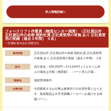
求人情報詳細へ
フォークリフト作業員（物流センター滋賀）（正社員以外
正社員以外の名称 契約社員 正社員登用の有無 あり 正社員登
用の実績（過去３年間） ３名）
一宮運輸 株式会社 関西支社
正社員以外 正社員以外の名称 契約社員 正社員登用
雇用形態
の有無 あり 正社員登用の実績（過去３年間） ３名
合計賃金：206,000円～214,240円 ※フルタイム求
給与
人の場合は月額（換算額）、パート求人の場...
滋賀県湖南市
勤務地
今回募集するお仕事は倉庫内での出荷作業となりま
仕事内容
す。取扱製品は大手空調機メーカーへお届けする樹
脂パーツ...