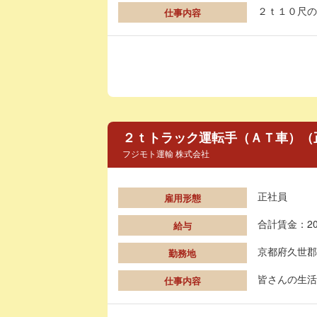
２ｔ１０尺の
仕事内容
２ｔトラック運転手（ＡＴ車）（
フジモト運輸 株式会社
正社員
雇用形態
合計賃金：20
給与
京都府久世郡
勤務地
皆さんの生活
仕事内容