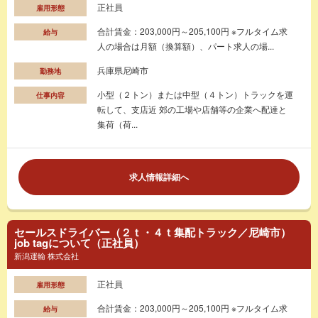
正社員
雇用形態
合計賃金：203,000円～205,100円 ※フルタイム求
給与
人の場合は月額（換算額）、パート求人の場...
兵庫県尼崎市
勤務地
小型（２トン）または中型（４トン）トラックを運
仕事内容
転して、支店近 郊の工場や店舗等の企業へ配達と
集荷（荷...
求人情報詳細へ
セールスドライバー（２ｔ・４ｔ集配トラック／尼崎市）
job tagについて（正社員）
新潟運輸 株式会社
正社員
雇用形態
合計賃金：203,000円～205,100円 ※フルタイム求
給与