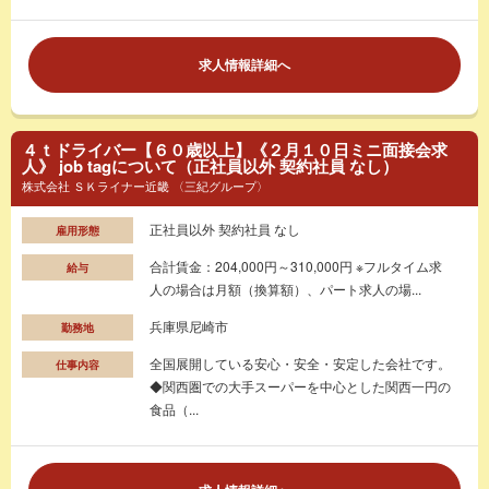
求人情報詳細へ
４ｔドライバー【６０歳以上】《２月１０日ミニ面接会求
人》 job tagについて（正社員以外 契約社員 なし）
株式会社 ＳＫライナー近畿 〈三紀グループ〉
正社員以外 契約社員 なし
雇用形態
合計賃金：204,000円～310,000円 ※フルタイム求
給与
人の場合は月額（換算額）、パート求人の場...
兵庫県尼崎市
勤務地
全国展開している安心・安全・安定した会社です。
仕事内容
◆関西圏での大手スーパーを中心とした関西一円の
食品（...