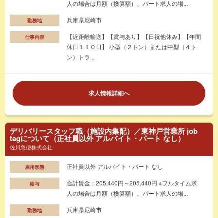
人の場合は月額（換算額）、パート求人の場...
兵庫県尼崎市
勤務地
【近距離輸送】【賞与あり】【日祝他休み】【年間
仕事内容
休日１１０日】 小型（２トン）または中型（４ト
ン）トラ...
求人情報詳細へ
デリバリースタッフ職（施設内集配）／東神戸営業所 job
tagについて（正社員以外 アルバイト・パート なし）
佐川急便株式会社
正社員以外 アルバイト・パート なし
雇用形態
合計賃金：205,440円～205,440円 ※フルタイム求
給与
人の場合は月額（換算額）、パート求人の場...
兵庫県尼崎市
勤務地