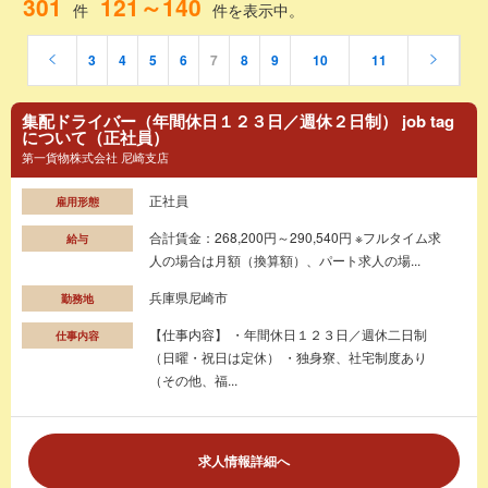
301
121～140
件
件を表示中。
3
4
5
6
7
8
9
10
11
集配ドライバー（年間休日１２３日／週休２日制） job tag
について（正社員）
第一貨物株式会社 尼崎支店
正社員
雇用形態
合計賃金：268,200円～290,540円 ※フルタイム求
給与
人の場合は月額（換算額）、パート求人の場...
兵庫県尼崎市
勤務地
【仕事内容】 ・年間休日１２３日／週休二日制
仕事内容
（日曜・祝日は定休） ・独身寮、社宅制度あり
（その他、福...
求人情報詳細へ