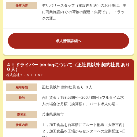
デリバリースタッフ（施設内配送）のお仕事は、主
仕事内容
に商業施設内で の荷物の配達・集荷です。 トラッ
クの運...
求人情報詳細へ
４ｔドライバー job tagについて（正社員以外 契約社員 あり
０人）
株式会社Ｙ．Ｓ ＬＩＮＥ
正社員以外 契約社員 あり ０人
雇用形態
合計賃金：198,536円～200,480円 ※フルタイム求
給与
人の場合は月額（換算額）、パート求人の場...
兵庫県尼崎市
勤務地
１，加工食品を台車積にてルート配送（大阪市内）
仕事内容
２，加工食品を工場からセンターへの定期配送 ※日