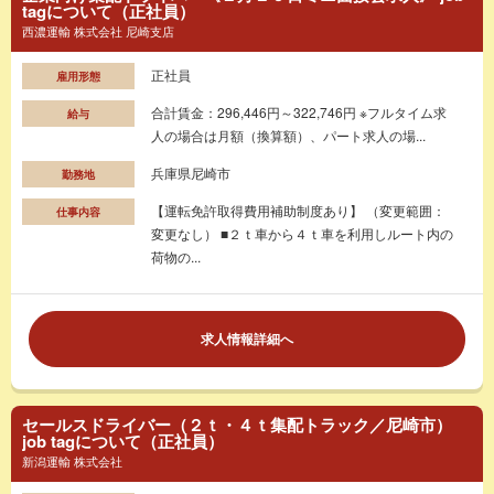
tagについて（正社員）
西濃運輸 株式会社 尼崎支店
正社員
雇用形態
合計賃金：296,446円～322,746円 ※フルタイム求
給与
人の場合は月額（換算額）、パート求人の場...
兵庫県尼崎市
勤務地
【運転免許取得費用補助制度あり】 （変更範囲：
仕事内容
変更なし） ■２ｔ車から４ｔ車を利用しルート内の
荷物の...
求人情報詳細へ
セールスドライバー（２ｔ・４ｔ集配トラック／尼崎市）
job tagについて（正社員）
新潟運輸 株式会社