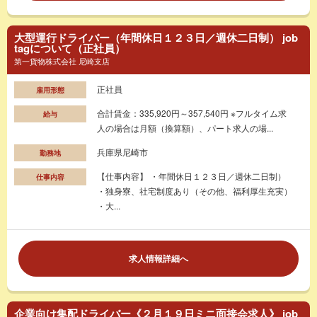
大型運行ドライバー（年間休日１２３日／週休二日制） job
tagについて（正社員）
第一貨物株式会社 尼崎支店
正社員
雇用形態
合計賃金：335,920円～357,540円 ※フルタイム求
給与
人の場合は月額（換算額）、パート求人の場...
兵庫県尼崎市
勤務地
【仕事内容】 ・年間休日１２３日／週休二日制）
仕事内容
・独身寮、社宅制度あり（その他、福利厚生充実）
・大...
求人情報詳細へ
企業向け集配ドライバー《２月１９日ミニ面接会求人》 job