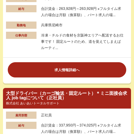
合計賃金：263,928円～263,928円 ※フルタイム求
給与
人の場合は月額（換算額）、パート求人の場...
兵庫県尼崎市
勤務地
冷凍・チルドの食材を京阪神エリアへ配送するお仕
仕事内容
事です！ 固定ルートのため、道を覚えてしまえば
ルーティ...
求人情報詳細へ
大型ドライバー（カーゴ輸送・固定ルート）＊ミニ面接会求
人 job tagについて（正社員）
株式会社 あいあいトータルサポート
正社員
雇用形態
合計賃金：337,950円～374,025円 ※フルタイム求
給与
人の場合は月額（換算額）、パート求人の場...