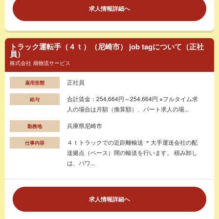
求人情報詳細へ
トラック運転手（４ｔ）（尼崎市） job tagについて（正社
員）
株式会社 扇物流サービス
正社員
雇用形態
合計賃金：254,664円～254,664円 ※フルタイム求
給与
人の場合は月額（換算額）、パート求人の場...
兵庫県尼崎市
勤務地
４ｔトラックでの近距離輸送 ＊大手運送会社の配
仕事内容
送拠点（ベース）間の輸送を行います。 積み卸し
は、パワ...
求人情報詳細へ