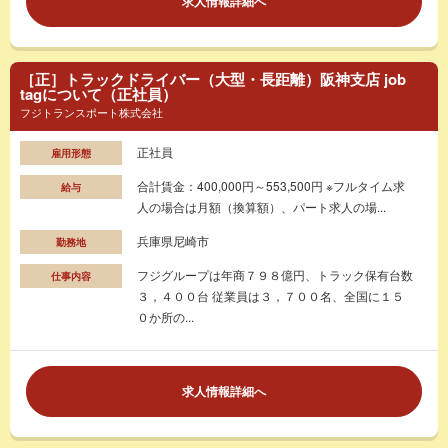
求人情報詳細へ
［正］トラックドライバー（大型・長距離）阪神支店 job
tagについて（正社員）
フジトランスポート株式会社
正社員
雇用形態
合計賃金：400,000円～553,500円 ※フルタイム求
給与
人の場合は月額（換算額）、パート求人の場...
兵庫県尼崎市
勤務地
フジグループは年商７９８億円、トラック保有台数
仕事内容
３，４００台 従業員は３，７００名、全国に１５
０か所の...
求人情報詳細へ