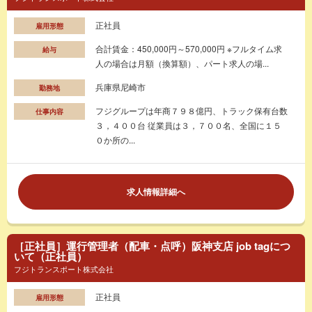
正社員
雇用形態
合計賃金：450,000円～570,000円 ※フルタイム求
給与
人の場合は月額（換算額）、パート求人の場...
兵庫県尼崎市
勤務地
フジグループは年商７９８億円、トラック保有台数
仕事内容
３，４００台 従業員は３，７００名、全国に１５
０か所の...
求人情報詳細へ
［正社員］運行管理者（配車・点呼）阪神支店 job tagにつ
いて（正社員）
フジトランスポート株式会社
正社員
雇用形態