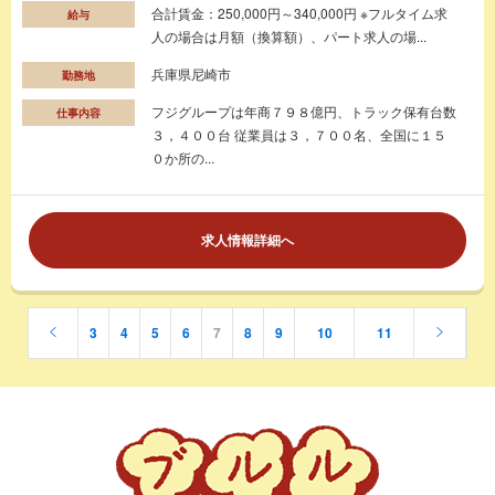
合計賃金：250,000円～340,000円 ※フルタイム求
給与
人の場合は月額（換算額）、パート求人の場...
兵庫県尼崎市
勤務地
フジグループは年商７９８億円、トラック保有台数
仕事内容
３，４００台 従業員は３，７００名、全国に１５
０か所の...
求人情報詳細へ
3
4
5
6
7
8
9
10
11