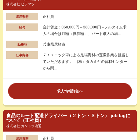
株式会社 ヒラマツ
正社員
雇用形態
合計賃金：360,000円～380,000円 ※フルタイム求
給与
人の場合は月額（換算額）、パート求人の場...
兵庫県尼崎市
勤務地
７ｔユニック車による足場資材の運搬作業を担当し
仕事内容
ていただきます 。 （株）タカミヤの資材センター
から関...
求人情報詳細へ
食品のルート配送ドライバー（２トン・３トン） job tagに
ついて（正社員）
株式会社 カントウ流通
正社員
雇用形態