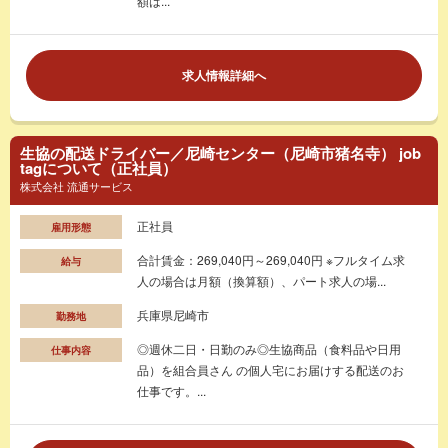
額は...
求人情報詳細へ
生協の配送ドライバー／尼崎センター（尼崎市猪名寺） job
tagについて（正社員）
株式会社 流通サービス
正社員
雇用形態
合計賃金：269,040円～269,040円 ※フルタイム求
給与
人の場合は月額（換算額）、パート求人の場...
兵庫県尼崎市
勤務地
◎週休二日・日勤のみ◎生協商品（食料品や日用
仕事内容
品）を組合員さん の個人宅にお届けする配送のお
仕事です。...