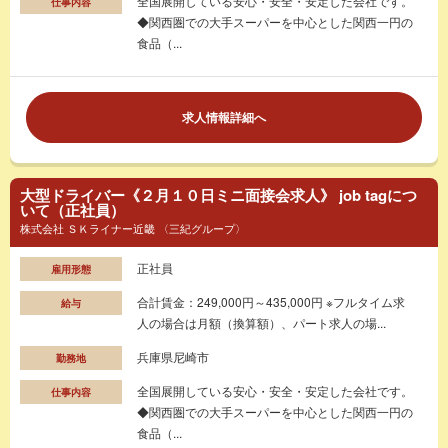
全国展開している安心・安全・安定した会社です。
仕事内容
◆関西圏での大手スーパーを中心とした関西一円の
食品（...
求人情報詳細へ
大型ドライバー《２月１０日ミニ面接会求人》 job tagにつ
いて（正社員）
株式会社 ＳＫライナー近畿 〈三紀グループ〉
正社員
雇用形態
合計賃金：249,000円～435,000円 ※フルタイム求
給与
人の場合は月額（換算額）、パート求人の場...
兵庫県尼崎市
勤務地
全国展開している安心・安全・安定した会社です。
仕事内容
◆関西圏での大手スーパーを中心とした関西一円の
食品（...