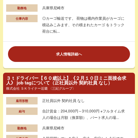
兵庫県尼崎市
勤務地
◎カーゴ輸送です。 荷物は構内作業員がカーゴに
仕事内容
積込みこみます、その積まれたカーゴ をトラック
荷台に転...
求人情報詳細へ
３ｔドライバー【６０歳以上】《２月１０日ミニ面接会求
人》 job tagについて（正社員以外 契約社員 なし）
株式会社 ＳＫライナー近畿 〈三紀グループ〉
正社員以外 契約社員 なし
雇用形態
合計賃金：204,000円～310,000円 ※フルタイム求
給与
人の場合は月額（換算額）、パート求人の場...
兵庫県尼崎市
勤務地