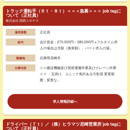
トラック運転手（６ｔ・８ｔ）＜＜＜急募＞＞＞ job tagに
ついて（正社員）
株式会社 関西スギヤマ
正社員
雇用形態
合計賃金：270,000円～380,000円 ※フルタイム求
給与
人の場合は月額（換算額）、パート求人の場...
兵庫県尼崎市
勤務地
☆☆建設機械及び資材運搬作業及びクレーン作業
仕事内容
☆☆ ・玉掛け、ユニック免許ある方歓迎 変更範
囲：変更な...
求人情報詳細へ
ドライバー（７ｔ）／（株）ヒラマツ尼崎営業所 job tagに
ついて（正社員）