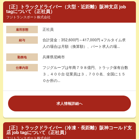
［正］トラックドライバー（大型・近距離）阪神支店 job
tagについて（正社員）
フジトランスポート株式会社
正社員
雇用形態
合計賃金：352,600円～417,000円 ※フルタイム求
給与
人の場合は月額（換算額）、パート求人の場...
兵庫県尼崎市
勤務地
フジグループは年商７９８億円、トラック保有台数
仕事内容
３，４００台 従業員は３，７００名、全国に１５
０か所の...
求人情報詳細へ
［正］トラックドライバー（冷凍・長距離）阪神コールド支
店 job tagについて（正社員）
フジトランスポート株式会社