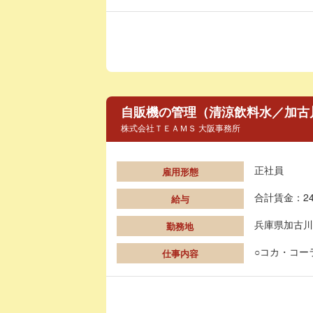
自販機の管理（清涼飲料水／加古
株式会社ＴＥＡＭＳ 大阪事務所
正社員
雇用形態
合計賃金：24
給与
兵庫県加古川
勤務地
○コカ・コー
仕事内容