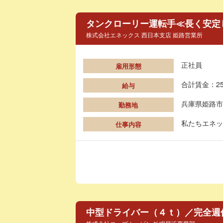
タンクローリー運転手≪長く安定
株式会社エネックス 西日本支店 姫路営業所
正社員
雇用形態
合計賃金：25
給与
兵庫県姫路市
勤務地
私たちエネッ
仕事内容
中型ドライバー（４ｔ）／完全週