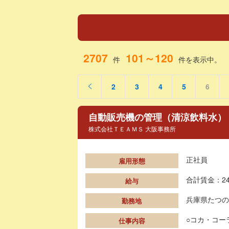
2707
101～120
件
件を表示中。
2
3
4
5
6
自動販売機の管理（清涼飲料水）
株式会社ＴＥＡＭＳ 大阪事務所
正社員
雇用形態
合計賃金：24
給与
兵庫県たつの
勤務地
○コカ・コー
仕事内容