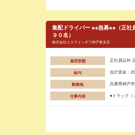
集配ドライバー ※※急募※※（正
９０名）
株式会社エスラインギフ神戸東支店
正社員以外 
雇用形態
合計賃金：20
給与
兵庫県神戸市
勤務地
●トラック（
仕事内容