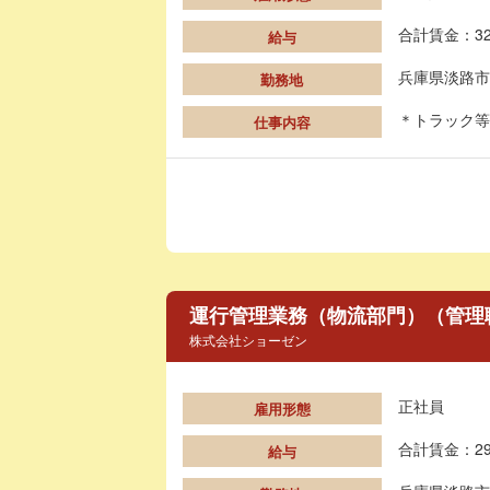
合計賃金：32
給与
兵庫県淡路市
勤務地
＊トラック等
仕事内容
運行管理業務（物流部門）（管理
株式会社ショーゼン
正社員
雇用形態
合計賃金：29
給与