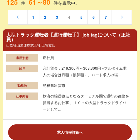
125
61～80
件
件を表示中。
1
2
3
4
5
6
7
大型トラック運転者【運行運転手】 job tagについて（正社
員）
山陰福山通運株式会社 出雲支店
正社員
雇用形態
合計賃金：219,300円～308,300円 ※フルタイム求
給与
人の場合は月額（換算額）、パート求人の場...
島根県出雲市
勤務地
物流の輸送拠点となるターミナル間で運行の往復を
仕事内容
担当するお仕事 。１０ｔの大型トラックドライバ
ーとして...
求人情報詳細へ