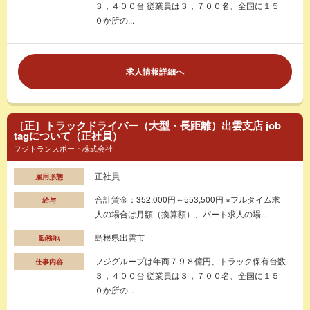
３，４００台 従業員は３，７００名、全国に１５
０か所の...
求人情報詳細へ
［正］トラックドライバー（大型・長距離）出雲支店 job
tagについて（正社員）
フジトランスポート株式会社
正社員
雇用形態
合計賃金：352,000円～553,500円 ※フルタイム求
給与
人の場合は月額（換算額）、パート求人の場...
島根県出雲市
勤務地
フジグループは年商７９８億円、トラック保有台数
仕事内容
３，４００台 従業員は３，７００名、全国に１５
０か所の...