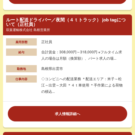
ルート配送ドライバー／夜間（４ｔトラック） job tagにつ
いて（正社員）
双葉運輸株式会社 島根営業所
正社員
雇用形態
合計賃金：308,000円～318,000円 ※フルタイム求
給与
人の場合は月額（換算額）、パート求人の場...
島根県出雲市
勤務地
◇コンビニへの配送業務 ＊配送エリア：米子～松
仕事内容
江～出雲～大田 ＊４ｔ車使用 ＊手作業による荷物
の積込...
求人情報詳細へ