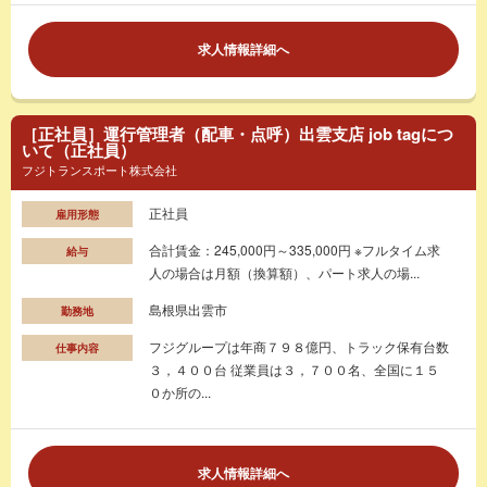
求人情報詳細へ
［正社員］運行管理者（配車・点呼）出雲支店 job tagにつ
いて（正社員）
フジトランスポート株式会社
正社員
雇用形態
合計賃金：245,000円～335,000円 ※フルタイム求
給与
人の場合は月額（換算額）、パート求人の場...
島根県出雲市
勤務地
フジグループは年商７９８億円、トラック保有台数
仕事内容
３，４００台 従業員は３，７００名、全国に１５
０か所の...
求人情報詳細へ