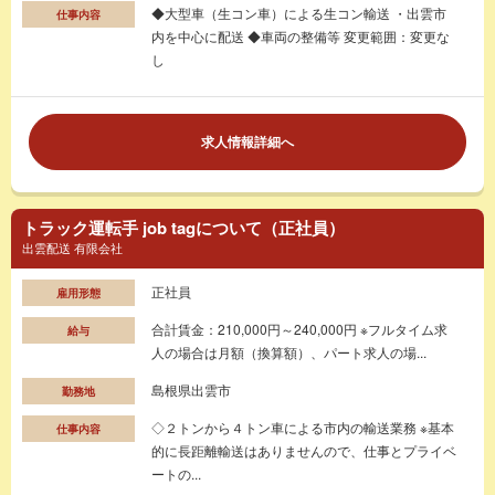
◆大型車（生コン車）による生コン輸送 ・出雲市
仕事内容
内を中心に配送 ◆車両の整備等 変更範囲：変更な
し
求人情報詳細へ
トラック運転手 job tagについて（正社員）
出雲配送 有限会社
正社員
雇用形態
合計賃金：210,000円～240,000円 ※フルタイム求
給与
人の場合は月額（換算額）、パート求人の場...
島根県出雲市
勤務地
◇２トンから４トン車による市内の輸送業務 ※基本
仕事内容
的に長距離輸送はありませんので、仕事とプライベ
ートの...