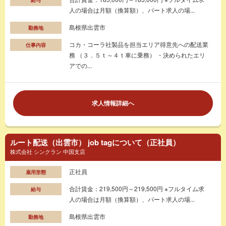
人の場合は月額（換算額）、パート求人の場...
島根県出雲市
勤務地
コカ・コーラ社製品を担当エリア得意先への配送業
仕事内容
務 （３．５ｔ～４ｔ車に乗務） ・決められたエリ
アでの...
求人情報詳細へ
ルート配送（出雲市） job tagについて（正社員）
株式会社 シンクラン 中国支店
正社員
雇用形態
合計賃金：219,500円～219,500円 ※フルタイム求
給与
人の場合は月額（換算額）、パート求人の場...
島根県出雲市
勤務地