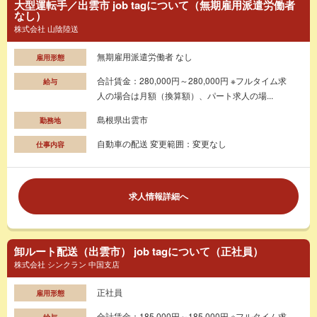
大型運転手／出雲市 job tagについて（無期雇用派遣労働者
なし）
株式会社 山陰陸送
無期雇用派遣労働者 なし
雇用形態
合計賃金：280,000円～280,000円 ※フルタイム求
給与
人の場合は月額（換算額）、パート求人の場...
島根県出雲市
勤務地
自動車の配送 変更範囲：変更なし
仕事内容
求人情報詳細へ
卸ルート配送（出雲市） job tagについて（正社員）
株式会社 シンクラン 中国支店
正社員
雇用形態
合計賃金：185,000円～185,000円 ※フルタイム求
給与