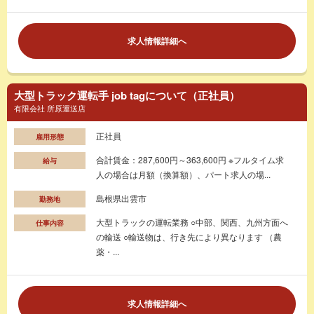
求人情報詳細へ
大型トラック運転手 job tagについて（正社員）
有限会社 所原運送店
正社員
雇用形態
合計賃金：287,600円～363,600円 ※フルタイム求
給与
人の場合は月額（換算額）、パート求人の場...
島根県出雲市
勤務地
大型トラックの運転業務 ○中部、関西、九州方面へ
仕事内容
の輸送 ○輸送物は、行き先により異なります （農
薬・...
求人情報詳細へ