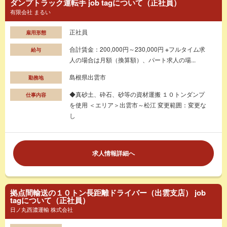
ダンプトラック運転手 job tagについて（正社員）
有限会社 まるい
正社員
雇用形態
合計賃金：200,000円～230,000円 ※フルタイム求
給与
人の場合は月額（換算額）、パート求人の場...
島根県出雲市
勤務地
◆真砂土、砕石、砂等の資材運搬 １０トンダンプ
仕事内容
を使用 ＜エリア＞出雲市～松江 変更範囲：変更な
し
求人情報詳細へ
拠点間輸送の１０トン長距離ドライバー（出雲支店） job
tagについて（正社員）
日ノ丸西濃運輸 株式会社