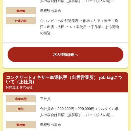
人の場合は月額（換算額）、パート求人の場...
島根県出雲市
勤務地
◇コンビニへの配送業務 ＊配送エリア：米子～松
仕事内容
江～出雲～大田 ＊４ｔ車使用 ＊手作業による荷物
の積込...
求人情報詳細へ
コンクリートミキサー車運転手（出雲営業所） job tagにつ
いて（正社員）
狩野運送 株式会社
正社員
雇用形態
合計賃金：200,000円～220,000円 ※フルタイム求
給与
人の場合は月額（換算額）、パート求人の場...
島根県出雲市
勤務地