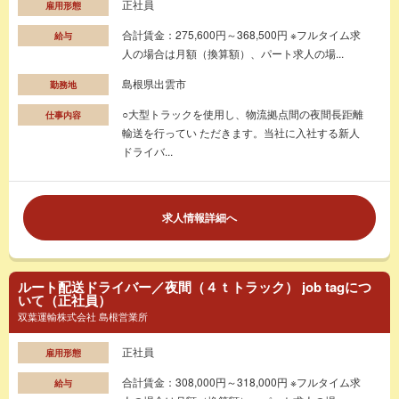
正社員
雇用形態
合計賃金：275,600円～368,500円 ※フルタイム求
給与
人の場合は月額（換算額）、パート求人の場...
島根県出雲市
勤務地
○大型トラックを使用し、物流拠点間の夜間長距離
仕事内容
輸送を行ってい ただきます。当社に入社する新人
ドライバ...
求人情報詳細へ
ルート配送ドライバー／夜間（４ｔトラック） job tagにつ
いて（正社員）
双葉運輸株式会社 島根営業所
正社員
雇用形態
合計賃金：308,000円～318,000円 ※フルタイム求
給与