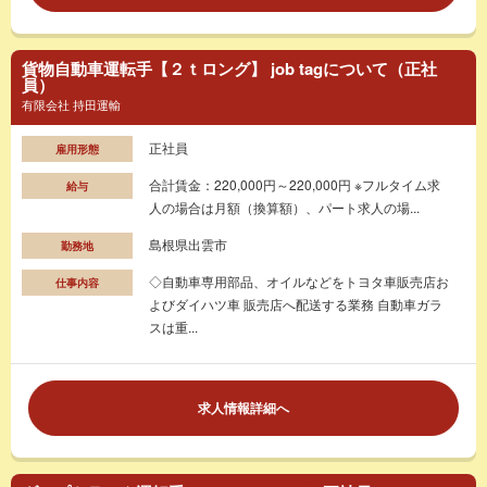
貨物自動車運転手【２ｔロング】 job tagについて（正社
員）
有限会社 持田運輸
正社員
雇用形態
合計賃金：220,000円～220,000円 ※フルタイム求
給与
人の場合は月額（換算額）、パート求人の場...
島根県出雲市
勤務地
◇自動車専用部品、オイルなどをトヨタ車販売店お
仕事内容
よびダイハツ車 販売店へ配送する業務 自動車ガラ
スは重...
求人情報詳細へ