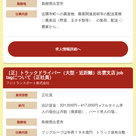
島根県出雲市
勤務地
近隣市町への農産物、農業関連資材等の配送業務
仕事内容
◇農産品（野菜、玉ネギ類等）、の集荷、配送 ◇
農家から...
求人情報詳細へ
［正］トラックドライバー（大型・近距離）出雲支店 job
tagについて（正社員）
フジトランスポート株式会社
正社員
雇用形態
合計賃金：331,000円～417,000円 ※フルタイム求
給与
人の場合は月額（換算額）、パート求人の場...
島根県出雲市
勤務地
フジグループは年商７９８億円、トラック保有台数
仕事内容