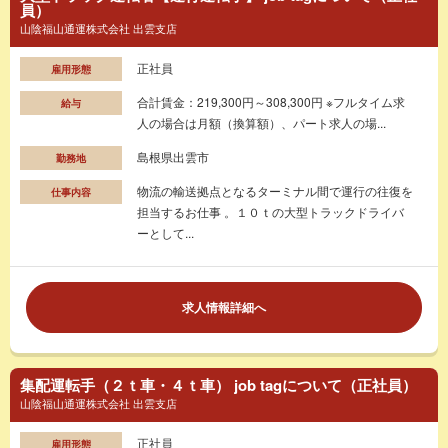
員）
山陰福山通運株式会社 出雲支店
正社員
雇用形態
合計賃金：219,300円～308,300円 ※フルタイム求
給与
人の場合は月額（換算額）、パート求人の場...
島根県出雲市
勤務地
物流の輸送拠点となるターミナル間で運行の往復を
仕事内容
担当するお仕事 。１０ｔの大型トラックドライバ
ーとして...
求人情報詳細へ
集配運転手（２ｔ車・４ｔ車） job tagについて（正社員）
山陰福山通運株式会社 出雲支店
正社員
雇用形態