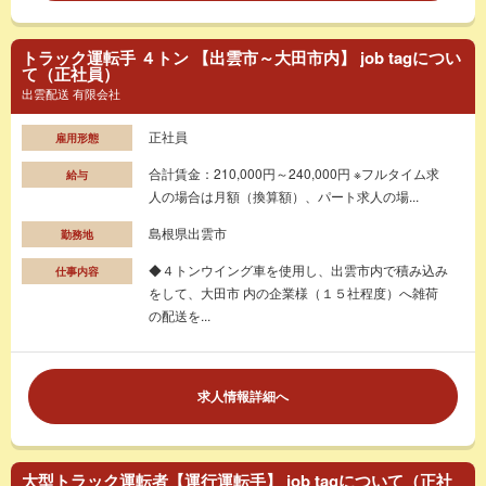
トラック運転手 ４トン 【出雲市～大田市内】 job tagについ
て（正社員）
出雲配送 有限会社
正社員
雇用形態
合計賃金：210,000円～240,000円 ※フルタイム求
給与
人の場合は月額（換算額）、パート求人の場...
島根県出雲市
勤務地
◆４トンウイング車を使用し、出雲市内で積み込み
仕事内容
をして、大田市 内の企業様（１５社程度）へ雑荷
の配送を...
求人情報詳細へ
大型トラック運転者【運行運転手】 job tagについて（正社