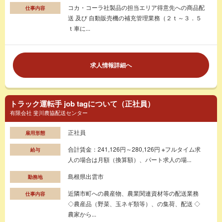
コカ・コーラ社製品の担当エリア得意先への商品配
仕事内容
送 及び 自動販売機の補充管理業務（２ｔ～３．５
ｔ車に...
求人情報詳細へ
トラック運転手 job tagについて（正社員）
有限会社 斐川農協配送センター
正社員
雇用形態
合計賃金：241,126円～280,126円 ※フルタイム求
給与
人の場合は月額（換算額）、パート求人の場...
島根県出雲市
勤務地
近隣市町への農産物、農業関連資材等の配送業務
仕事内容
◇農産品（野菜、玉ネギ類等）、の集荷、配送 ◇
農家から...