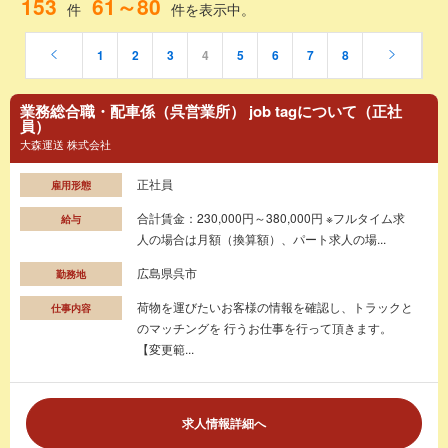
153
61～80
件
件を表示中。
1
2
3
4
5
6
7
8
業務総合職・配車係（呉営業所） job tagについて（正社
員）
大森運送 株式会社
正社員
雇用形態
合計賃金：230,000円～380,000円 ※フルタイム求
給与
人の場合は月額（換算額）、パート求人の場...
広島県呉市
勤務地
荷物を運びたいお客様の情報を確認し、トラックと
仕事内容
のマッチングを 行うお仕事を行って頂きます。
【変更範...
求人情報詳細へ