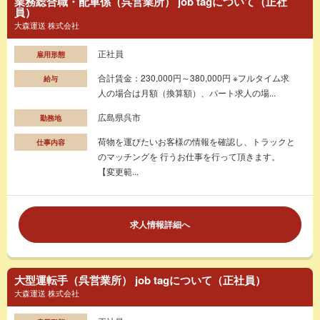
業務総合職・配車係（呉営業所） job tagについて（正社
員）
大森運送 株式会社
正社員
雇用形態
合計賃金：230,000円～380,000円 ※フルタイム求
給与
人の場合は月額（換算額）、パート求人の場...
広島県呉市
勤務地
荷物を運びたいお客様の情報を確認し、トラックと
仕事内容
のマッチングを 行うお仕事を行って頂きます。
【変更範...
求人情報詳細へ
大型運転手（呉営業所） job tagについて（正社員）
大森運送 株式会社