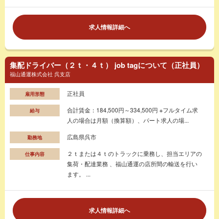
求人情報詳細へ
集配ドライバー（２ｔ・４ｔ） job tagについて（正社員）
福山通運株式会社 呉支店
正社員
雇用形態
合計賃金：184,500円～334,500円 ※フルタイム求
給与
人の場合は月額（換算額）、パート求人の場...
広島県呉市
勤務地
２ｔまたは４ｔのトラックに乗務し、担当エリアの
仕事内容
集荷・配達業務 、福山通運の店所間の輸送を行い
ます。 ...
求人情報詳細へ