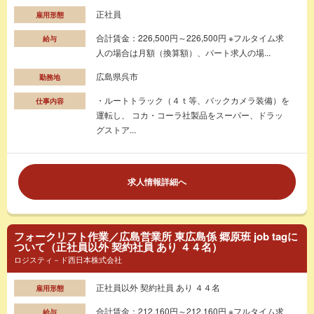
正社員
雇用形態
合計賃金：226,500円～226,500円 ※フルタイム求
給与
人の場合は月額（換算額）、パート求人の場...
広島県呉市
勤務地
・ルートトラック（４ｔ等、バックカメラ装備）を
仕事内容
運転し、 コカ・コーラ社製品をスーパー、ドラッ
グストア...
求人情報詳細へ
フォークリフト作業／広島営業所 東広島係 郷原班 job tagに
ついて（正社員以外 契約社員 あり ４４名）
ロジスティ－ド西日本株式会社
正社員以外 契約社員 あり ４４名
雇用形態
合計賃金：212,160円～212,160円 ※フルタイム求
給与