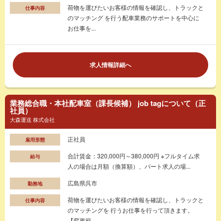
荷物を運びたいお客様の情報を確認し、トラックと
仕事内容
のマッチング を行う配車業務のサポートを中心に
お仕事を...
求人情報詳細へ
業務総合職・本社配車室（課長候補） job tagについて（正
社員）
大森運送 株式会社
正社員
雇用形態
合計賃金：320,000円～380,000円 ※フルタイム求
給与
人の場合は月額（換算額）、パート求人の場...
広島県呉市
勤務地
荷物を運びたいお客様の情報を確認し、トラックと
仕事内容
のマッチングを 行うお仕事を行って頂きます。
【変更範...