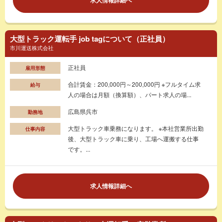
大型トラック運転手 job tagについて（正社員）
市川運送株式会社
正社員
雇用形態
合計賃金：200,000円～200,000円 ※フルタイム求
給与
人の場合は月額（換算額）、パート求人の場...
広島県呉市
勤務地
大型トラック車乗務になります。 ※本社営業所出勤
仕事内容
後、大型トラック車に乗り、工場へ運搬する仕事
です。...
求人情報詳細へ