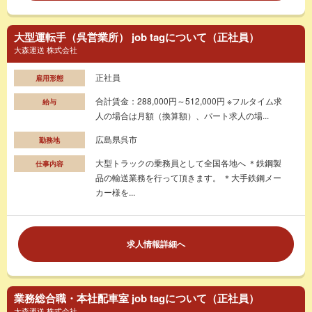
大型運転手（呉営業所） job tagについて（正社員）
大森運送 株式会社
正社員
雇用形態
合計賃金：288,000円～512,000円 ※フルタイム求
給与
人の場合は月額（換算額）、パート求人の場...
広島県呉市
勤務地
大型トラックの乗務員として全国各地へ ＊鉄鋼製
仕事内容
品の輸送業務を行って頂きます。 ＊大手鉄鋼メー
カー様を...
求人情報詳細へ
業務総合職・本社配車室 job tagについて（正社員）
大森運送 株式会社