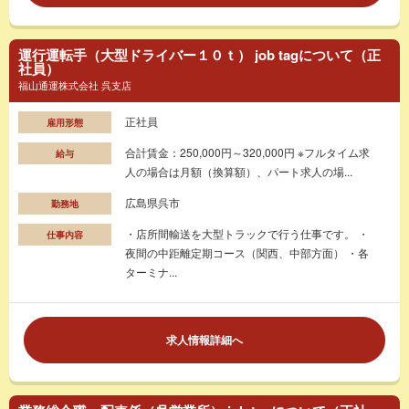
運行運転手（大型ドライバー１０ｔ） job tagについて（正
社員）
福山通運株式会社 呉支店
正社員
雇用形態
合計賃金：250,000円～320,000円 ※フルタイム求
給与
人の場合は月額（換算額）、パート求人の場...
広島県呉市
勤務地
・店所間輸送を大型トラックで行う仕事です。 ・
仕事内容
夜間の中距離定期コース（関西、中部方面） ・各
ターミナ...
求人情報詳細へ