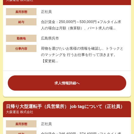
正社員
雇用形態
合計賃金：250,000円～530,000円 ※フルタイム求
給与
人の場合は月額（換算額）、パート求人の場...
広島県呉市
勤務地
荷物を運びたいお客様の情報を確認し、トラックと
仕事内容
のマッチングを 行うお仕事を行って頂きます。
【変更範...
求人情報詳細へ
日帰り大型運転手（呉営業所） job tagについて（正社員）
大森運送 株式会社
正社員
雇用形態
合計賃金：246,400円～374,400円 ※フルタイム求
給与