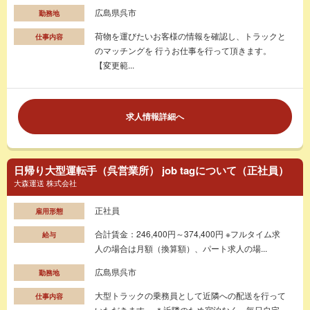
広島県呉市
勤務地
荷物を運びたいお客様の情報を確認し、トラックと
仕事内容
のマッチングを 行うお仕事を行って頂きます。
【変更範...
求人情報詳細へ
日帰り大型運転手（呉営業所） job tagについて（正社員）
大森運送 株式会社
正社員
雇用形態
合計賃金：246,400円～374,400円 ※フルタイム求
給与
人の場合は月額（換算額）、パート求人の場...
広島県呉市
勤務地
大型トラックの乗務員として近隣への配送を行って
仕事内容
いただきます。 ＊近隣のため宿泊なく、毎日自宅