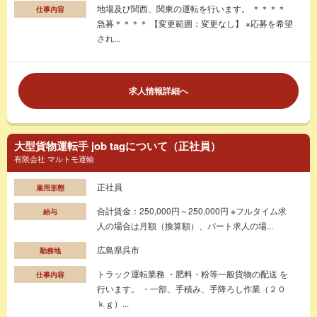
地場及び関西、関東の運転を行います。 ＊＊＊＊
仕事内容
急募＊＊＊＊ 【変更範囲：変更なし】 ※応募を希望
され...
求人情報詳細へ
大型貨物運転手 job tagについて（正社員）
有限会社 マルトモ運輸
正社員
雇用形態
合計賃金：250,000円～250,000円 ※フルタイム求
給与
人の場合は月額（換算額）、パート求人の場...
広島県呉市
勤務地
トラック運転業務 ・肥料・粉等一般貨物の配送 を
仕事内容
行います。 ・一部、手積み、手降ろし作業（２０
ｋｇ）...