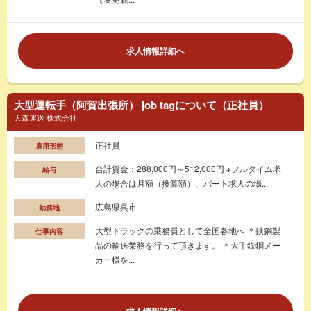
求人情報詳細へ
大型運転手（阿賀出張所） job tagについて（正社員）
大森運送 株式会社
正社員
雇用形態
合計賃金：288,000円～512,000円 ※フルタイム求
給与
人の場合は月額（換算額）、パート求人の場...
広島県呉市
勤務地
大型トラックの乗務員として全国各地へ ＊鉄鋼製
仕事内容
品の輸送業務を行って頂きます。 ＊大手鉄鋼メー
カー様を...
求人情報詳細へ