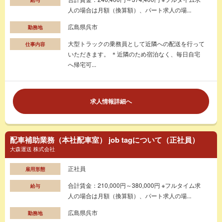
人の場合は月額（換算額）、パート求人の場...
広島県呉市
勤務地
大型トラックの乗務員として近隣への配送を行って
仕事内容
いただきます。 ＊近隣のため宿泊なく、毎日自宅
へ帰宅可...
求人情報詳細へ
配車補助業務（本社配車室） job tagについて（正社員）
大森運送 株式会社
正社員
雇用形態
合計賃金：210,000円～380,000円 ※フルタイム求
給与
人の場合は月額（換算額）、パート求人の場...
広島県呉市
勤務地