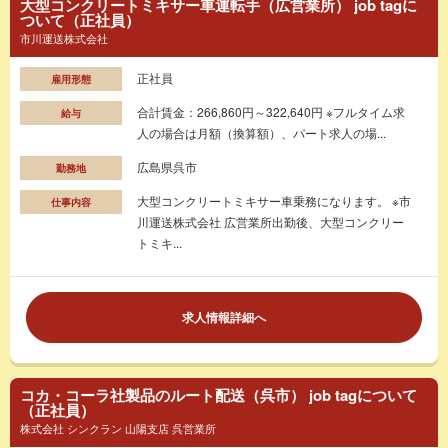
大型コンクリートミキサー車運転手（広営業所） job tagに
ついて（正社員）
市川運送株式会社
正社員
雇用形態
合計賃金：266,860円～322,640円 ※フルタイム求
給与
人の場合は月額（換算額）、パート求人の場...
広島県呉市
勤務地
大型コンクリートミキサー車乗務になります。 ※市
仕事内容
川運送株式会社 広営業所出勤後、大型コンクリー
トミキ...
求人情報詳細へ
コカ・コーラ社製品のルート配送（呉市） job tagについて
（正社員）
株式会社 シンクラン 山陽支店 呉営業所