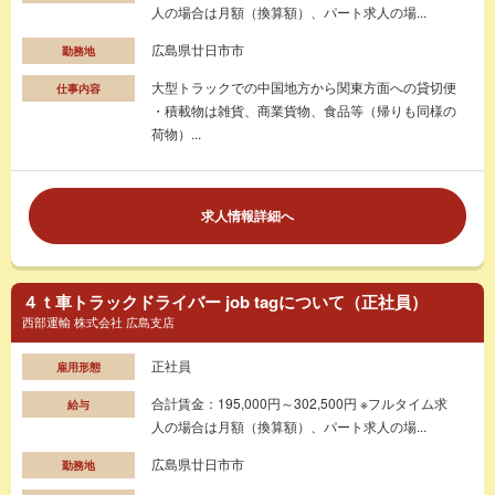
人の場合は月額（換算額）、パート求人の場...
広島県廿日市市
勤務地
大型トラックでの中国地方から関東方面への貸切便
仕事内容
・積載物は雑貨、商業貨物、食品等（帰りも同様の
荷物）...
求人情報詳細へ
４ｔ車トラックドライバー job tagについて（正社員）
西部運輸 株式会社 広島支店
正社員
雇用形態
合計賃金：195,000円～302,500円 ※フルタイム求
給与
人の場合は月額（換算額）、パート求人の場...
広島県廿日市市
勤務地