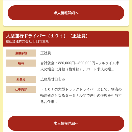
求人情報詳細へ
大型運行ドライバー（１０ｔ）（正社員）
福山通運株式会社 廿日市支店
正社員
雇用形態
合計賃金：220,000円～320,000円 ※フルタイム求
給与
人の場合は月額（換算額）、パート求人の場...
広島県廿日市市
勤務地
・１０ｔの大型トラックドライバーとして、物流の
仕事内容
輸送拠点となるターミナル間で運行の往復を担当す
るお仕事...
求人情報詳細へ