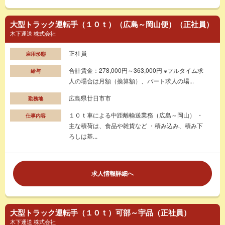
大型トラック運転手（１０ｔ）（広島～岡山便）（正社員）
木下運送 株式会社
正社員
雇用形態
合計賃金：278,000円～363,000円 ※フルタイム求
給与
人の場合は月額（換算額）、パート求人の場...
広島県廿日市市
勤務地
１０ｔ車による中距離輸送業務（広島～岡山） ・
仕事内容
主な積荷は、食品や雑貨など ・積み込み、積み下
ろしは基...
求人情報詳細へ
大型トラック運転手（１０ｔ）可部～宇品（正社員）
木下運送 株式会社