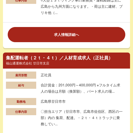
仕事内容
広島から九州方面になります。・荷は主に建材、ブ
リキ他（...
求人情報詳細へ
集配運転者（２ｔ・４ｔ）／人材育成求人（正社員）
福山通運株式会社 廿日市支店
正社員
雇用形態
合計賃金：201,000円～400,000円 ※フルタイム求
給与
人の場合は月額（換算額）、パート求人の場...
広島県廿日市市
勤務地
〇担当エリア（廿日市市、広島市佐伯区、西区の一
仕事内容
部）内の 集荷、配達。・２ｔ・４ｔトラックに乗
務してい...