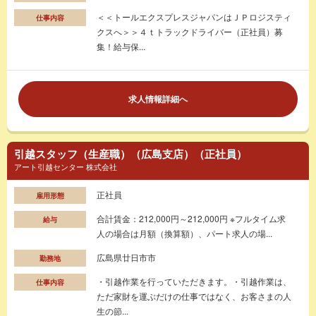
＜＜トールエクスプレスジャパンはＪＰロジスティ
仕事内容
クスへ＞＞４ｔトラックドライバー（正社員）募
集！給与保...
求人情報詳細へ
引越スタッフ（生産職）（広島支店）（正社員）
アート引越センター 株式会社
正社員
雇用形態
合計賃金：212,000円～212,000円 ※フルタイム求
給与
人の場合は月額（換算額）、パート求人の場...
広島県廿日市市
勤務地
・引越作業を行っていただきます。・引越作業は、
仕事内容
ただ家財を運ぶだけの仕事ではなく、お客さまの人
生の節...