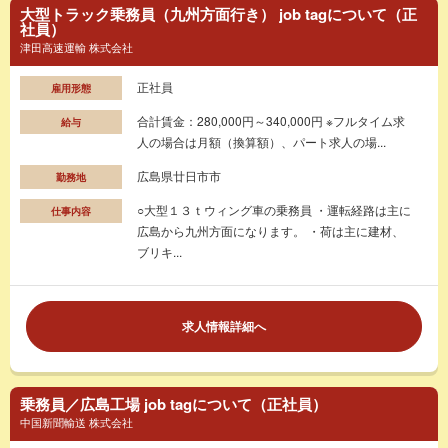
大型トラック乗務員（九州方面行き） job tagについて（正
社員）
津田高速運輸 株式会社
正社員
雇用形態
合計賃金：280,000円～340,000円 ※フルタイム求
給与
人の場合は月額（換算額）、パート求人の場...
広島県廿日市市
勤務地
○大型１３ｔウィング車の乗務員 ・運転経路は主に
仕事内容
広島から九州方面になります。 ・荷は主に建材、
ブリキ...
求人情報詳細へ
乗務員／広島工場 job tagについて（正社員）
中国新聞輸送 株式会社