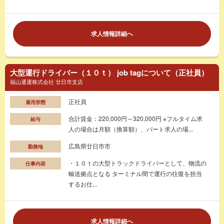
求人情報詳細へ
大型運行ドライバー（１０ｔ） job tagについて（正社員）
福山通運株式会社 廿日市支店
正社員
雇用形態
合計賃金：220,000円～320,000円 ※フルタイム求
給与
人の場合は月額（換算額）、パート求人の場...
広島県廿日市市
勤務地
・１０ｔの大型トラックドライバーとして、物流の
仕事内容
輸送拠点となる ターミナル間で運行の往復を担当
するお仕...
求人情報詳細へ