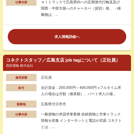
４ｔトラックで広島県内ヘの定期便代行輸送及び
仕事内容
関西・中部方面へのチャーター（貸切）便。 ・積
載物は、...
求人情報詳細へ
コネクトスタッフ／広島支店 job tagについて（正社員）
西部運輸 株式会社
正社員
雇用形態
合計賃金：250,000円～400,000円 ※フルタイム求
給与
人の場合は月額（換算額）、パート求人の場...
広島県廿日市市
勤務地
一般貨物の求貸求車業務 依頼貨物と空車トラック
仕事内容
情報を収集 インターネットと電話が武器 コネクト
とは、...