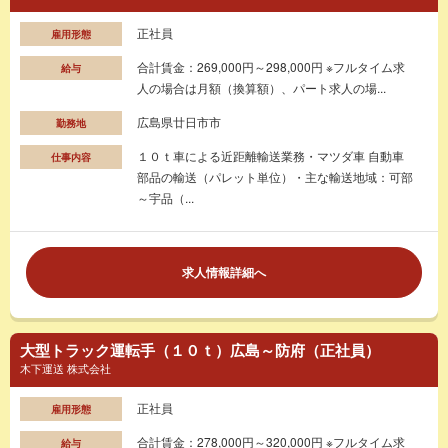
正社員
雇用形態
合計賃金：269,000円～298,000円 ※フルタイム求
給与
人の場合は月額（換算額）、パート求人の場...
広島県廿日市市
勤務地
１０ｔ車による近距離輸送業務・マツダ車 自動車
仕事内容
部品の輸送（パレット単位）・主な輸送地域：可部
～宇品（...
求人情報詳細へ
大型トラック運転手（１０ｔ）広島～防府（正社員）
木下運送 株式会社
正社員
雇用形態
合計賃金：278,000円～320,000円 ※フルタイム求
給与