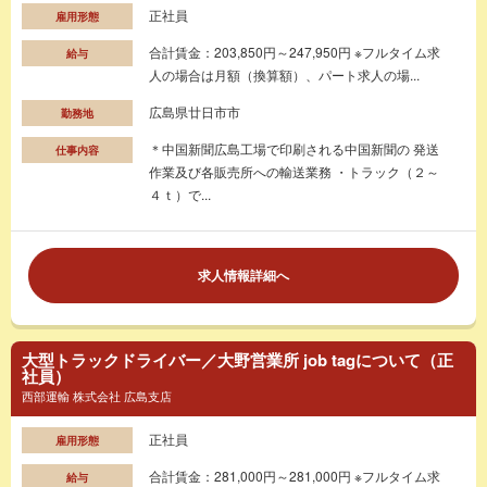
正社員
雇用形態
合計賃金：203,850円～247,950円 ※フルタイム求
給与
人の場合は月額（換算額）、パート求人の場...
広島県廿日市市
勤務地
＊中国新聞広島工場で印刷される中国新聞の 発送
仕事内容
作業及び各販売所への輸送業務 ・トラック（２～
４ｔ）で...
求人情報詳細へ
大型トラックドライバー／大野営業所 job tagについて（正
社員）
西部運輸 株式会社 広島支店
正社員
雇用形態
合計賃金：281,000円～281,000円 ※フルタイム求
給与