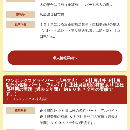
人の場合は月額（換算額）、パート求人の場...
広島県廿日市市
勤務地
１０ｔ車による近距離輸送業務・自動車部品の輸送
仕事内容
（パレット単位）・主な輸送地域：広島～防府（山
口県）※...
求人情報詳細へ
ワンボックスドライバー（広島支店）（正社員以外 正社員
以外の名称 パート・アルバイト 正社員登用の有無 あり 正社
員登用の実績（過去３年間） 約９０名 ＊全社の実績で
す。）
ＪＰロジスティクス 株式会社
正社員以外 正社員以外の名称 パート・アルバイト
雇用形態
正社員登用の有無 あり 正社員登用の実績（過去３
年間） 約９０名 ＊全社の実績です。