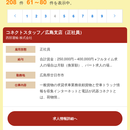
208
61～80
件
件を表示中。
1
2
3
4
5
6
7
8
9
コネクトスタッフ／広島支店（正社員）
西部運輸 株式会社
正社員
雇用形態
合計賃金：250,000円～400,000円 ※フルタイム求
給与
人の場合は月額（換算額）、パート求人の場...
広島県廿日市市
勤務地
一般貨物の求貸求車業務依頼貨物と空車トラック情
仕事内容
報を収集インターネットと電話が武器コネクトと
は、荷物情...
求人情報詳細へ