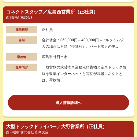
コネクトスタッフ／広島西営業所（正社員）
西部運輸 株式会社
正社員
雇用形態
合計賃金：250,000円～400,000円 ※フルタイム求
給与
人の場合は月額（換算額）、パート求人の場...
広島県廿日市市
勤務地
一般貨物の求貸求車業務依頼貨物と空車トラック情
仕事内容
報を収集インターネットと電話が武器コネクトと
は、荷物情...
求人情報詳細へ
大型トラックドライバー／大野営業所（正社員）
西部運輸 株式会社 広島支店