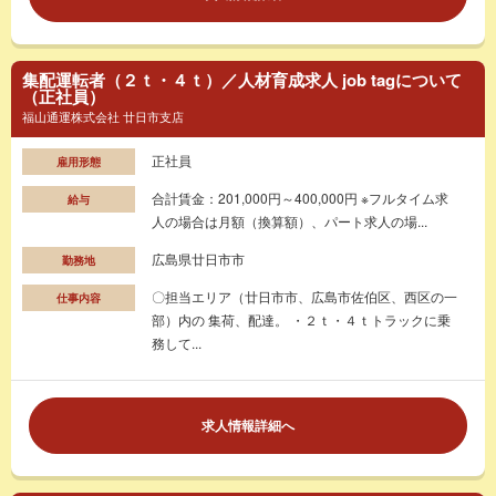
集配運転者（２ｔ・４ｔ）／人材育成求人 job tagについて
（正社員）
福山通運株式会社 廿日市支店
正社員
雇用形態
合計賃金：201,000円～400,000円 ※フルタイム求
給与
人の場合は月額（換算額）、パート求人の場...
広島県廿日市市
勤務地
〇担当エリア（廿日市市、広島市佐伯区、西区の一
仕事内容
部）内の 集荷、配達。 ・２ｔ・４ｔトラックに乗
務して...
求人情報詳細へ