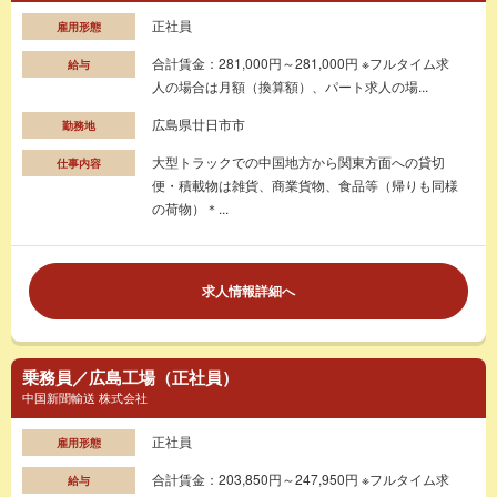
正社員
雇用形態
合計賃金：281,000円～281,000円 ※フルタイム求
給与
人の場合は月額（換算額）、パート求人の場...
広島県廿日市市
勤務地
大型トラックでの中国地方から関東方面への貸切
仕事内容
便・積載物は雑貨、商業貨物、食品等（帰りも同様
の荷物）＊...
求人情報詳細へ
乗務員／広島工場（正社員）
中国新聞輸送 株式会社
正社員
雇用形態
合計賃金：203,850円～247,950円 ※フルタイム求
給与