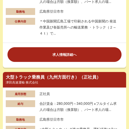
人の場合は月額（換算額）、パート求人の場...
広島県廿日市市
勤務地
＊中国新聞広島工場で印刷される中国新聞の 発送
仕事内容
作業及び各販売所への輸送業務 ・トラック（２～
４ｔ）で...
求人情報詳細へ
大型トラック乗務員（九州方面行き）（正社員）
津田高速運輸 株式会社
正社員
雇用形態
合計賃金：280,000円～340,000円 ※フルタイム求
給与
人の場合は月額（換算額）、パート求人の場...
広島県廿日市市
勤務地
○大型１３ｔウィング車の乗務員・運転経路は主に