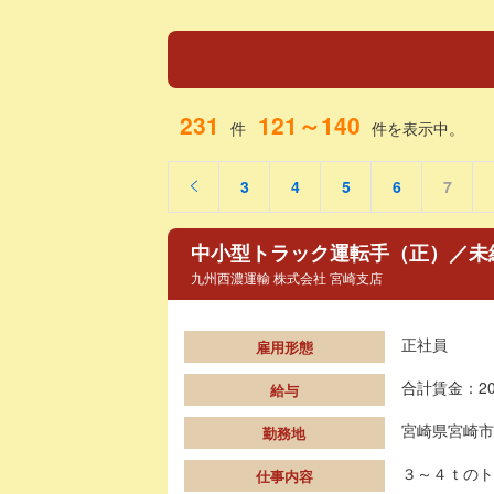
231
121～140
件
件を表示中。
3
4
5
6
7
中小型トラック運転手（正）／未経験
九州西濃運輸 株式会社 宮崎支店
正社員
雇用形態
合計賃金：20
給与
宮崎県宮崎市
勤務地
３～４ｔのト
仕事内容