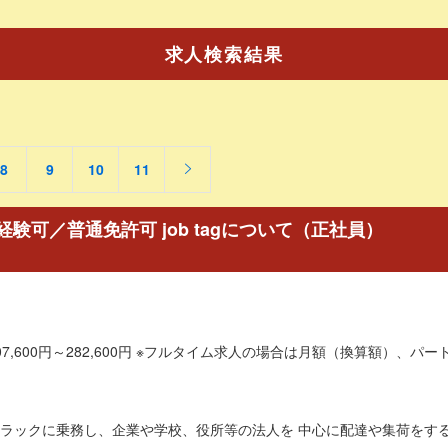
求人検索結果
8
9
10
11
可／普通免許可 job tagについて（正社員）
7,600円～282,600円 ※フルタイム求人の場合は月額（換算額）、パート
ラックに乗務し、企業や学校、役所等の法人を 中心に配達や集荷をするこ