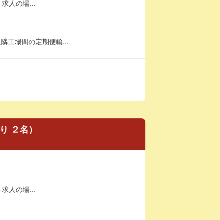
求人の場...
隣工場間の定期便輸...
り ２名）
求人の場...