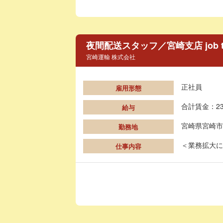
夜間配送スタッフ／宮崎支店 job
宮崎運輸 株式会社
正社員
雇用形態
合計賃金：23
給与
宮崎県宮崎市
勤務地
＜業務拡大に
仕事内容