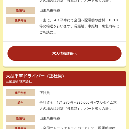
人の場合は月額（換算額）、パート求人の場...
山形県東根市
勤務地
・主に、４ｔ平車にて全国へ配電盤や建材、ＢＯＸ
仕事内容
等の輸送を行います。長距離、中距離、東北内等は
ご相談に...
求人情報詳細へ
大型平車ドライバー（正社員）
三星運輸 株式会社
正社員
雇用形態
合計賃金：171,975円～280,000円 ※フルタイム求
給与
人の場合は月額（換算額）、パート求人の場...
山形県東根市
勤務地
・全国にトラックドライバーとして、配電盤や建
仕事内容