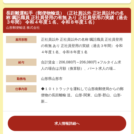
長距離運転手（郵便物輸送）（正社員以外 正社員以外の名
称 嘱託職員 正社員登用の有無 あり 正社員登用の実績（過去
３年間） 令和４年度１名、令和８年度１名）
山形郵便輸送 株式会社
正社員以外 正社員以外の名称 嘱託職員 正社員登用
雇用形態
の有無 あり 正社員登用の実績（過去３年間） 令和
４年度１名、令和８年度１名
合計賃金：206,080円～206,080円 ※フルタイム求
給与
人の場合は月額（換算額）、パート求人の場...
山形県山形市
勤務地
◆１０ｔトラックを運転して山形南郵便局からの郵
仕事内容
便物の長距離輸 送。 山形‐関東、山形‐郡山、山形‐
新...
求人情報詳細へ