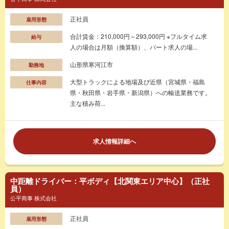
正社員
雇用形態
合計賃金：210,000円～293,000円 ※フルタイム求
給与
人の場合は月額（換算額）、パート求人の場...
山形県寒河江市
勤務地
大型トラックによる地場及び近県（宮城県・福島
仕事内容
県・秋田県・岩手県・新潟県）への輸送業務です。
主な積み荷...
求人情報詳細へ
中距離ドライバー：平ボディ【北関東エリア中心】（正社
員）
公平商事 株式会社
正社員
雇用形態