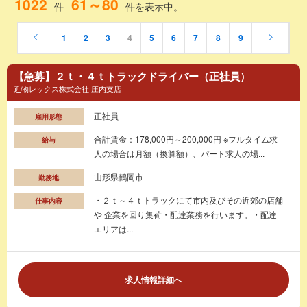
1022
61～80
件
件を表示中。
1
2
3
4
5
6
7
8
9
【急募】２ｔ・４ｔトラックドライバー（正社員）
近物レックス株式会社 庄内支店
正社員
雇用形態
合計賃金：178,000円～200,000円 ※フルタイム求
給与
人の場合は月額（換算額）、パート求人の場...
山形県鶴岡市
勤務地
・２ｔ～４ｔトラックにて市内及びその近郊の店舗
仕事内容
や 企業を回り集荷・配達業務を行います。・配達
エリアは...
求人情報詳細へ