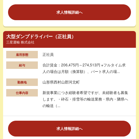
求人情報詳細へ
大型ダンプドライバー（正社員）
三星運輸 株式会社
正社員
雇用形態
合計賃金：206,475円～274,513円 ※フルタイム求
給与
人の場合は月額（換算額）、パート求人の場...
山形県西村山郡河北町
勤務地
新規事業につき経験者希望ですが、未経験者も募集
仕事内容
します。・砕石・排雪等の輸送業務・県内・隣県へ
の輸送（...
求人情報詳細へ