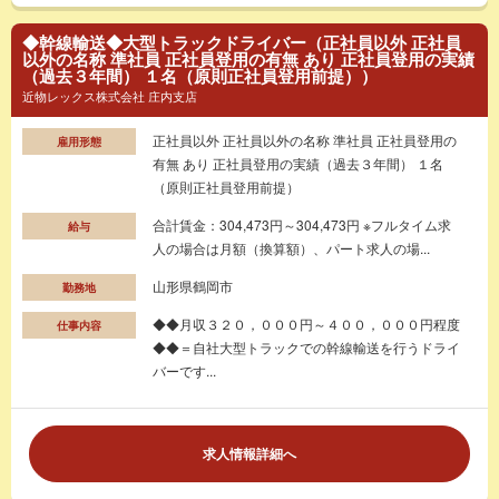
◆幹線輸送◆大型トラックドライバー（正社員以外 正社員
以外の名称 準社員 正社員登用の有無 あり 正社員登用の実績
（過去３年間） １名（原則正社員登用前提））
近物レックス株式会社 庄内支店
正社員以外 正社員以外の名称 準社員 正社員登用の
雇用形態
有無 あり 正社員登用の実績（過去３年間） １名
（原則正社員登用前提）
合計賃金：304,473円～304,473円 ※フルタイム求
給与
人の場合は月額（換算額）、パート求人の場...
山形県鶴岡市
勤務地
◆◆月収３２０，０００円～４００，０００円程度
仕事内容
◆◆＝自社大型トラックでの幹線輸送を行うドライ
バーです...
求人情報詳細へ