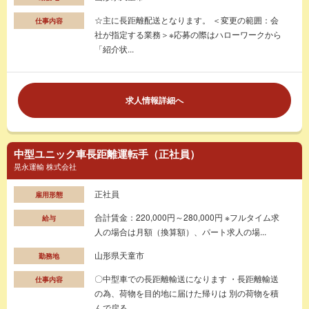
☆主に長距離配送となります。 ＜変更の範囲：会
仕事内容
社が指定する業務＞※応募の際はハローワークから
「紹介状...
求人情報詳細へ
中型ユニック車長距離運転手（正社員）
晃永運輸 株式会社
正社員
雇用形態
合計賃金：220,000円～280,000円 ※フルタイム求
給与
人の場合は月額（換算額）、パート求人の場...
山形県天童市
勤務地
〇中型車での長距離輸送になります ・長距離輸送
仕事内容
の為、荷物を目的地に届けた帰りは 別の荷物を積
んで戻る...