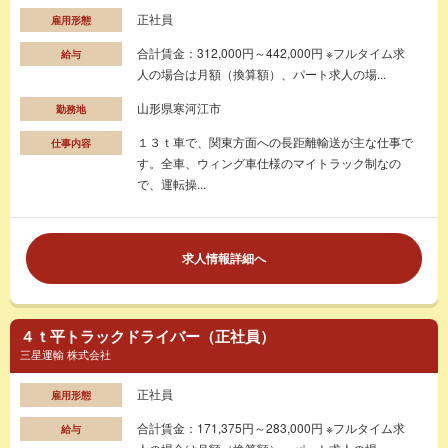
正社員
雇用形態
合計賃金：312,000円～442,000円 ※フルタイム求
給与
人の場合は月額（換算額）、パート求人の場...
山形県寒河江市
勤務地
１３ｔ車で、関東方面への長距離輸送が主な仕事で
仕事内容
す。全車、ウィング車仕様のマイトラック制なの
で、運転操...
求人情報詳細へ
４ｔ平トラックドライバー（正社員）
三星運輸 株式会社
正社員
雇用形態
合計賃金：171,375円～283,000円 ※フルタイム求
給与