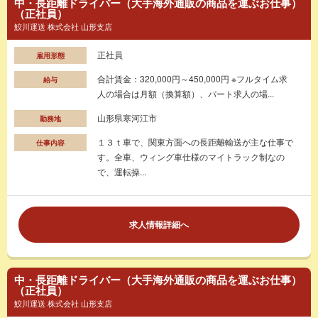
中・長距離ドライバー（大手海外通販の商品を運ぶお仕事）
（正社員）
鮫川運送 株式会社 山形支店
正社員
雇用形態
合計賃金：320,000円～450,000円 ※フルタイム求
給与
人の場合は月額（換算額）、パート求人の場...
山形県寒河江市
勤務地
１３ｔ車で、関東方面への長距離輸送が主な仕事で
仕事内容
す。全車、ウィング車仕様のマイトラック制なの
で、運転操...
求人情報詳細へ
中・長距離ドライバー（大手海外通販の商品を運ぶお仕事）
（正社員）
鮫川運送 株式会社 山形支店