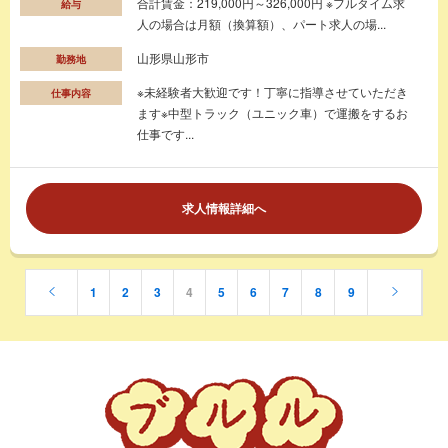
合計賃金：219,000円～326,000円 ※フルタイム求
給与
人の場合は月額（換算額）、パート求人の場...
山形県山形市
勤務地
※未経験者大歓迎です！丁寧に指導させていただき
仕事内容
ます※中型トラック（ユニック車）で運搬をするお
仕事です...
求人情報詳細へ
1
2
3
4
5
6
7
8
9