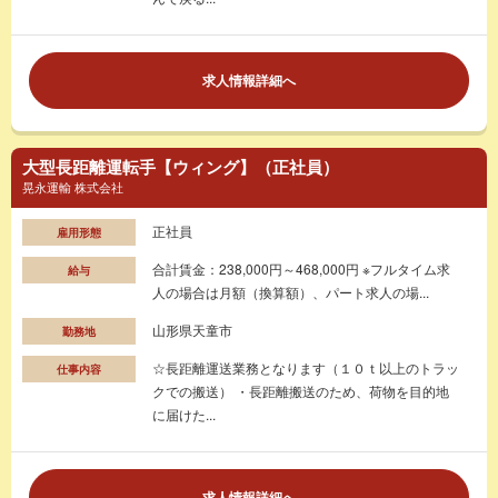
求人情報詳細へ
大型長距離運転手【ウィング】（正社員）
晃永運輸 株式会社
正社員
雇用形態
合計賃金：238,000円～468,000円 ※フルタイム求
給与
人の場合は月額（換算額）、パート求人の場...
山形県天童市
勤務地
☆長距離運送業務となります（１０ｔ以上のトラッ
仕事内容
クでの搬送） ・長距離搬送のため、荷物を目的地
に届けた...
求人情報詳細へ