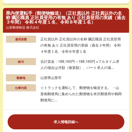
県内便運転手（郵便物輸送）（正社員以外 正社員以外の名
称 嘱託職員 正社員登用の有無 あり 正社員登用の実績（過去
３年間） 令和４年度１名、令和８年度１名）
山形郵便輸送 株式会社
正社員以外 正社員以外の名称 嘱託職員 正社員登用
雇用形態
の有無 あり 正社員登用の実績（過去３年間） 令和
４年度１名、令和８年度１名
合計賃金：188,160円～188,160円 ※フルタイム求
給与
人の場合は月額（換算額）、パート求人の場...
山形県山形市
勤務地
☆トラックを運転して、郵便物を輸送する。 ・山
仕事内容
形南郵便局に集められた郵便物を米沢郵便局や鶴岡
郵便局に...
求人情報詳細へ