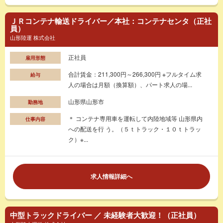
ＪＲコンテナ輸送ドライバー／本社：コンテナセンタ（正社
員）
山形陸運 株式会社
正社員
雇用形態
合計賃金：211,300円～266,300円 ※フルタイム求
給与
人の場合は月額（換算額）、パート求人の場...
山形県山形市
勤務地
＊ コンテナ専用車を運転して内陸地域等 山形県内
仕事内容
への配送を行 う。（５ｔトラック・１０ｔトラッ
ク）※...
求人情報詳細へ
中型トラックドライバー ／ 未経験者大歓迎！（正社員）