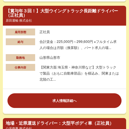
【賞与年３回！】大型ウイングトラック長距離ドライバー
（正社員）
原田運輸 株式会社
正社員
雇用形態
合計賃金：225,000円～299,600円 ※フルタイム求
給与
人の場合は月額（換算額）、パート求人の場...
山形県山形市
勤務地
【関東方面 埼玉県・神奈川県など】大型トラック
仕事内容
で製品（おもに自動車部品）を積込み、関東または
北陸の工...
求人情報詳細へ
地場・近県運送ドライバー：大型平ボディ車（正社員）
公平商事 株式会社