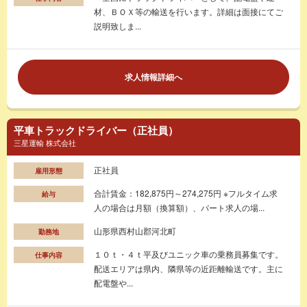
材、ＢＯＸ等の輸送を行います。詳細は面接にてご
説明致しま...
求人情報詳細へ
平車トラックドライバー（正社員）
三星運輸 株式会社
正社員
雇用形態
合計賃金：182,875円～274,275円 ※フルタイム求
給与
人の場合は月額（換算額）、パート求人の場...
山形県西村山郡河北町
勤務地
１０ｔ・４ｔ平及びユニック車の乗務員募集です。
仕事内容
配送エリアは県内、隣県等の近距離輸送です。主に
配電盤や...