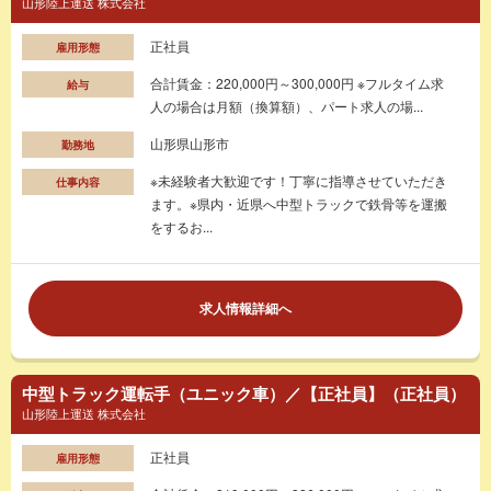
山形陸上運送 株式会社
正社員
雇用形態
合計賃金：220,000円～300,000円 ※フルタイム求
給与
人の場合は月額（換算額）、パート求人の場...
山形県山形市
勤務地
※未経験者大歓迎です！丁寧に指導させていただき
仕事内容
ます。※県内・近県へ中型トラックで鉄骨等を運搬
をするお...
求人情報詳細へ
中型トラック運転手（ユニック車）／【正社員】（正社員）
山形陸上運送 株式会社
正社員
雇用形態