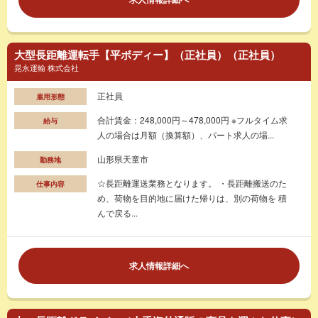
大型長距離運転手【平ボディー】（正社員）（正社員）
晃永運輸 株式会社
正社員
雇用形態
合計賃金：248,000円～478,000円 ※フルタイム求
給与
人の場合は月額（換算額）、パート求人の場...
山形県天童市
勤務地
☆長距離運送業務となります。 ・長距離搬送のた
仕事内容
め、荷物を目的地に届けた帰りは、別の荷物を 積
んで戻る...
求人情報詳細へ