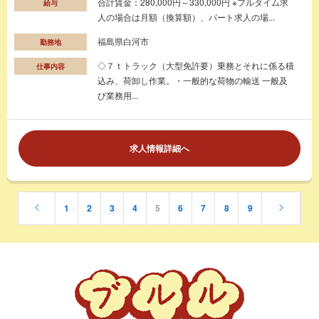
合計賃金：280,000円～330,000円 ※フルタイム求
給与
人の場合は月額（換算額）、パート求人の場...
福島県白河市
勤務地
◇７ｔトラック（大型免許要）乗務とそれに係る積
仕事内容
込み、荷卸し作業。・一般的な荷物の輸送 一般及
び業務用...
求人情報詳細へ
1
2
3
4
5
6
7
8
9