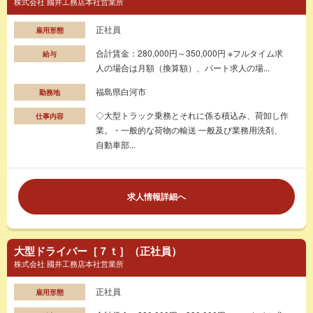
株式会社 國井工務店本社営業所
正社員
雇用形態
合計賃金：280,000円～350,000円 ※フルタイム求
給与
人の場合は月額（換算額）、パート求人の場...
福島県白河市
勤務地
◇大型トラック乗務とそれに係る積込み、荷卸し作
仕事内容
業。・一般的な荷物の輸送 一般及び業務用洗剤、
自動車部...
求人情報詳細へ
大型ドライバー［７ｔ］（正社員）
株式会社 國井工務店本社営業所
正社員
雇用形態