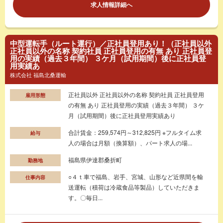
求人情報詳細へ
中型運転手（ルート運行）／正社員登用あり！（正社員以外
正社員以外の名称 契約社員 正社員登用の有無 あり 正社員登
用の実績（過去３年間） ３ケ月（試用期間）後に正社員登
用実績あ
株式会社 福島北桑運輸
正社員以外 正社員以外の名称 契約社員 正社員登用
雇用形態
の有無 あり 正社員登用の実績（過去３年間） ３ケ
月（試用期間）後に正社員登用実績あり
合計賃金：259,574円～312,825円 ※フルタイム求
給与
人の場合は月額（換算額）、パート求人の場...
福島県伊達郡桑折町
勤務地
○４ｔ車で福島、岩手、宮城、山形など近県間を輸
仕事内容
送運転（積荷は冷蔵食品等製品）していただきま
す。〇毎日...