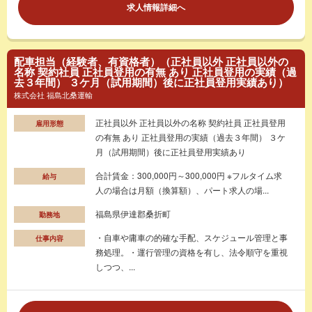
求人情報詳細へ
配車担当（経験者、有資格者）（正社員以外 正社員以外の
名称 契約社員 正社員登用の有無 あり 正社員登用の実績（過
去３年間） ３ケ月（試用期間）後に正社員登用実績あり）
株式会社 福島北桑運輸
正社員以外 正社員以外の名称 契約社員 正社員登用
雇用形態
の有無 あり 正社員登用の実績（過去３年間） ３ケ
月（試用期間）後に正社員登用実績あり
合計賃金：300,000円～300,000円 ※フルタイム求
給与
人の場合は月額（換算額）、パート求人の場...
福島県伊達郡桑折町
勤務地
・自車や庸車の的確な手配、スケジュール管理と事
仕事内容
務処理。・運行管理の資格を有し、法令順守を重視
しつつ、...