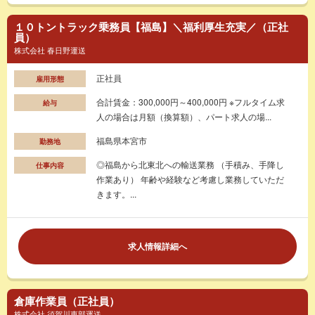
１０トントラック乗務員【福島】＼福利厚生充実／（正社
員）
株式会社 春日野運送
正社員
雇用形態
合計賃金：300,000円～400,000円 ※フルタイム求
給与
人の場合は月額（換算額）、パート求人の場...
福島県本宮市
勤務地
◎福島から北東北への輸送業務 （手積み、手降し
仕事内容
作業あり） 年齢や経験など考慮し業務していただ
きます。...
求人情報詳細へ
倉庫作業員（正社員）
株式会社 須賀川東部運送