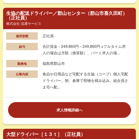
生協の配送ドライバー／郡山センター（郡山市喜久田町）
（正社員）
株式会社 流通サービス
正社員
雇用形態
合計賃金：249,860円～249,860円 ※フルタイム求
給与
人の場合は月額（換算額）、パート求人の場...
福島県郡山市
勤務地
食品や日用品など宅配する生協（コープ）個人宅配
仕事内容
ドライバー。朝、倉庫で荷物を積み込み、組合員さ
ま宅へ配...
求人情報詳細へ
大型ドライバー［１３ｔ］（正社員）