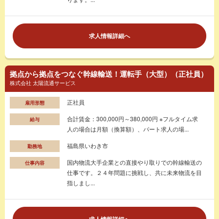
求人情報詳細へ
拠点から拠点をつなぐ幹線輸送！運転手（大型）（正社員）
株式会社 太陽流通サービス
正社員
雇用形態
合計賃金：300,000円～380,000円 ※フルタイム求
給与
人の場合は月額（換算額）、パート求人の場...
福島県いわき市
勤務地
国内物流大手企業との直接やり取りでの幹線輸送の
仕事内容
仕事です。２４年問題に挑戦し、共に未来物流を目
指しまし...
求人情報詳細へ