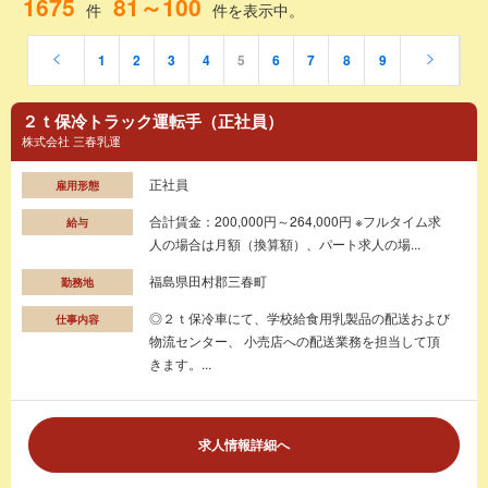
1675
81～100
件
件を表示中。
1
2
3
4
5
6
7
8
9
２ｔ保冷トラック運転手（正社員）
株式会社 三春乳運
正社員
雇用形態
合計賃金：200,000円～264,000円 ※フルタイム求
給与
人の場合は月額（換算額）、パート求人の場...
福島県田村郡三春町
勤務地
◎２ｔ保冷車にて、学校給食用乳製品の配送および
仕事内容
物流センター、 小売店への配送業務を担当して頂
きます。...
求人情報詳細へ