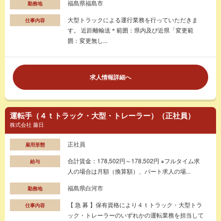
福島県福島市
勤務地
大型トラックによる運行業務を行っていただきま
仕事内容
す。 近距離輸送＊範囲：県内及び近県「変更範
囲：変更無し...
求人情報詳細へ
運転手（４ｔトラック・大型・トレーラー）（正社員）
株式会社 藤日
正社員
雇用形態
合計賃金：178,502円～178,502円 ※フルタイム求
給与
人の場合は月額（換算額）、パート求人の場...
福島県白河市
勤務地
【 急 募 】保有資格により４ｔトラック・大型トラ
仕事内容
ック・トレーラーのいずれかの運転業務を担当して