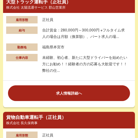
大型トラック運転手（正社員）
株式会社 太陽流通サービス 郡山営業所
正社員
雇用形態
合計賃金：280,000円～300,000円 ※フルタイム求
給与
人の場合は月額（換算額）、パート求人の場...
福島県本宮市
勤務地
未経験、初心者、新たに大型ドライバーを始めたい
仕事内容
方にお勧め！！経験者の方の応募も大歓迎です！！
弊社の仕...
求人情報詳細へ
貨物自動車運転手（正社員）
株式会社 長久保商事
正社員
雇用形態