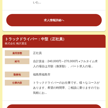
いた...
求人情報詳細へ
トラックドライバー：中型（正社員）
株式会社 梅沢運送
正社員
雇用形態
合計賃金：240,000円～270,000円 ※フルタイム求
給与
人の場合は月額（換算額）、パート求人の場...
福島県福島市
勤務地
トラックドライバーのお仕事です。様々なコースが
仕事内容
あります、希望の時間帯、ご相談に乗りますのでお
気軽にお...