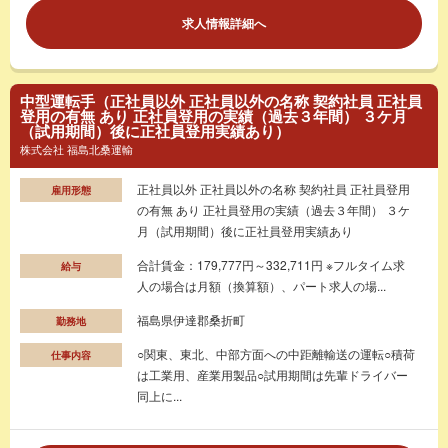
求人情報詳細へ
中型運転手（正社員以外 正社員以外の名称 契約社員 正社員
登用の有無 あり 正社員登用の実績（過去３年間） ３ケ月
（試用期間）後に正社員登用実績あり）
株式会社 福島北桑運輸
正社員以外 正社員以外の名称 契約社員 正社員登用
雇用形態
の有無 あり 正社員登用の実績（過去３年間） ３ケ
月（試用期間）後に正社員登用実績あり
合計賃金：179,777円～332,711円 ※フルタイム求
給与
人の場合は月額（換算額）、パート求人の場...
福島県伊達郡桑折町
勤務地
○関東、東北、中部方面への中距離輸送の運転○積荷
仕事内容
は工業用、産業用製品○試用期間は先輩ドライバー
同上に...