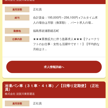
正社員
雇用形態
合計賃金：195,000円～256,100円 ※フルタイム求
給与
人の場合は月額（換算額）、パート求人の場...
福島県岩瀬郡鏡石町
勤務地
★★★業務拡大に伴う急募求人★★★【フォークリ
仕事内容
フトのお仕事・女性も活躍中です！！】【平均的な
月給は２...
求人情報詳細へ
冷凍バン車（３ｔ車・４ｔ車）／【日帰り定期便】（正社
員）
株式会社 須賀川東部運送
正社員
雇用形態