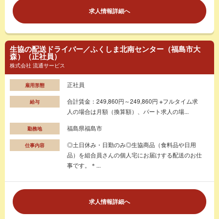
求人情報詳細へ
生協の配送ドライバー／ふくしま北南センター（福島市大
森）（正社員）
株式会社 流通サービス
正社員
雇用形態
合計賃金：249,860円～249,860円 ※フルタイム求
給与
人の場合は月額（換算額）、パート求人の場...
福島県福島市
勤務地
◎土日休み・日勤のみ◎生協商品（食料品や日用
仕事内容
品）を組合員さんの個人宅にお届けする配送のお仕
事です。＊...
求人情報詳細へ