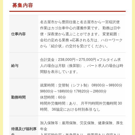
募集内容
名古屋市から豊田往復と名古屋市から一宮稲沢便
作業はカゴ台車中心の運搬作業です。 勤務は日中
仕事内容
便・深夜便から選ぶことができます。 変更範囲：
会社の定める業務 ※応募される方は、ハローワーク
から「紹介状」の交付を受けてく ださい。
合計賃金：238,000円～275,000円 ※フルタイム求
給与
人の場合は月額（換算額）、パート求人の場合は時
間額を表示しています。
就業時間：交替制（シフト制） 0時00分～9時00分
9時00分～18時00分 17時20分～2時00分
勤務時間
休憩時間：60分
時間外労働時間：あり、 月平均時間外労働時間 30
時間、 36協定における特別条項 なし
加入保険等：雇用保険、労災保険、健康保険、厚生
待遇及び福利厚
年金
生
入居可能住宅：単身用あり，世帯用あり 空室あり