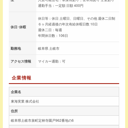
通勤手当：一定額 日額 400円
休日等：休日 土曜日、日曜日、その他 週休二日制
６ヶ月経過後の年次有給休暇日数 10日
休日･休暇
週休二日：毎週
年間休日数：106日
勤務地
岐阜県 土岐市
アクセス情報
マイカー通勤：可
企業情報
企業名
東海実業 株式会社
住所
岐阜県土岐市泉町定林寺園戸962番地の6