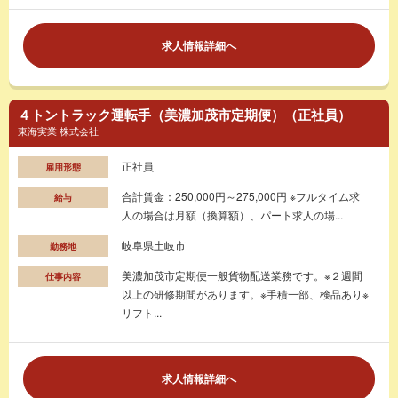
求人情報詳細へ
４トントラック運転手（美濃加茂市定期便）（正社員）
東海実業 株式会社
正社員
雇用形態
合計賃金：250,000円～275,000円 ※フルタイム求
給与
人の場合は月額（換算額）、パート求人の場...
岐阜県土岐市
勤務地
美濃加茂市定期便一般貨物配送業務です。※２週間
仕事内容
以上の研修期間があります。※手積一部、検品あり※
リフト...
求人情報詳細へ