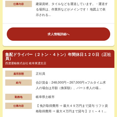
建築資材、タイルなどを運送しています。・運送す
仕事内容
る場所は、作業所などがメインです！ 地図上で表
示される...
求人情報詳細へ
集配ドライバー（２トン・４トン）年間休日１２０日（正社
員）
西濃運輸株式会社 岐阜東濃支店
正社員
雇用形態
合計賃金：248,000円～267,000円 ※フルタイム求
給与
人の場合は月額（換算額）、パート求人の場...
岐阜県土岐市
勤務地
【 免許取得費用 ⇒ 最大４９万円まで貸与 リフト資
仕事内容
格取得費用 ⇒ 最大４万円まで貸与 】２ｔ～４ｔ...