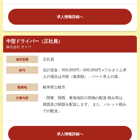
求人情報詳細へ
中型ドライバー（正社員）
株式会社 サトウ
正社員
雇用形態
合計賃金：300,000円～300,000円 ※フルタイム求
給与
人の場合は月額（換算額）、パート求人の場...
岐阜県土岐市
勤務地
・関東、関西、東海地区の荷物の配達 積み荷は、
仕事内容
雑貨及び紙類を配送します。 また、パレット積み
での配送...
求人情報詳細へ