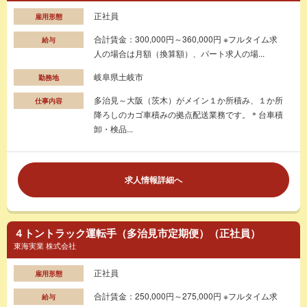
正社員
雇用形態
合計賃金：300,000円～360,000円 ※フルタイム求
給与
人の場合は月額（換算額）、パート求人の場...
岐阜県土岐市
勤務地
多治見～大阪（茨木）がメイン１か所積み、１か所
仕事内容
降ろしのカゴ車積みの拠点配送業務です。＊台車積
卸・検品...
求人情報詳細へ
４トントラック運転手（多治見市定期便）（正社員）
東海実業 株式会社
正社員
雇用形態
合計賃金：250,000円～275,000円 ※フルタイム求
給与