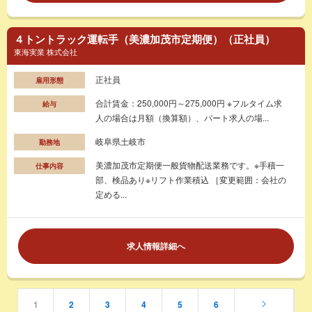
４トントラック運転手（美濃加茂市定期便）（正社員）
東海実業 株式会社
正社員
雇用形態
合計賃金：250,000円～275,000円 ※フルタイム求
給与
人の場合は月額（換算額）、パート求人の場...
岐阜県土岐市
勤務地
美濃加茂市定期便一般貨物配送業務です。※手積一
仕事内容
部、検品あり※リフト作業積込 ［変更範囲：会社の
定める...
求人情報詳細へ
1
2
3
4
5
6