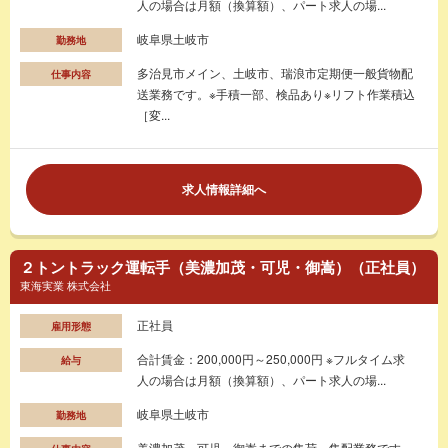
人の場合は月額（換算額）、パート求人の場...
岐阜県土岐市
勤務地
多治見市メイン、土岐市、瑞浪市定期便一般貨物配
仕事内容
送業務です。※手積一部、検品あり※リフト作業積込
［変...
求人情報詳細へ
２トントラック運転手（美濃加茂・可児・御嵩）（正社員）
東海実業 株式会社
正社員
雇用形態
合計賃金：200,000円～250,000円 ※フルタイム求
給与
人の場合は月額（換算額）、パート求人の場...
岐阜県土岐市
勤務地
美濃加茂、可児、御嵩までの集荷、集配業務です。