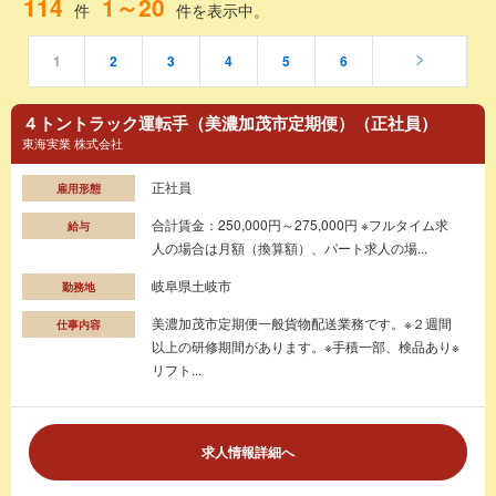
114
1～20
件
件を表示中。
1
2
3
4
5
6
４トントラック運転手（美濃加茂市定期便）（正社員）
東海実業 株式会社
正社員
雇用形態
合計賃金：250,000円～275,000円 ※フルタイム求
給与
人の場合は月額（換算額）、パート求人の場...
岐阜県土岐市
勤務地
美濃加茂市定期便一般貨物配送業務です。※２週間
仕事内容
以上の研修期間があります。※手積一部、検品あり※
リフト...
求人情報詳細へ