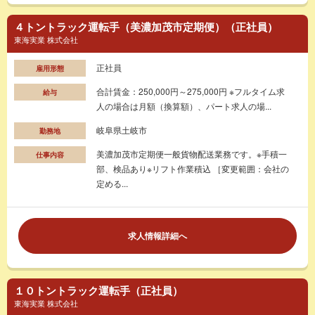
４トントラック運転手（美濃加茂市定期便）（正社員）
東海実業 株式会社
正社員
雇用形態
合計賃金：250,000円～275,000円 ※フルタイム求
給与
人の場合は月額（換算額）、パート求人の場...
岐阜県土岐市
勤務地
美濃加茂市定期便一般貨物配送業務です。※手積一
仕事内容
部、検品あり※リフト作業積込 ［変更範囲：会社の
定める...
求人情報詳細へ
１０トントラック運転手（正社員）
東海実業 株式会社