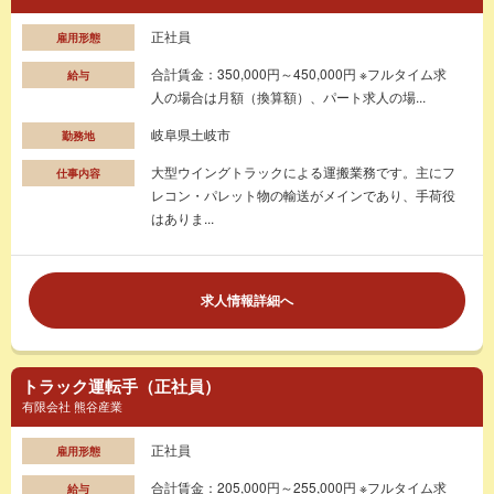
正社員
雇用形態
合計賃金：350,000円～450,000円 ※フルタイム求
給与
人の場合は月額（換算額）、パート求人の場...
岐阜県土岐市
勤務地
大型ウイングトラックによる運搬業務です。主にフ
仕事内容
レコン・パレット物の輸送がメインであり、手荷役
はありま...
求人情報詳細へ
トラック運転手（正社員）
有限会社 熊谷産業
正社員
雇用形態
合計賃金：205,000円～255,000円 ※フルタイム求
給与