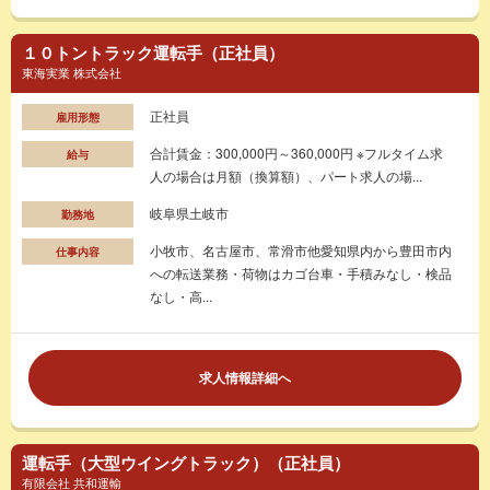
１０トントラック運転手（正社員）
東海実業 株式会社
正社員
雇用形態
合計賃金：300,000円～360,000円 ※フルタイム求
給与
人の場合は月額（換算額）、パート求人の場...
岐阜県土岐市
勤務地
小牧市、名古屋市、常滑市他愛知県内から豊田市内
仕事内容
への転送業務・荷物はカゴ台車・手積みなし・検品
なし・高...
求人情報詳細へ
運転手（大型ウイングトラック）（正社員）
有限会社 共和運輸