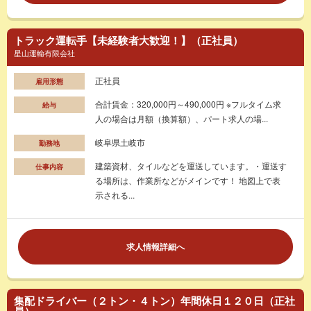
トラック運転手【未経験者大歓迎！】（正社員）
星山運輸有限会社
正社員
雇用形態
合計賃金：320,000円～490,000円 ※フルタイム求
給与
人の場合は月額（換算額）、パート求人の場...
岐阜県土岐市
勤務地
建築資材、タイルなどを運送しています。・運送す
仕事内容
る場所は、作業所などがメインです！ 地図上で表
示される...
求人情報詳細へ
集配ドライバー（２トン・４トン）年間休日１２０日（正社
員）