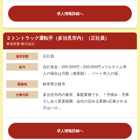
求人情報詳細へ
２トントラック運転手（多治見市内）（正社員）
東海実業 株式会社
正社員
雇用形態
合計賃金：200,000円～250,000円 ※フルタイム求
給与
人の場合は月額（換算額）、パート求人の場...
岐阜県土岐市
勤務地
多治見市内の集荷、集配業務です。＊手積み・手降
仕事内容
ろしあり変更範囲：会社の定める業務※応募される
方はハロ...
求人情報詳細へ