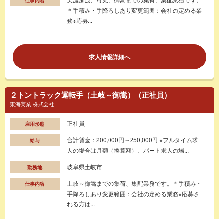
仕事内容
＊手積み・手降ろしあり変更範囲：会社の定める業
務※応募...
求人情報詳細へ
２トントラック運転手（土岐～御嵩）（正社員）
東海実業 株式会社
正社員
雇用形態
合計賃金：200,000円～250,000円 ※フルタイム求
給与
人の場合は月額（換算額）、パート求人の場...
岐阜県土岐市
勤務地
土岐～御嵩までの集荷、集配業務です。＊手積み・
仕事内容
手降ろしあり変更範囲：会社の定める業務※応募さ
れる方は...