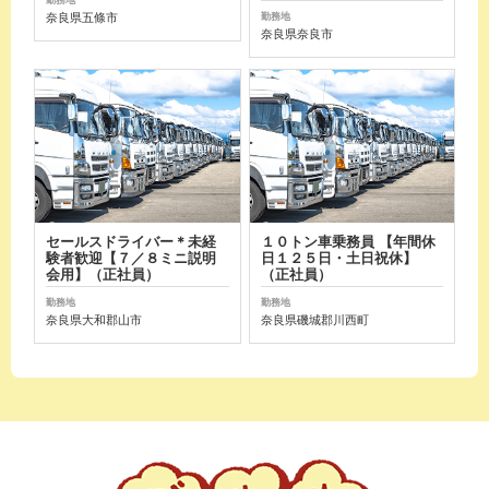
奈良県五條市
勤務地
奈良県奈良市
セールスドライバー＊未経
１０トン車乗務員 【年間休
験者歓迎【７／８ミニ説明
日１２５日・土日祝休】
会用】（正社員）
（正社員）
勤務地
勤務地
奈良県大和郡山市
奈良県磯城郡川西町