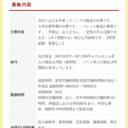
募集内容
当社における平車（４ｔ）での輸送の仕事です。・
大手企業専属の仕事です。・パレット輸送の業務で
仕事内容
す。・手積は、ありません。・女性の方も活躍でき
ます。※月々変動のない安心な月給制です。【変更
範囲：変更なし】
合計賃金：260,000円～321,000円 ※フルタイム求
給与
人の場合は月額（換算額）、パート求人の場合は時
間額を表示しています。
就業時間：変形労働時間制 変形労働時間制の単位 1
年単位 就業時間1 8時00分～16時30分
休憩時間：60分
勤務時間
時間外労働時間：あり、月平均時間外労働時間 40
時間、36協定における特別条項 あり、特別な事
情・期間等 年960時間まで延長可能
加入保険等：雇用保険、労災保険、健康保険、厚生
待遇及び福利厚
年金