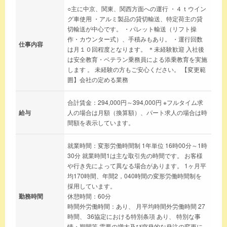
○主に中京、関東、関西方面への運行 ・４ｔウイン
グ車使用 ・アルミ製品の貸切輸送、特定荷主の貸
切輸送が中心です。 ・パレット輸送（リフト操
作・カウンター式）、手積みもあり。 ・運行回数
仕事内容
は月１０回程度となります。 ＊未経験歓迎 入社後
は安全教育・ベテラン乗務員による添乗教育を実施
します 。 未経験の方もご安心ください。 【変更範
囲】会社の定める業務
合計賃金：294,000円～394,000円 ※フルタイム求
給与
人の場合は月額（換算額）、パート求人の場合は時
間額を表示しています。
就業時間：変形労働時間制 1年単位 16時00分～1時
30分 就業時間1は主な取引先の時間です。 お客様
や行き先によって異なる場合があります。 1ヶ月平
均170時間、年間2，040時間の変形労働時間制を
採用しています。
勤務時間
休憩時間：60分
時間外労働時間：あり、 月平均時間外労働時間 27
時間、 36協定における特別条項 あり、 特別な事
情・期間等 需要の増大及び突発的な発注の変更に