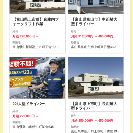
【富山県上市町】倉庫内フ
【富山県富山市】中距離大
ォークリフト作業
型ドライバー
給与
給与
月給 220,000円 ～
月給 312,000円 ～ 400,000円
勤務地
勤務地
富山県中新川郡上市町下青出19
富山県富山市婦中町高日附43-1
22t大型ドライバー
【富山県上市町】長距離大
型ドライバー
給与
月給 222,000円 ～
給与
月給 350,000円 ～ 450,000円
勤務地
富山県富山市婦中町笹倉635
勤務地
富山県中新川郡上市町下青出19