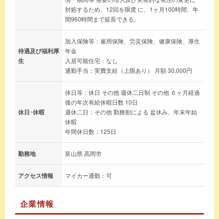
対処するため、12回を限度 に、1ヶ月100時間、年
間960時間まで延長できる。
加入保険等：雇用保険、労災保険、健康保険、厚生
待遇及び福利厚
年金
生
入居可能住宅：なし
通勤手当：実費支給（上限あり） 月額 30,000円
休日等：休日 その他 週休二日制 その他 ６ヶ月経過
後の年次有給休暇日数 10日
休日･休暇
週休二日：その他 勤務割による 盆休み、年末年始
休暇
年間休日数：125日
勤務地
富山県 高岡市
アクセス情報
マイカー通勤：可
企業情報