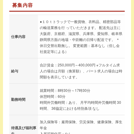
募集内容
●１０ｔトラックで一般貨物、衣料品、精密部品等
の輸送業務を行 っていただきます。 配送先は主に
大阪府、京都府、滋賀県、兵庫県、愛知県、岐阜県
仕事内容
静岡県方面の地場・中距離の日帰り配送です。 ＊
休日交替出勤無し。 変更範囲：基本なし（但し会
社規定等による）
合計賃金：250,000円～400,000円 ※フルタイム求
給与
人の場合は月額（換算額）、パート求人の場合は時
間額を表示しています。
就業時間：8時30分～17時30分
休憩時間：60分
勤務時間
時間外労働時間：あり、 月平均時間外労働時間 30
時間、 36協定における特別条項 なし
加入保険等：雇用保険、労災保険、健康保険、厚生
待遇及び福利厚
年金
生
入居可能住宅：なし