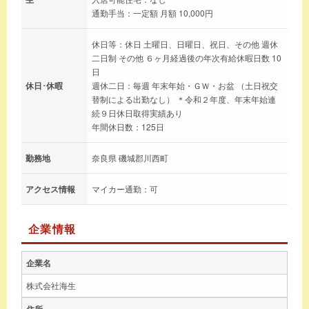
通勤手当：一定額 月額 10,000円
休日等：休日 土曜日、日曜日、祝日、その他 週休
二日制 その他 ６ヶ月経過後の年次有給休暇日数 10
日
休日･休暇
週休二日：毎週 年末年始・ＧＷ・お盆 （土日祝交
替制による出勤なし） ＊令和２年度、年末年始連
続９日休日取得実績あり
年間休日数：125日
勤務地
奈良県 磯城郡川西町
アクセス情報
マイカー通勤：可
企業情報
企業名
株式会社海生
住所