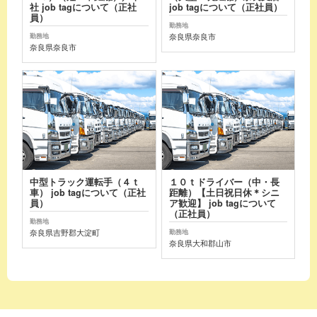
社 job tagについて（正社
job tagについて（正社員）
員）
勤務地
奈良県奈良市
勤務地
奈良県奈良市
中型トラック運転手（４ｔ
１０ｔドライバー（中・長
車） job tagについて（正社
距離）【土日祝日休＊シニ
員）
ア歓迎】 job tagについて
（正社員）
勤務地
奈良県吉野郡大淀町
勤務地
奈良県大和郡山市