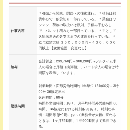
＊都城から関東、関西への往復運行。 ＊積荷は雑
貨中心で一般貸切も一部行っている。 ＊乗務はワ
ンマン、荷物の取扱いは原則、手積み手おろし
仕事内容
で、パレット積みも一部行っている。 ＊主として
久留米運送の各支店までの運送を行っている。 ＊
給与総額実績 ３５０，０００円～４３０，０００
円以上 【変更範囲：変更なし】
合計賃金：233,760円～308,200円 ※フルタイム求
給与
人の場合は月額（換算額）、パート求人の場合は時
間額を表示しています。
就業時間：変形労働時間制 1年単位 18時00分～3時
00分 36協定届出
休憩時間：60分
時間外労働時間：あり、 月平均時間外労働時間 60
勤務時間
時間、 36協定における特別条項 あり、 特別な事
情・期間等 繁忙期において業務量が大幅に変わる
ときは、1ヶ月75時間、1 年900時間まで延長でき
る。