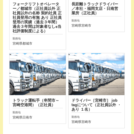
フォークリフトオペレータ
長距離トラックドライバー
ー／都城市（正社員以外 正
／本社・福岡支店・日南営
社員以外の名称 契約社員 正
業所（正社員）
社員登用の有無 あり 正社員
勤務地
登用の実績（過去３年間）
宮崎県宮崎市
過去３年間は対象者なし※当
社評価制度による）
勤務地
宮崎県都城市
トラック運転手（串間市～
ドライバー［宮崎市］ job
宮崎空港間）（正社員）
tagについて（正社員以外 ・
あり １名）
勤務地
宮崎県日南市
勤務地
宮崎県宮崎市