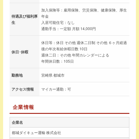
加入保険等：雇用保険、労災保険、健康保険、厚生
待遇及び福利厚
年金
生
入居可能住宅：なし
通勤手当：一定額 月額 14,000円
休日等：休日 その他 週休二日制 その他 ６ヶ月経過
後の年次有給休暇日数 10日
休日･休暇
週休二日：その他 年間カレンダーによる
年間休日数：105日
勤務地
宮崎県 都城市
アクセス情報
マイカー通勤：可
企業情報
企業名
都城ダイキュー運輸 株式会社