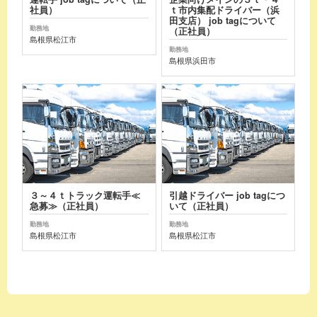
社員）
ｔ市内集配ドライバー（浜
田支店） job tagについて
勤務地
（正社員）
島根県松江市
勤務地
島根県浜田市
３～４ｔトラック運転手≪
引越ドライバー job tagにつ
急募≫（正社員）
いて（正社員）
勤務地
勤務地
島根県松江市
島根県松江市