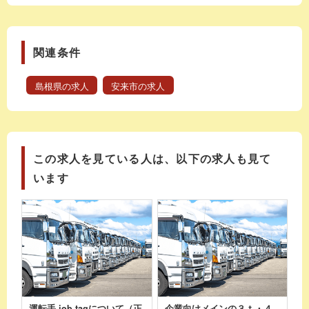
関連条件
島根県の求人
安来市の求人
この求人を見ている人は、以下の求人も見て
います
運転手 job tagについて（正
企業向けメインの３ｔ・４