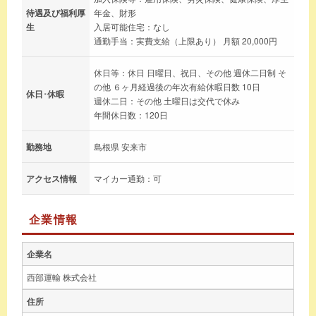
待遇及び福利厚
年金、財形
生
入居可能住宅：なし
通勤手当：実費支給（上限あり） 月額 20,000円
休日等：休日 日曜日、祝日、その他 週休二日制 そ
の他 ６ヶ月経過後の年次有給休暇日数 10日
休日･休暇
週休二日：その他 土曜日は交代で休み
年間休日数：120日
勤務地
島根県 安来市
アクセス情報
マイカー通勤：可
企業情報
企業名
西部運輸 株式会社
住所