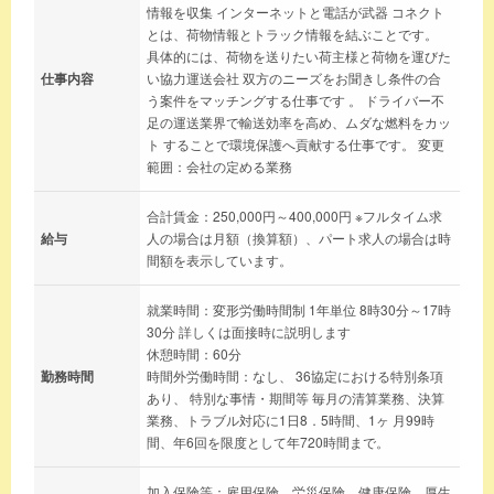
情報を収集 インターネットと電話が武器 コネクト
とは、荷物情報とトラック情報を結ぶことです。
具体的には、荷物を送りたい荷主様と荷物を運びた
仕事内容
い協力運送会社 双方のニーズをお聞きし条件の合
う案件をマッチングする仕事です 。 ドライバー不
足の運送業界で輸送効率を高め、ムダな燃料をカッ
ト することで環境保護へ貢献する仕事です。 変更
範囲：会社の定める業務
合計賃金：250,000円～400,000円 ※フルタイム求
給与
人の場合は月額（換算額）、パート求人の場合は時
間額を表示しています。
就業時間：変形労働時間制 1年単位 8時30分～17時
30分 詳しくは面接時に説明します
休憩時間：60分
勤務時間
時間外労働時間：なし、 36協定における特別条項
あり、 特別な事情・期間等 毎月の清算業務、決算
業務、トラブル対応に1日8．5時間、1ヶ 月99時
間、年6回を限度として年720時間まで。
加入保険等：雇用保険、労災保険、健康保険、厚生