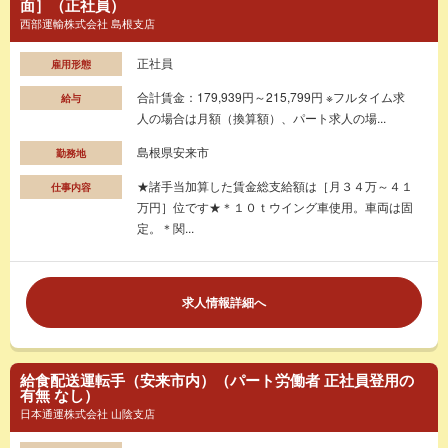
面］（正社員）
西部運輸株式会社 島根支店
正社員
雇用形態
合計賃金：179,939円～215,799円 ※フルタイム求
給与
人の場合は月額（換算額）、パート求人の場...
島根県安来市
勤務地
★諸手当加算した賃金総支給額は［月３４万～４１
仕事内容
万円］位です★＊１０ｔウイング車使用。車両は固
定。＊関...
求人情報詳細へ
給食配送運転手（安来市内）（パート労働者 正社員登用の
有無 なし）
日本通運株式会社 山陰支店