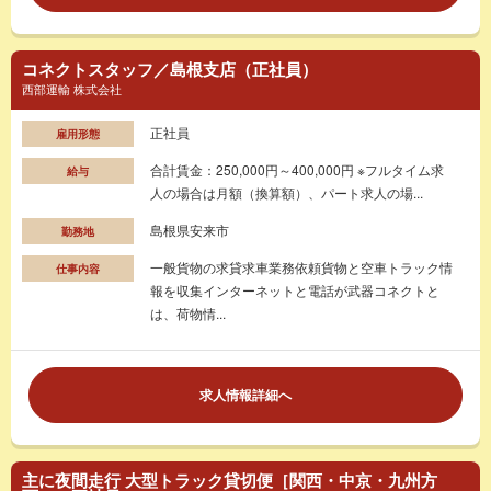
コネクトスタッフ／島根支店（正社員）
西部運輸 株式会社
正社員
雇用形態
合計賃金：250,000円～400,000円 ※フルタイム求
給与
人の場合は月額（換算額）、パート求人の場...
島根県安来市
勤務地
一般貨物の求貸求車業務依頼貨物と空車トラック情
仕事内容
報を収集インターネットと電話が武器コネクトと
は、荷物情...
求人情報詳細へ
主に夜間走行 大型トラック貸切便［関西・中京・九州方