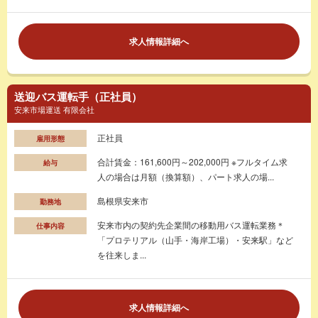
求人情報詳細へ
送迎バス運転手（正社員）
安来市場運送 有限会社
正社員
雇用形態
合計賃金：161,600円～202,000円 ※フルタイム求
給与
人の場合は月額（換算額）、パート求人の場...
島根県安来市
勤務地
安来市内の契約先企業間の移動用バス運転業務＊
仕事内容
「プロテリアル（山手・海岸工場）・安来駅」など
を往来しま...
求人情報詳細へ