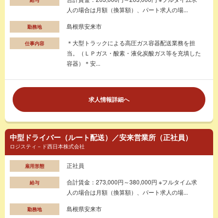
人の場合は月額（換算額）、パート求人の場...
島根県安来市
勤務地
＊大型トラックによる高圧ガス容器配送業務を担
仕事内容
当。（ＬＰガス・酸素・液化炭酸ガス等を充填した
容器）＊安...
求人情報詳細へ
中型ドライバー（ルート配送）／安来営業所（正社員）
ロジスティ－ド西日本株式会社
正社員
雇用形態
合計賃金：273,000円～380,000円 ※フルタイム求
給与
人の場合は月額（換算額）、パート求人の場...
島根県安来市
勤務地