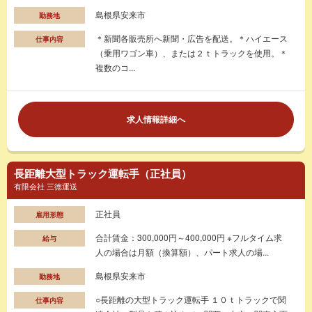
島根県安来市
勤務地
＊新聞各販売所へ新聞・広告を配送。＊ハイエース
仕事内容
（乗用ワゴン車）、または２ｔトラックを使用。＊
複数のコ...
求人情報詳細へ
長距離大型トラック運転手（正社員）
有限会社 三徳運送
正社員
雇用形態
合計賃金：300,000円～400,000円 ※フルタイム求
給与
人の場合は月額（換算額）、パート求人の場...
島根県安来市
勤務地
○長距離の大型トラック運転手 １０ｔトラックで関
仕事内容