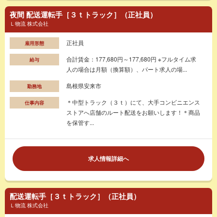
夜間 配送運転手［３ｔトラック］（正社員）
Ｌ物流 株式会社
正社員
雇用形態
合計賃金：177,680円～177,680円 ※フルタイム求
給与
人の場合は月額（換算額）、パート求人の場...
島根県安来市
勤務地
＊中型トラック（３ｔ）にて、大手コンビニエンス
仕事内容
ストアへ店舗のルート配送をお願いします！＊商品
を保管す...
求人情報詳細へ
配送運転手［３ｔトラック］（正社員）
Ｌ物流 株式会社