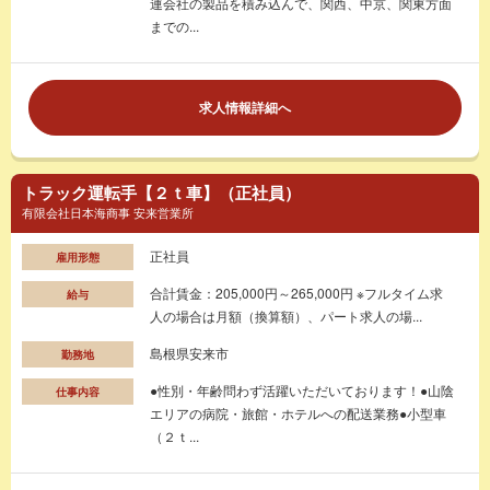
連会社の製品を積み込んで、関西、中京、関東方面
までの...
求人情報詳細へ
トラック運転手【２ｔ車】（正社員）
有限会社日本海商事 安来営業所
正社員
雇用形態
合計賃金：205,000円～265,000円 ※フルタイム求
給与
人の場合は月額（換算額）、パート求人の場...
島根県安来市
勤務地
●性別・年齢問わず活躍いただいております！●山陰
仕事内容
エリアの病院・旅館・ホテルへの配送業務●小型車
（２ｔ...