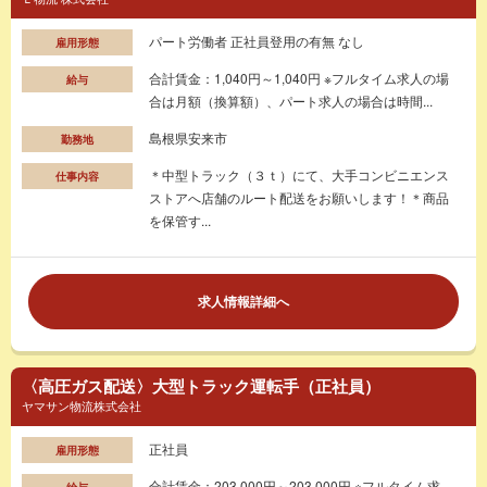
パート労働者 正社員登用の有無 なし
雇用形態
合計賃金：1,040円～1,040円 ※フルタイム求人の場
給与
合は月額（換算額）、パート求人の場合は時間...
島根県安来市
勤務地
＊中型トラック（３ｔ）にて、大手コンビニエンス
仕事内容
ストアへ店舗のルート配送をお願いします！＊商品
を保管す...
求人情報詳細へ
〈高圧ガス配送〉大型トラック運転手（正社員）
ヤマサン物流株式会社
正社員
雇用形態
合計賃金：203,000円～203,000円 ※フルタイム求
給与