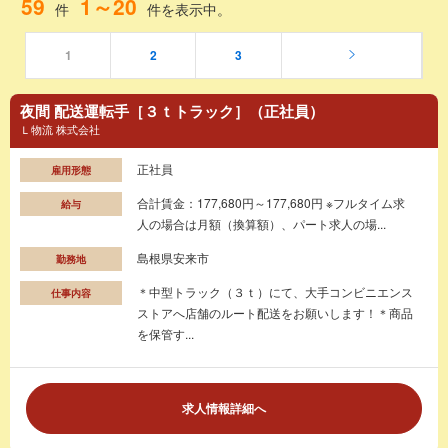
59
1～20
件
件を表示中。
1
2
3
夜間 配送運転手［３ｔトラック］（正社員）
Ｌ物流 株式会社
正社員
雇用形態
合計賃金：177,680円～177,680円 ※フルタイム求
給与
人の場合は月額（換算額）、パート求人の場...
島根県安来市
勤務地
＊中型トラック（３ｔ）にて、大手コンビニエンス
仕事内容
ストアへ店舗のルート配送をお願いします！＊商品
を保管す...
求人情報詳細へ