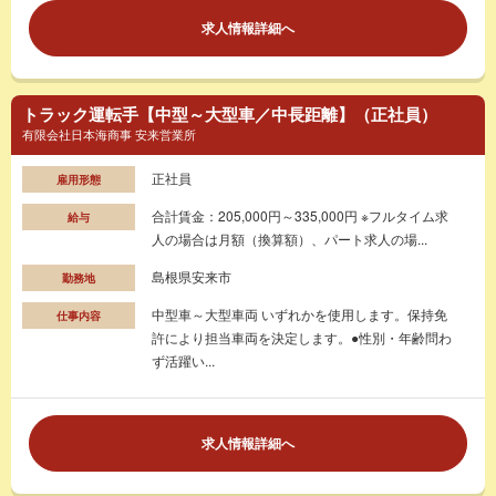
求人情報詳細へ
トラック運転手【中型～大型車／中長距離】（正社員）
有限会社日本海商事 安来営業所
正社員
雇用形態
合計賃金：205,000円～335,000円 ※フルタイム求
給与
人の場合は月額（換算額）、パート求人の場...
島根県安来市
勤務地
中型車～大型車両 いずれかを使用します。保持免
仕事内容
許により担当車両を決定します。●性別・年齢問わ
ず活躍い...
求人情報詳細へ