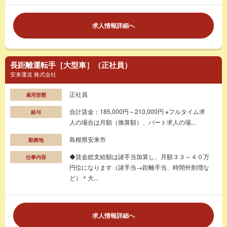
求人情報詳細へ
長距離運転手［大型車］（正社員）
安来運送 株式会社
正社員
雇用形態
合計賃金：185,000円～210,000円 ※フルタイム求
給与
人の場合は月額（換算額）、パート求人の場...
島根県安来市
勤務地
◆賃金総支給額は諸手当加算し、月額３３～４０万
仕事内容
円位になります（諸手当→距離手当、時間外割増な
ど）＊大...
求人情報詳細へ