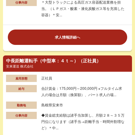
＊大型トラックによる高圧ガス容器配送業務を担
仕事内容
当。（ＬＰガス・酸素・液化炭酸ガス等を充填した
容器）＊安...
求人情報詳細へ
中長距離運転手（中型車：４ｔ～）（正社員）
安来運送 株式会社
正社員
雇用形態
合計賃金：175,000円～200,000円 ※フルタイム求
給与
人の場合は月額（換算額）、パート求人の場...
島根県安来市
勤務地
◆賃金総支給額は諸手当加算し、月額２８～３５万
仕事内容
円位になります（諸手当→距離手当・時間外割増な
ど）＊中...