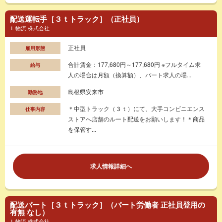
配送運転手［３ｔトラック］（正社員）
Ｌ物流 株式会社
正社員
雇用形態
合計賃金：177,680円～177,680円 ※フルタイム求
給与
人の場合は月額（換算額）、パート求人の場...
島根県安来市
勤務地
＊中型トラック（３ｔ）にて、大手コンビニエンス
仕事内容
ストアへ店舗のルート配送をお願いします！＊商品
を保管す...
求人情報詳細へ
配送パート［３ｔトラック］（パート労働者 正社員登用の
有無 なし）
Ｌ物流 株式会社