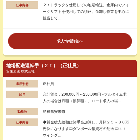
２ｔトラックを使用しての地場輸送、倉庫内でフォ
仕事内容
ークリフトを使用しての積込、荷卸し作業を中心に
担当して...
求人情報詳細へ
地場配送運転手（２ｔ）（正社員）
安来運送 株式会社
正社員
雇用形態
合計賃金：200,000円～250,000円 ※フルタイム求
給与
人の場合は月額（換算額）、パート求人の場...
島根県安来市
勤務地
◆賃金総支給額は諸手当加算し、月額２５～３０万
仕事内容
円位になります◎ダンボール箱資材の配送 ◎４ｔ
ウイング...