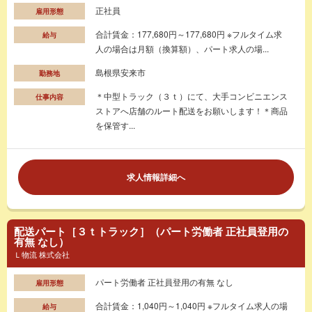
正社員
雇用形態
合計賃金：177,680円～177,680円 ※フルタイム求
給与
人の場合は月額（換算額）、パート求人の場...
島根県安来市
勤務地
＊中型トラック（３ｔ）にて、大手コンビニエンス
仕事内容
ストアへ店舗のルート配送をお願いします！＊商品
を保管す...
求人情報詳細へ
配送パート［３ｔトラック］（パート労働者 正社員登用の
有無 なし）
Ｌ物流 株式会社
パート労働者 正社員登用の有無 なし
雇用形態
合計賃金：1,040円～1,040円 ※フルタイム求人の場
給与