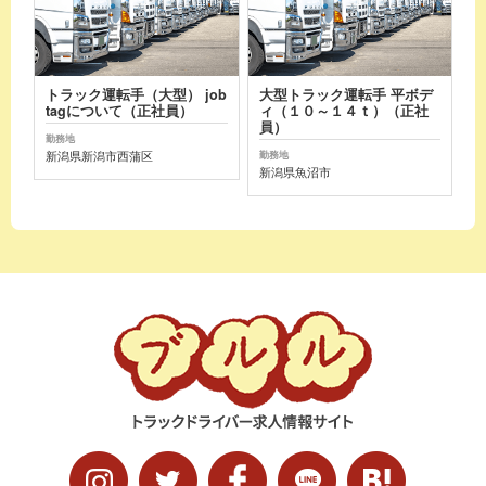
トラック運転手（大型） job
大型トラック運転手 平ボデ
tagについて（正社員）
ィ（１０～１４ｔ）（正社
員）
勤務地
新潟県新潟市西蒲区
勤務地
新潟県魚沼市