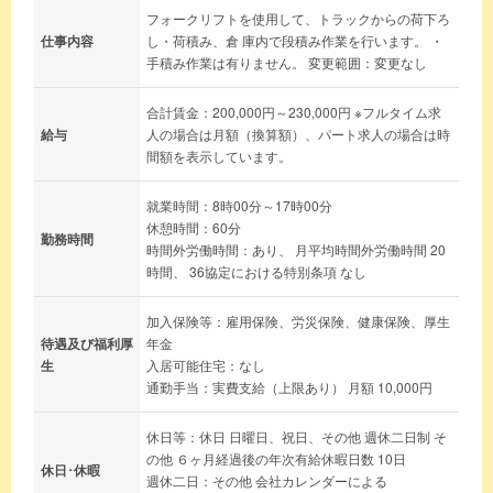
フォークリフトを使用して、トラックからの荷下ろ
仕事内容
し・荷積み、倉 庫内で段積み作業を行います。 ・
手積み作業は有りません。 変更範囲：変更なし
合計賃金：200,000円～230,000円 ※フルタイム求
給与
人の場合は月額（換算額）、パート求人の場合は時
間額を表示しています。
就業時間：8時00分～17時00分
休憩時間：60分
勤務時間
時間外労働時間：あり、 月平均時間外労働時間 20
時間、 36協定における特別条項 なし
加入保険等：雇用保険、労災保険、健康保険、厚生
待遇及び福利厚
年金
生
入居可能住宅：なし
通勤手当：実費支給（上限あり） 月額 10,000円
休日等：休日 日曜日、祝日、その他 週休二日制 そ
の他 ６ヶ月経過後の年次有給休暇日数 10日
休日･休暇
週休二日：その他 会社カレンダーによる