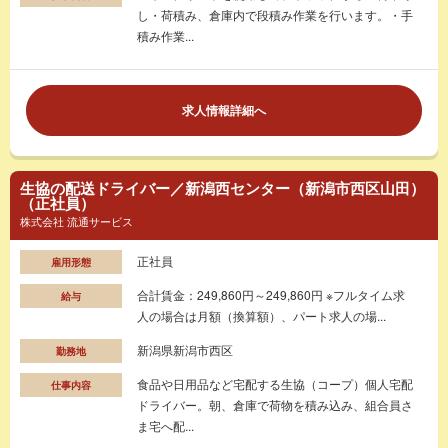
し・荷積み、倉庫内で段積み作業を行います。・手
積み作業...
求人情報詳細へ
生協の配送ドライバー／新潟西センター（新潟市西区山田）
（正社員）
株式会社 流通サービス
正社員
雇用形態
合計賃金：249,860円～249,860円 ※フルタイム求
給与
人の場合は月額（換算額）、パート求人の場...
新潟県新潟市西区
勤務地
食品や日用品など宅配する生協（コープ）個人宅配
仕事内容
ドライバー。朝、倉庫で荷物を積み込み、組合員さ
ま宅へ配...