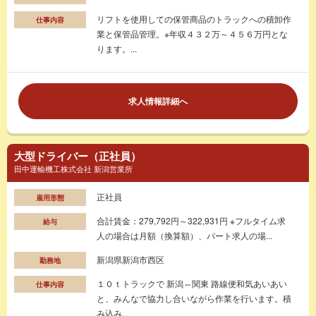
リフトを使用しての保管商品のトラックへの積卸作
仕事内容
業と保管品管理。※年収４３２万～４５６万円とな
ります。...
求人情報詳細へ
大型ドライバー（正社員）
田中運輸機工株式会社 新潟営業所
正社員
雇用形態
合計賃金：279,792円～322,931円 ※フルタイム求
給与
人の場合は月額（換算額）、パート求人の場...
新潟県新潟市西区
勤務地
１０ｔトラックで 新潟⇔関東 路線便和気あいあい
仕事内容
と、みんなで協力し合いながら作業を行います。積
み込み...