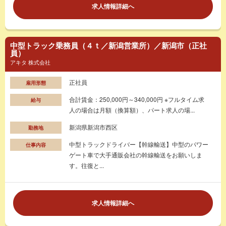
求人情報詳細へ
中型トラック乗務員（４ｔ／新潟営業所）／新潟市（正社
員）
アキタ 株式会社
正社員
雇用形態
合計賃金：250,000円～340,000円 ※フルタイム求
給与
人の場合は月額（換算額）、パート求人の場...
新潟県新潟市西区
勤務地
中型トラックドライバー【幹線輸送】中型のパワー
仕事内容
ゲート車で大手通販会社の幹線輸送をお願いしま
す。往復と...
求人情報詳細へ