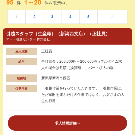
95
1～20
件
件を表示中。
1
2
3
4
5
引越スタッフ（生産職）（新潟西支店）（正社員）
アート引越センター 株式会社
正社員
雇用形態
合計賃金：206,000円～206,000円 ※フルタイム求
給与
人の場合は月額（換算額）、パート求人の場...
新潟県新潟市西区
勤務地
・引越作業を行っていただきます。・引越作業は、
仕事内容
ただ家財を運ぶだけの仕事ではなく、お客さまの人
生の節目...
求人情報詳細へ