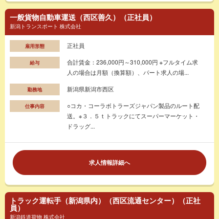
一般貨物自動車運送（西区善久）（正社員）
新潟トランスポート 株式会社
正社員
雇用形態
合計賃金：236,000円～310,000円 ※フルタイム求
給与
人の場合は月額（換算額）、パート求人の場...
新潟県新潟市西区
勤務地
○コカ・コーラボトラーズジャパン製品のルート配
仕事内容
送。※３．５ｔトラックにてスーパーマーケット・
ドラッグ...
求人情報詳細へ
トラック運転手（新潟県内）（西区流通センター）（正社
員）
新潟鉄道荷物 株式会社