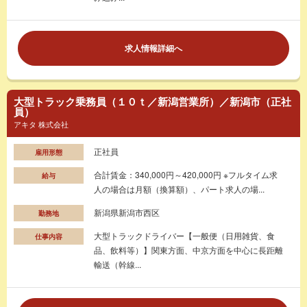
求人情報詳細へ
大型トラック乗務員（１０ｔ／新潟営業所）／新潟市（正社
員）
アキタ 株式会社
正社員
雇用形態
合計賃金：340,000円～420,000円 ※フルタイム求
給与
人の場合は月額（換算額）、パート求人の場...
新潟県新潟市西区
勤務地
大型トラックドライバー【一般便（日用雑貨、食
仕事内容
品、飲料等）】関東方面、中京方面を中心に長距離
輸送（幹線...