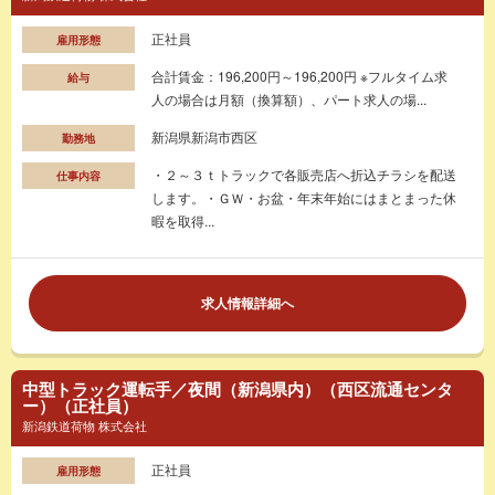
正社員
雇用形態
合計賃金：196,200円～196,200円 ※フルタイム求
給与
人の場合は月額（換算額）、パート求人の場...
新潟県新潟市西区
勤務地
・２～３ｔトラックで各販売店へ折込チラシを配送
仕事内容
します。・ＧＷ・お盆・年末年始にはまとまった休
暇を取得...
求人情報詳細へ
中型トラック運転手／夜間（新潟県内）（西区流通センタ
ー）（正社員）
新潟鉄道荷物 株式会社
正社員
雇用形態