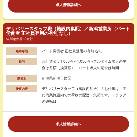
求人情報詳細へ
デリバリースタッフ職（施設内集配）／新潟営業所（パート
労働者 正社員登用の有無 なし）
佐川急便株式会社
パート労働者 正社員登用の有無 なし
雇用形態
合計賃金：1,050円～1,050円 ※フルタイム求人の場
給与
合は月額（換算額）、パート求人の場合は時間...
新潟県新潟市西区
勤務地
デリバリースタッフ（施設内配送）のお仕事は、主
仕事内容
に商業施設内での荷物の配達・集荷です。トラック
の運転は...
求人情報詳細へ