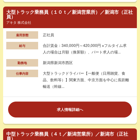
大型トラック乗務員（１０ｔ／新潟営業所）／新潟市（正社
員）
アキタ 株式会社
正社員
雇用形態
合計賃金：340,000円～420,000円 ※フルタイム求
給与
人の場合は月額（換算額）、パート求人の場...
新潟県新潟市西区
勤務地
大型トラックドライバー【一般便（日用雑貨、食
仕事内容
品、飲料等）】関東方面、中京方面を中心に長距離
輸送（幹線...
求人情報詳細へ
中型トラック乗務員（４ｔ／新潟営業所）／新潟市（正社
員）