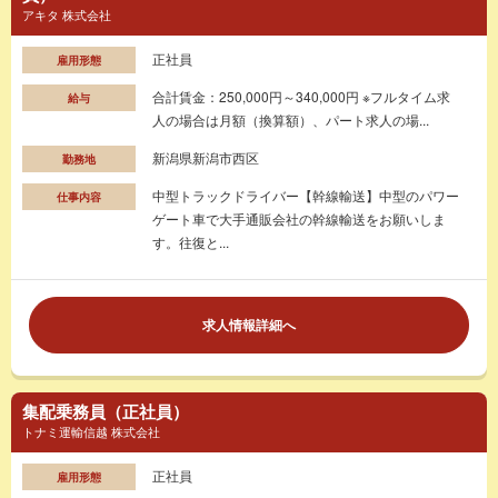
アキタ 株式会社
正社員
雇用形態
合計賃金：250,000円～340,000円 ※フルタイム求
給与
人の場合は月額（換算額）、パート求人の場...
新潟県新潟市西区
勤務地
中型トラックドライバー【幹線輸送】中型のパワー
仕事内容
ゲート車で大手通販会社の幹線輸送をお願いしま
す。往復と...
求人情報詳細へ
集配乗務員（正社員）
トナミ運輸信越 株式会社
正社員
雇用形態