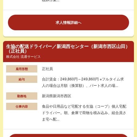
求人情報詳細へ
生協の配送ドライバー／新潟西センター（新潟市西区山田）
（正社員）
株式会社 流通サービス
正社員
雇用形態
合計賃金：249,860円～249,860円 ※フルタイム求
給与
人の場合は月額（換算額）、パート求人の場...
新潟県新潟市西区
勤務地
食品や日用品など宅配する生協（コープ）個人宅配
仕事内容
ドライバー。朝、倉庫で荷物を積み込み、組合員さ
ま宅へ配...