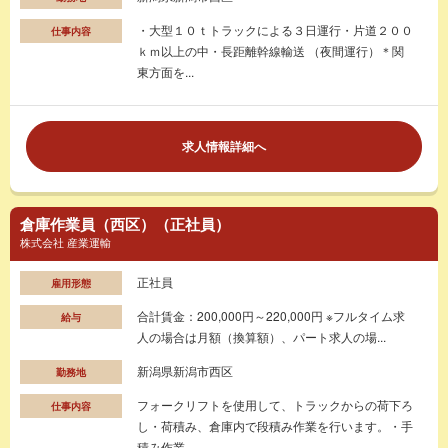
・大型１０ｔトラックによる３日運行・片道２００
仕事内容
ｋｍ以上の中・長距離幹線輸送 （夜間運行）＊関
東方面を...
求人情報詳細へ
倉庫作業員（西区）（正社員）
株式会社 産業運輸
正社員
雇用形態
合計賃金：200,000円～220,000円 ※フルタイム求
給与
人の場合は月額（換算額）、パート求人の場...
新潟県新潟市西区
勤務地
フォークリフトを使用して、トラックからの荷下ろ
仕事内容
し・荷積み、倉庫内で段積み作業を行います。・手
積み作業...