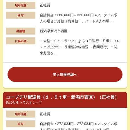
正社員
雇用形態
合計賃金：280,000円～330,000円 ※フルタイム求
給与
人の場合は月額（換算額）、パート求人の場...
新潟県新潟市西区
勤務地
・大型１０ｔトラックによる３日運行・片道２００
仕事内容
ｋｍ以上の中・長距離幹線輸送 （夜間運行）＊関
東方面を...
求人情報詳細へ
コープデリ配達員（１．５ｔ車・新潟市西区）（正社員）
株式会社 トラストシップ
正社員
雇用形態
合計賃金：272,034円～272,034円 ※フルタイム求
給与
人の場合は月額（換算額）、パート求人の場...