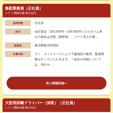
集配乗務員（正社員）
トナミ運輸信越 株式会社
正社員
雇用形態
合計賃金：220,000円～230,000円 ※フルタイム求
給与
人の場合は月額（換算額）、パート求人の場...
新潟県新潟市西区
勤務地
２ｔ、４ｔトラックにより下越地区の集荷、配達業
仕事内容
務を行っていただきます。＊会社の詳細について
は、当社ホ...
求人情報詳細へ
大型長距離ドライバー（深夜）（正社員）
トナミ運輸信越 株式会社