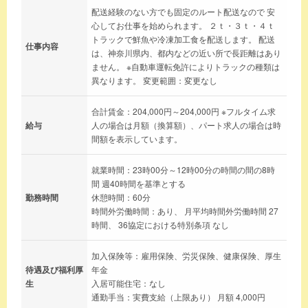
配送経験のない方でも固定のルート配送なので 安
心してお仕事を始められます。 ２ｔ・３ｔ・４ｔ
トラックで鮮魚や冷凍加工食を配送します。 配送
仕事内容
は、神奈川県内、都内などの近い所で長距離はあり
ません。 ※自動車運転免許によりトラックの種類は
異なります。 変更範囲：変更なし
合計賃金：204,000円～204,000円 ※フルタイム求
給与
人の場合は月額（換算額）、パート求人の場合は時
間額を表示しています。
就業時間：23時00分～12時00分の時間の間の8時
間 週40時間を基準とする
勤務時間
休憩時間：60分
時間外労働時間：あり、 月平均時間外労働時間 27
時間、 36協定における特別条項 なし
加入保険等：雇用保険、労災保険、健康保険、厚生
待遇及び福利厚
年金
生
入居可能住宅：なし
通勤手当：実費支給（上限あり） 月額 4,000円