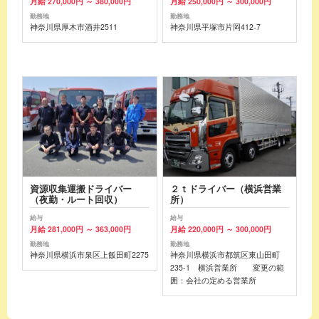
月給 270,000円 ～ 380,000円
月給 250,000円 ～ 300,000円
勤務地
勤務地
神奈川県厚木市酒井2511
神奈川県平塚市片岡412-7
資源収集運搬ドライバー
２ｔドライバー（横浜営業
（夜勤・ルート回収）
所）
給与
給与
月給 281,000円 ～ 363,000円
月給 220,000円 ～ 300,000円
勤務地
勤務地
神奈川県横浜市泉区上飯田町2275
神奈川県横浜市都筑区東山田町
235-1 横浜営業所 変更の範
囲：会社の定める営業所